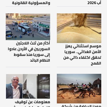
آب 2026
والمسؤولية القانونية
أكثر من ثلث اللاجئين
موسم استثنائي يعزز
السوريين في الأردن عادوا
الأمن الغذائي.. سوريا
إلى سوريا منذ سقوط
تحقق اكتفاء ذاتي من
النظام البائد
القمح
معلومات عن توقيف
موجز الرياضة من شبكة