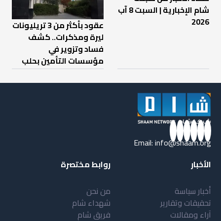
شام الإخبارية | السبت 8 آب
2026
عقود بأكثر من 3 تريليونات
ليرة ومذكرات.. كشف
فساد وتزوير في
مؤسسات التأمين بحلب
Email:
info@shaam.org
الأخبار
روابط مختصرة
أخبار سياسة
من نحن
تحقيقات وتقارير
شهداء شام
آراء ومقالات
فريق شام