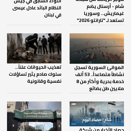
اللواء السابق في جيش
شام - أرسنال يضم
النظام البائد عادل عيسى
غيماريش... وسوريا
في لبنان
تستعد لـ "تارانتو 2026"
تعذيب الحيوانات علناً…
الموانئ السورية تسجل
سلوك صادم يثير تساؤلات
نشاطاً متصاعداً.. 53 ألف
نفسية وقانونية
خدمة بحرية وأكثر من 8
ملايين طن بضائع
حصاد الأخبار من شبكة