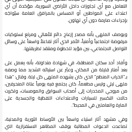
التعامل مع أي تجاوزات داخل الأراضي السورية، مؤكدة أن أي
اعتداء على المواطنين أو المساس بالمرافق العامة سيُواجَه
بإجراءات صارمة دون أي تهاون.
ويوصف الملهى بأنه مصدر إزعاج دائم للأهالي ومرتع لسلوكيات
مرفوضة اجتماعياً وأمنياً، الأمر الذي أثار تفاعلاً واسعاً على وسائل
التواصل الاجتماعي، بين مؤيد للخطوة ومنتقد لطريقتها.
وأفاد أحد سكان المنطقة، في شهادة متداولة، بأنه يعمل على
بعد أمتار قليلة من المكان، وعبّر عن استيائه الشديد مما وصفه
بـ”الخراب المنظم” الذي كان يشهده الملهى كل ليلة. وقال: “هذا
ملهى ليلي وليس مطعماً، كان يجتمع فيه يومياً عتاة المنحرفين،
من مروجي المخدرات إلى أصحاب السوابق والمومسات، وتكررت
حالات التكسير للسيارات والاعتداءات اللفظية والجسدية على
المارة والعاملين في المحيط”.
وفي مشهد أثار استياء واسعاً بين الأوساط الثورية والمدنية،
تصاعدت الدعوات المطالبة بوقف المظاهر الاستفزازية التي