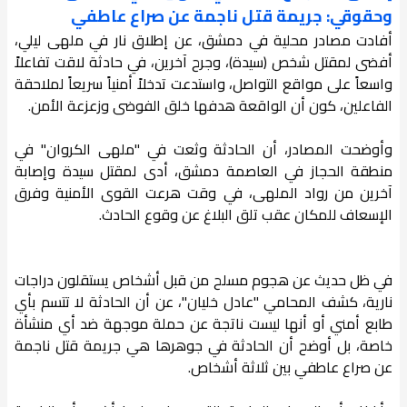
وحقوقي: جريمة قتل ناجمة عن صراع عاطفي
أفادت مصادر محلية في دمشق، عن إطلاق نار في ملهى ليلي،
أفضى لمقتل شخص (سيدة)، وجرح آخرين، في حادثة لاقت تفاعلاً
واسعاً على مواقع التواصل، واستدعت تدخلاً أمنياً سريعاً لملاحقة
الفاعلين، كون أن الواقعة هدفها خلق الفوضى وزعزعة الأمن.
وأوضحت المصادر، أن الحادثة وثعت في "ملهى الكروان" في
منطقة الحجاز في العاصمة دمشق، أدى لمقتل سيدة وإصابة
آخرين من رواد الملهى، في وقت هرعت القوى الأمنية وفرق
الإسعاف للمكان عقب تلق البلاغ عن وقوع الحادث.
في ظل حديث عن هجوم مسلح من قبل أشخاص يستقلون دراجات
نارية، كشف المحامي "عادل خليان"، عن أن الحادثة لا تتسم بأي
طابع أمني أو أنها ليست ناتجة عن حملة موجهة ضد أي منشأة
خاصة، بل أوضح أن الحادثة في جوهرها هي جريمة قتل ناجمة
عن صراع عاطفي بين ثلاثة أشخاص.