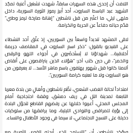
اللافت أن إحدى هذه السهرات سابقاً، شهدت تشغيل أغنية تمجّد
الشهيد عبد الباسط الساروت، أحد أبرز رموز الثورة السورية، داخل
ملهى ليلي، ما اعتُبر من قبل ناشطين “إهانة صارخة لرمز وطني”
قدّم حياته دفاعاً عن الحرية والكرامة.
لاقى المشهد تنديداً واسعاً بين السوريين، إذ علّق أحد النشطاء
على الفيديو بالقول: “ذكر اسم الساروت في المقاصف جريمة
أخلاقية… شهداؤنا لا يُستَحضَرون في أجواء اللهو والرقص
والخمر”، في حين كتب آخر: “هؤلاء الذين يتراقصون على أنقاض
آلامنا كانوا قبل شهور يهتفون باسم ماهر الأسد… لا يعرفون من
هو الساروت ولا ما تعنيه كرامة السوريين”.
امتداداً لحالة الغضب الشعبي، نظّم ناشطون وأهالٍ من بلدة معربا
التابعة لمدينة التل في ريف دمشق، وقفة احتجاجية أمام
المجلس المحلي، أعربوا خلالها عن رفضهم القاطع لتحوّل البلدة
إلى بؤرة للمراقص والنوادي الليلية، وما يرافقها من سلوكيات
دخيلة على النسيج الاجتماعي، لا سيما في وجود الأطفال والنساء.
ويؤكد ناشطون أن “التسامح الذي أبدته القوى الثورية مع