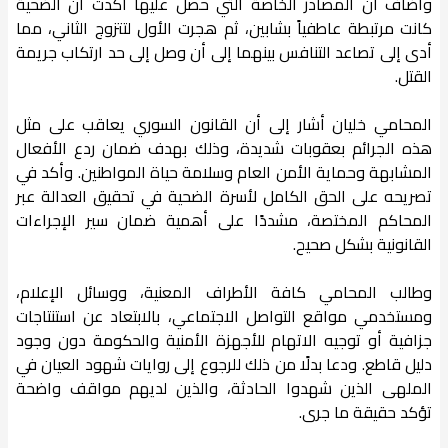
وأضاف أن المصادر الخاصة التي حصل عليها أكدت أن الضحية
كانت مرتبطة عاطفياً بشابين، ثم هجرت الأول لتتزوج الثاني، مما
أدى إلى تصاعد التنافس بينهما إلى أن وصل إلى حد ارتكاب جريمة
القتل.
المحامي خليان أشار إلى أن القانون السوري يعاقب على مثل
هذه الجرائم بعقوبات شديدة، وذلك بهدف ضمان ردع الأفعال
المشابهة وحماية الأمن العام وسلامة حياة المواطنين. وأكد في
تصريحه على الحق الكامل لأسرة الضحية في تحقيق العدالة عبر
المحاكم المختصة، مشددًا على أهمية ضمان سير الإجراءات
القانونية بشكل صحيح.
وطالب المحامي كافة الأطراف المعنية، ووسائل الإعلام،
ومستخدمي مواقع التواصل الاجتماعي، بالابتعاد عن استنتاجات
جزافية أو توجيه الاتهام للأجهزة الأمنية والحكومة دون وجود
دليل قاطع. ودعا بدلًا من ذلك للرجوع إلى روايات شهود العيان في
الملهى الذين شهدوا الحادثة، والذين لديهم مواقف واضحة
تؤكد حقيقة ما جرى.