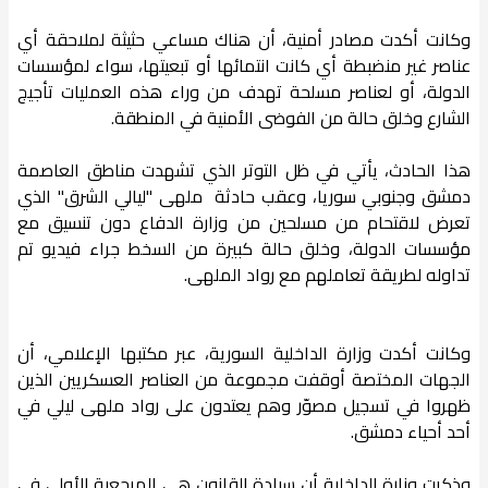
وكانت أكدت مصادر أمنية، أن هناك مساعي حثيثة لملاحقة أي
عناصر غير منضبطة أي كانت انتمائها أو تبعيتها، سواء لمؤسسات
الدولة، أو لعناصر مسلحة تهدف من وراء هذه العمليات تأجيج
الشارع وخلق حالة من الفوضى الأمنية في المنطقة.
هذا الحادث، يأتي في ظل التوتر الذي تشهدت مناطق العاصمة
دمشق وجنوبي سوريا، وعقب حادثة ملهى "ليالي الشرق" الذي
تعرض لاقتحام من مسلحين من وزارة الدفاع دون تنسيق مع
مؤسسات الدولة، وخلق حالة كبيرة من السخط جراء فيديو تم
تداوله لطريقة تعاملهم مع رواد الملهى.
وكانت أكدت وزارة الداخلية السورية، عبر مكتبها الإعلامي، أن
الجهات المختصة أوقفت مجموعة من العناصر العسكريين الذين
ظهروا في تسجيل مصوّر وهم يعتدون على رواد ملهى ليلي في
أحد أحياء دمشق.
وذكرت وزارة الداخلية أن سيادة القانون هي المرجعية الأولى في