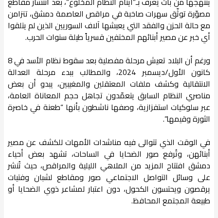
ينتهجها من بات يُعرف بـ”أيتام النظام المخلوع”، بعد انتشار مقاطع
مصوّرة توثّق سهرات صاخبة في مراقص العاصمة دمشق، تتزامن
مع حالة الحزن والفقد التي يعيشها آلاف السوريين الذين لم يتلقوا
أي خبر عن مصير أبنائهم المختفين قسرياً طيلة سنوات الحرب.
ورغم أن البلاد تعيش مرحلة مفصلية بعد سقوط نظام الأسد في 8
كانون الأول/ديسمبر 2024، والمطالب ببدء مرحلة العدالة
الانتقالية وكشف ملفات المعتقلين والمغيبين، يبدو أن بعض
مناصري النظام السابق يتعمّدون تجاهل حجم المعاناة العامة،
عبر سلوكيات استفزازية، وصفها ناشطون بأنها “طعنة في خاصرة
الثورة وقيمها”.
في الوقت الذي تتوالى فيه مناشدات الأمهات للكشف عن مصير
أبنائهن، وتُرفع صور الضحايا في الساحات، تشهد بعض أحياء
دمشق افتتاح المزيد من الملاهي الليلية والمراقص، حيث تُنشر
على وسائل التواصل الاجتماعي صور ومقاطع لشبان وفتيات
يرقصون ويحتسون الكحول، دون اعتبار لمشاعر ذوي الضحايا أو
طبيعة المجتمع المحافظ.