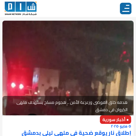
هدفه خلق الفوضى وزعزعة الأمن .. هجوم مسلح يستهدف ملهى
الكروان في دمشق
● أخبار سورية
٥ مايو ٢٠٢٥
إطلاق نار يوقع ضحية في ملهى ليلي بدمشق