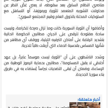
مناصري النظام السابق بعد سقوطه، لا يعني غضّ النظر عن
محاولات التشويه المتعمد للثورة ورموزها، أو التساهل مع
السلوكيات المخلة بالذوق العام وقيم المجتمع السوري”.
وأضافوا أن الثورة السورية كانت وما تزال صرخة للكرامة، وليست
ساحة مفتوحة للرقص على الجراح، مطالبين الحكومة الحالية
بتشديد الرقابة على أماكن الترفيه الليلية، ووقف أي مظاهر من
شأنها المساس بقدسية الدماء التي أُريقت طلباً للحرية.
وشدد الناشطون على أن “الثورة ليست موسماً عابراً، بل عهد
أخلاقي لا يقبل المساومة”، مطالبين بحماية الرموز الوطنية من
الإساءة، وضمان أن تبقى التضحيات نبراساً يُستضاء به في طريق
بناء سوريا الجديدة.
أخبار متعلقة:
العثور على مقبرة جماعية تضم رفات 7