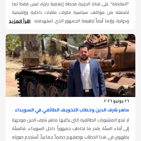
"المقابلة" على قناة الجزيرة محطة إعلامية بارزة، ليس فقط لما
تضمنته من مواقف سياسية تناولت ملفات داخلية وإقليمية
ودولية، وإنما أيضاً لطبيعة الجمهور الذي استهدفته المقابلة، إذ
اقرأ المزيد
جاءت في سياق مخاطبة الرأي العام العربي والدولي، بعد مرحلة
كان فيها الخطاب الرسمي يتركز بدرجة أكبر على الشأن الداخلي.
وقدّم الرئيس خلال المقابلة رؤية متكاملة لسياسة سوريا الجديدة،
شملت أولويات إعادة بناء الدولة، والانفتاح على العالم، وإعادة
صياغة العلاقات الإقليمية، إلى جانب ملفات العدالة الانتقالية
والاقتصاد والعلاقات مع دول الجوار والقضايا الأمنية.
وفق القراءة الأولية لتفاعل الجمهور، حققت المقابلة، حضوراً
لافتاً لدى شريحة واسعة من المشاهدين العرب الذين لم يسبق
٢٦ يوليو ٢٠٢٦
لهم متابعة الرئيس أحمد الشرع في مقابلة تلفزيونية مطولة
ماهر شرف الدين وخطاب التخويف الطائفي في السويداء
ومباشرة بهذا الشكل، وهو ما منح الحلقة أهمية تتجاوز حدود
لا تبدو المنشورات الطائفية التي يكتبها ماهر شرف الدين موجهة
الساحة السورية.
إلى أبناء السنّة بقدر ما تخاطب جمهوراً داخل السويداء. فالسنّة
ويكتسب هذا الجانب أهمية خاصة بالنظر إلى أن الجمهور
يظهرون في هذا الخطاب بوصفهم خصماً جماعياً، تُستخدم صورته