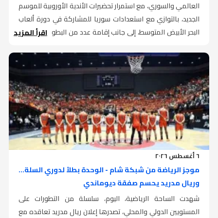
العالمي والسوري، مع استمرار تحضيرات الأندية الأوروبية للموسم
الجديد، بالتوازي مع استعدادات سوريا للمشاركة في دورة ألعاب
البحر الأبيض المتوسط، إلى جانب إقامة عدد من البطولات المحلية
اقرأ المزيد
في الألعاب الفردية والفروسية.
أوروبياً، أعلن أرسنال تعاقده مع البرازيلي برونو غيماريش قادماً من
نيوكاسل يونايتد في صفقة بلغت 75 مليون جنيه إسترليني، بعقد
يمتد لأربع سنوات، في وقت تواصلت فيه التحضيرات للموسم
الجديد عبر مجموعة من المباريات الودية، أبرزها تعادل مانشستر
يونايتد مع باريس سان جيرمان بهدف لمثله، وفوز ليدز يونايتد على
لايبزيغ بهدفين دون رد، وكوفنتري سيتي على إسبانيول بخمسة
أهداف مقابل ثلاثة.
٦ أغسطس ٢٠٢٦
وفي إسبانيا، تمسك أتلتيكو مدريد بموقفه الرافض للتخلي عن
موجز الرياضة من شبكة شام - الوحدة بطلاً لدوري السلة...
المهاجم الأرجنتيني جوليان ألفاريز، رغم اهتمام برشلونة بالحصول
وريال مدريد يحسم صفقة ديوماندي
على خدماته، بينما يستعد النادي الكتالوني لمواصلة تحضيراته
شهدت الساحة الرياضية، اليوم، سلسلة من التطورات على
للموسم الجديد.
المستويين الدولي والمحلي، تصدرها إعلان ريال مدريد تعاقده مع