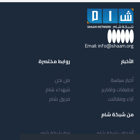
الأقرب للتتويج باللقب، في ظل تقارب المستوى الفني والخبرة التي
يتمتع بها الفريقان.
وفي الألعاب الفردية، استضافت محافظة طرطوس بطولة
الجمهورية للدراجات بمشاركة واسعة من لاعبين ولاعبات يمثلون
Email:
info@shaam.org
ثماني محافظات، في خطوة تهدف إلى تطوير مستوى اللعبة
واكتشاف المواهب الجديدة، ضمن برنامج الاتحاد السوري
الأخبار
روابط مختصرة
للدراجات لتوسيع قاعدة المشاركة ورفع المستوى الفني في
مختلف الفئات العمرية.
أخبار سياسة
من نحن
تحقيقات وتقارير
شهداء شام
آراء ومقالات
فريق شام
من شبكة شام
أهداف شبكة شام
بنية شبكة شام