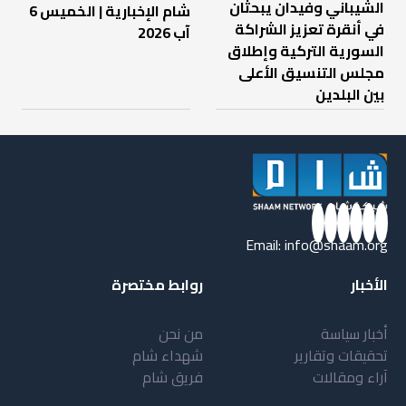
الشيباني وفيدان يبحثان
شام الإخبارية | الخميس 6
في أنقرة تعزيز الشراكة
آب 2026
السورية التركية وإطلاق
مجلس التنسيق الأعلى
بين البلدين
Email:
info@shaam.org
الأخبار
روابط مختصرة
أخبار سياسة
من نحن
تحقيقات وتقارير
شهداء شام
آراء ومقالات
فريق شام