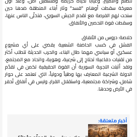
للظلم والتمييز، وغياباً لحياة كريمة ومستقبل آمن، وعند أول
معركة سقطت أوهام "قسد" وثار أبناء المنطقة ضدها حين
سنحت لهم الفرصة مع تقدم الجيش السوري، فتخلّى الناس عنها،
وسقطت قوة التحصين والأنفاق.
خلاصة: دروس من الأنفاق
الفشل في كسب الحاضنة الشعبية يقضي على أي مشروع
عسكري أو سياسي مهما طال البناء، والحرب الحديثة تتطلب أكثر
من تقنيات دفاعية؛ تحتاج إلى شرعية، وهوية، واتحاد مع المجتمع،
ولقد أثبتت التجربة السورية أن القوة الحقيقية تكمن في تقدّم
الدولة الشرعية المعترف بها وطنياً ودولياً، التي تعتمد على حوار
شامل، وشراكة مجتمعية، واستقلال القرار، وليس في أنفاق تُحفر
في الأرض وحدها.
أخبار متعلقة: