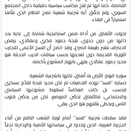
الفاصلة، كما انها لم تنتج مكاسب سياسية حقيقية داخل المجتمع
السوري، ولم تحقّق أية شرعية شعبية تمنح النظام الذي تبنّاها
استمراراً في البقاء.
تحولت الأنفاق من أداة ضمن استراتيجية شاملة إلى غاية بحد
ذاتها من دون جدوى، نتيجة جمود فكري وعقائدي، يرفض
الاعتراف بتغير طبيعة الصراع، وقد اتضح أن النسخ الأعمى للتجارب
الثورية القديمة دون تعديلها بحسب سياقات الحرب الحديثة هو
مجرد جمود عقائدي ينتهي بانهيار المشروع بأكمله.
سوريا اليوم: الأرض بلا أنفاق، لكنها بالشرعية الشعبية
خسارة “قسد” لهذه التحصينات لم تكن مجرد نتيجة تقدّم عسكري
فحسب، بل كانت انعكاساً لسقوط مشروعها السياسي
والاجتماعي، فالأنفاق تحصّن الموضع، لكن من يحصّن قلوب
الناس ويحظى بثقتهم هو الذي يبقى.
فقد سقطت شرعية “قسد” أمام ثورة الشعب الناقم من أبناء
الجزيرة العربية، الذين وجدوا في سياساتها الأمنية والإدارية تجلياً