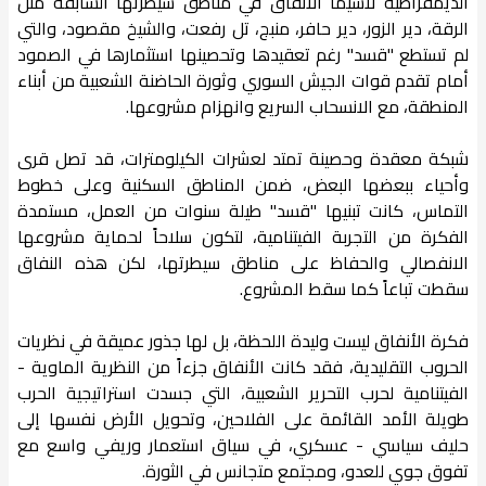
الديمقراطية لاسيما الأنفاق في مناطق سيطرتها السابقة مثل
الرقة، دير الزور، دير حافر، منبج، تل رفعت، والشيخ مقصود، والتي
لم تستطع "قسد" رغم تعقيدها وتحصينها استثمارها في الصمود
أمام تقدم قوات الجيش السوري وثورة الحاضنة الشعبية من أبناء
المنطقة، مع الانسحاب السريع وانهزام مشروعها.
شبكة معقدة وحصينة تمتد لعشرات الكيلومترات، قد تصل قرى
وأحياء ببعضها البعض، ضمن المناطق السكنية وعلى خطوط
التماس، كانت تبنيها "قسد" طيلة سنوات من العمل، مستمدة
الفكرة من التجربة الفيتنامية، لتكون سلاحاً لحماية مشروعها
الانفصالي والحفاظ على مناطق سيطرتها، لكن هذه النفاق
سقطت تباعاً كما سقط المشروع.
فكرة الأنفاق ليست وليدة اللحظة، بل لها جذور عميقة في نظريات
الحروب التقليدية، فقد كانت الأنفاق جزءاً من النظرية الماوية -
الفيتنامية لحرب التحرير الشعبية، التي جسدت استراتيجية الحرب
طويلة الأمد القائمة على الفلاحين، وتحويل الأرض نفسها إلى
حليف سياسي - عسكري، في سياق استعمار وريفي واسع مع
تفوق جوي للعدو، ومجتمع متجانس في الثورة.