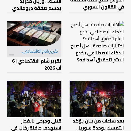
السلة... وريال مدريد
في القانون السوري
يحسم صفقة ديوماندي
اختبارات صادمة.. هل أصبح
الذكاء الاصطناعي يخدع
البشر لتحقيق أهدافه؟
تقرير شام الاقتصادي | 6
آب 2026
بعد ساعات من بيان يؤكد
قتلى وجرحى بانفجار
التمسك بوحدة سوريا..
استهدف حافلة ركاب في