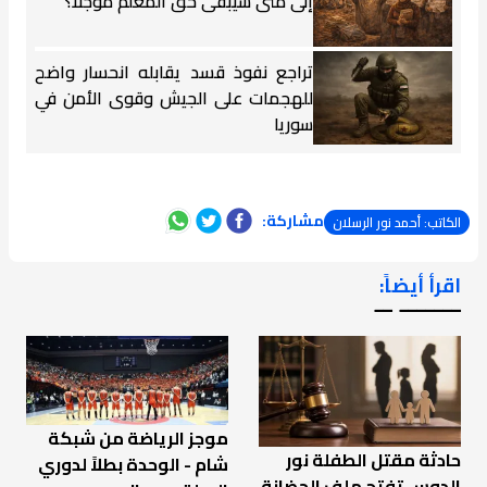
إلى متى سيبقى حق المعلّم مؤجلاً؟
تراجع نفوذ قسد يقابله انحسار واضح
للهجمات على الجيش وقوى الأمن في
سوريا
مشاركة:
الكاتب: أحمد نور الرسلان
اقرأ أيضاً:
ـــــــ ــ
موجز الرياضة من شبكة
حادثة مقتل الطفلة نور
شام - الوحدة بطلاً لدوري
الدوس تفتح ملف الحضانة