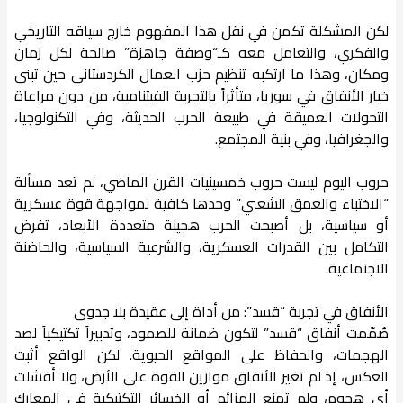
لكن المشكلة تكمن في نقل هذا المفهوم خارج سياقه التاريخي
والفكري، والتعامل معه كـ“وصفة جاهزة” صالحة لكل زمان
ومكان، وهذا ما ارتكبه تنظيم حزب العمال الكردستاني حين تبنى
خيار الأنفاق في سوريا، متأثراً بالتجربة الفيتنامية، من دون مراعاة
التحولات العميقة في طبيعة الحرب الحديثة، وفي التكنولوجيا،
والجغرافيا، وفي بنية المجتمع.
حروب اليوم ليست حروب خمسينيات القرن الماضي، لم تعد مسألة
“الاختباء والعمق الشعبي” وحدها كافية لمواجهة قوة عسكرية
أو سياسية، بل أصبحت الحرب هجينة متعددة الأبعاد، تفرض
التكامل بين القدرات العسكرية، والشرعية السياسية، والحاضنة
الاجتماعية.
الأنفاق في تجربة “قسد”: من أداة إلى عقيدة بلا جدوى
صُمّمت أنفاق “قسد” لتكون ضمانة للصمود، وتدبيراً تكتيكياً لصد
الهجمات، والحفاظ على المواقع الحيوية. لكن الواقع أثبت
العكس، إذ لم تغير الأنفاق موازين القوة على الأرض، ولا أفشلت
أي هجوم، ولم تمنع الهزائم أو الخسائر التكتيكية في المعارك