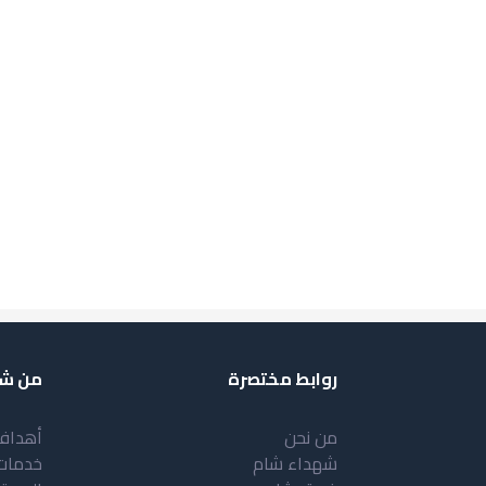
روابط مختصرة
من شب
من نحن
أهداف
شهداء شام
خدمات