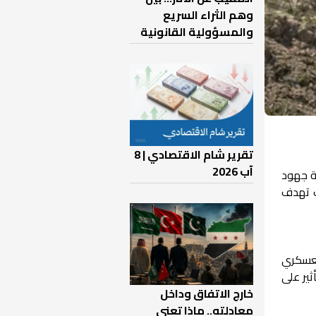
وهم الثراء السريع
والمسؤولية القانونية
تقرير شام الاقتصادي | 8
آب 2026
لة جهود
ت تهدف
لدعم العسكري
ثير على
خارج الاتفاق وداخل
معادلته.. ماذا تعني