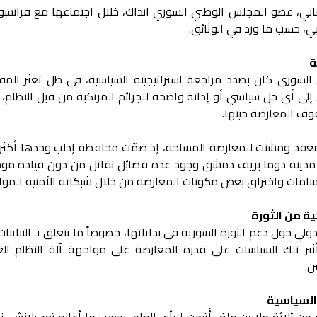
، عضو المجلس الوطني السوري آنذاك، خلال اجتماعها مع فرانسوا
بي، حسب ما ورد في الوثائق.
ة
السوري كان بصدد مراجعة استراتيجيته السياسية، في ظل تعثر المف
ى أي حل سياسي أو إدانة واضحة للجرائم المرتكبة من قبل النظام، 
وف المعارضة حينها.
دينة دوما بريف دمشق وجود عدة فصائل تقاتل من دون قيادة موح
سامات واختراق بعض مكونات المعارضة من خلال شبكاته الأمنية الموال
ة من الثورة
دولي حول دعم الثورة السورية في بداياتها، خصوصاً ما يتعلق بـ التباينات
أثير تلك السياسات على قدرة المعارضة على مواجهة آلة النظام ال
ن.
 السياسية
ثلاثة ملايين ملف أُتيحت للرأي العام، بحسب ما أعلنه تود بلانش، نا