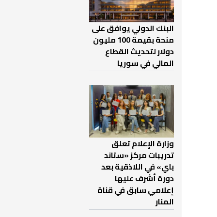
البنك الدولي يوافق على
منحة بقيمة 100 مليون
دولار لتحديث القطاع
المالي في سوريا
وزارة الإعلام تعلق
تدريبات مركز «ستاند
باي» في اللاذقية بعد
دورة أشرف عليها
إعلامي سابق في قناة
المنار