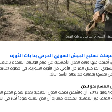
ش السوري الحر في بدايات الثورة
قلت تسليح الجيش السوري الحر في بدايات الثورة
فرجت عنها وزارة العدل الأميركية، عن قيام الولايات المتحدة بـ عرق
سوري الحر خلال المراحل الأولى من الثورة السورية، في خطوة اعتُبر
 نفسها بفعالية ضد نظام الأسد البائد.
المسار نحو لندن
أظهرت إحدى المراسلات المؤرخة في تموز/يوليو 2012، أن واشنطن نصحت الدول الخليجية بعدم تقديم ا
الملف عبر المملكة المتحدة، معتبرة أن لندن تمتلك نفوذاً أكبر في التأ