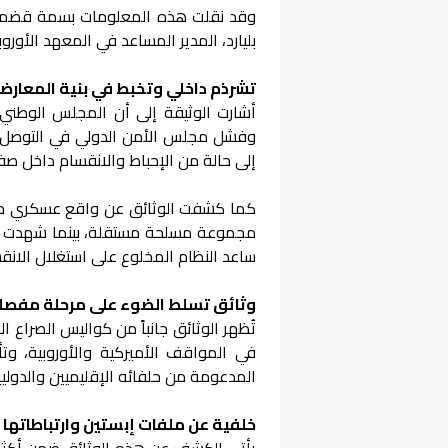
وقد نقلت هذه المعلومات بسمة قضماني
بليارد، المدير المساعد في المعهد الأورو
تشرذم داخلي وتخبط في بنية المعارض
أشارت الوثيقة إلى أن المجلس الوطني 
وفشل مجلس الأمن الدولي في التوصل إل
إلى حالة من الإحباط والانقسام داخل صف
مجموعة مسلحة مستقلة، بينما شهدت م
ساعد النظام المخلوع على استغلال الانق
وثائق تسلط الضوء على مرحلة مفصلي
تُظهر الوثائق جانباً من كواليس الصراع ال
في المواقف الأميركية والأوروبية، وت
المدعومة من حلفائه الإقليميين والدوليي
خلفية عن ملفات إبستين وارتباطاتها
يأتي الكشف عن هذه الوثائق ضمن أكثر من 