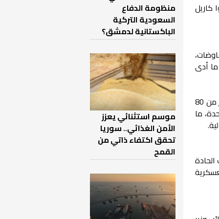
 كاريل
منظومة الدفاع
السعودية التركية
الباكستانية لدمشق؟
اوضات،
ما أدى
كما كشفت الوثائق عن واقع عسكري معقد ومشتت للمعارضة المسلحة، إذ ضمّت محافظة إدلب وحدها أكثر من 80
دة، ما
موسم استثنائي يعزز
ية.
الأمن الغذائي.. سوريا
تحقق اكتفاء ذاتي من
القمح
 الحادة
عسكرية
ئب وزير