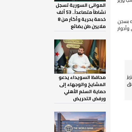
الموانئ السورية تسجل
نشاطاً متصاعداً.. 53 ألف
خدمة بحرية وأكثر من 8
جار جنسي بالقاصرات، توفي عام 2019 في زنزانته بسجن
ملايين طن بضائع
وأدوار
يز
محافظ السويداء يدعو
ق
المشايخ والوجهاء إلى
حماية السلم الأهلي
ورفض التحريض