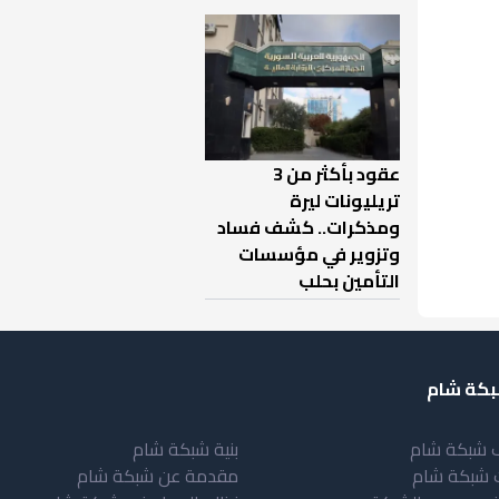
عقود بأكثر من 3
تريليونات ليرة
ومذكرات.. كشف فساد
وتزوير في مؤسسات
التأمين بحلب
كة شام
 شبكة شام
بنية شبكة شام
 شبكة شام
مقدمة عن شبكة شام