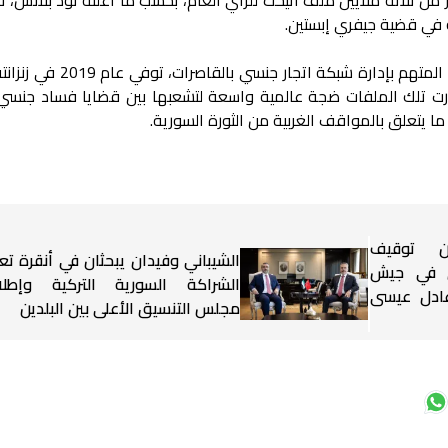
 في قضية جيفري إبستين.
ويُذكر أن إبستين، رجل الأعمال الأميركي المتهم بإدارة شبكة ات
ت تلك الملفات ضجة عالمية واسعة لتشعبها بين قضايا فساد جنسي 
 ما يتعلق بالمواقف الغربية من الثورة السورية.
ن توقيف
الشيباني وفيدان يبحثان في أنقرة تعز
ق في جيش
الشراكة السورية التركية وإطلا
 عادل عيسى
مجلس التنسيق الأعلى بين البلدين