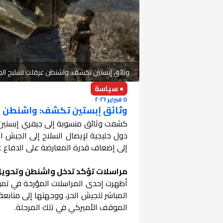
وثائق إبستين تكشف: واشنطن عرقلت تسليح الجي
● سياسة
٥ فبراير ٢٠٢٦
وثائق إبستين تكشف: واشنطن عر
كشفت وثائق منسوبة إلى جيفري إبستين، أ
دول خليجية لإيصال السلاح إلى الجيش ال
إلى إضعاف قدرة المعارضة على الدفاع عن
مراسلات تؤكد تدخل واشنطن وتحويل 
المباشر للجيش الحر، ووجهتها إلى متابعة 
الموقف الأميركي في تلك المرحلة.