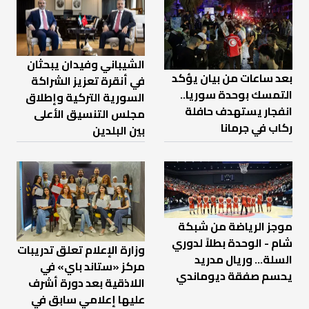
الشيباني وفيدان يبحثان
بعد ساعات من بيان يؤكد
في أنقرة تعزيز الشراكة
التمسك بوحدة سوريا..
السورية التركية وإطلاق
انفجار يستهدف حافلة
مجلس التنسيق الأعلى
ركاب في جرمانا
بين البلدين
موجز الرياضة من شبكة
شام - الوحدة بطلاً لدوري
وزارة الإعلام تعلق تدريبات
السلة... وريال مدريد
مركز «ستاند باي» في
يحسم صفقة ديوماندي
اللاذقية بعد دورة أشرف
عليها إعلامي سابق في