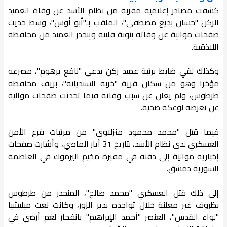
كشفت مصادر إعلامية مقربة من نظام الأسد عن وفاة العميد
الركن "حسان بديع مصطفى"، الملقب بـ"أبو أوس"، وسط حديث
صفحات موالية عن وفاته بنوبة قلبية وينحدر العميد من محافظة
اللاذقية.
وكذلك لقي ضابط برتبة عميد ركن يدعى "نافع برهوم"، مصرعه
مؤخرا وهو من سكان قرية "خربة السنديانة"، بريف محافظة
طرطوس، ولم يعلن عن سبب وفاته فيما تحدثت صفحات موالية
عن تعرضه لوعكة صحية.
فيما قتل "محمد محمود منزلاوي" من مرتبات فرع الأمن
العسكري لدى نظام الأسد، بتاريخ 31 أيار الماضي، وأشارت صفحات
إخبارية موالية إلى دفنه في مقبرة مخيم اليرموك في العاصمة
السورية دمشق.
إلى ذلك قتل العسكري "محمد صالح"، المنحدر من طرطوس
بظروف غير معلنة خلال تواجده بدير الزور، وكانت نعت ميليشيا
"لواء القدس"، العنصر "أحمد الإبراهيم" بانفجار لغم أرضي في