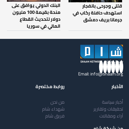
البنك الدولي يوافق على
قتلى وجرحى بانفجار
منحة بقيمة 100 مليون
استهدف حافلة ركاب في
دولار لتحديث القطاع
جرمانا بريف دمشق
المالي في سوريا
Email:
info@shaam.org
الأخبار
روابط مختصرة
أخبار سياسة
من نحن
تحقيقات وتقارير
شهداء شام
آراء ومقالات
فريق شام
من شبكة شام