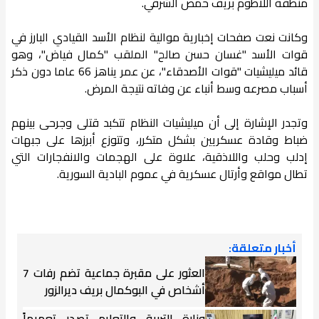
منطقة اللاطوم بريف حمص الشرقي.
وكانت نعت صفحات إخبارية موالية لنظام الأسد القيادي البارز في
قوات الأسد "غسان حسن صالح" الملقب "كمال فياض"، وهو
قائد ميليشيات "قوات الأصدقاء"، عن عمر يناهز 66 عاما دون ذكر
أسباب مصرعه وسط أنباء عن وفاته نتيجة المرض.
وتجدر الإشارة إلى أن ميليشيات النظام تتكبد قتلى وجرحى بينهم
ضباط وقادة عسكريين بشكل متكرر، وتتوزع أبرزها على جبهات
إدلب وحلب واللاذقية، علاوة على الهجمات والانفجارات التي
تطال مواقع وأرتال عسكرية في عموم البادية السورية.
أخبار متعلقة:
العثور على مقبرة جماعية تضم رفات 7
أشخاص في البوكمال بريف ديرالزور
وزارة التربية والتعليم تصدر تعميماً