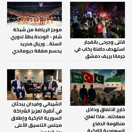
موجز الرياضة من شبكة
شام - الوحدة بطلاً لدوري
قتلى وجرحى بانفجار
السلة... وريال مدريد
استهدف حافلة ركاب في
يحسم صفقة ديوماندي
جرمانا بريف دمشق
الشيباني وفيدان يبحثان
خارج الاتفاق وداخل
في أنقرة تعزيز الشراكة
معادلته.. ماذا تعني
السورية التركية وإطلاق
منظومة الدفاع
مجلس التنسيق الأعلى
السعودية التركية
بين البلدين