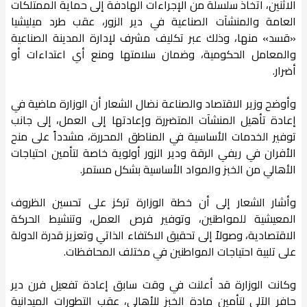
الاثنين، اتخاذ سلسلة من الإجراءات الهادفة إلى حماية الممتلكات
العامة والمنشآت الصناعية في دير الزور، عقب طرد ميليشيا
«قسد» منها، وذلك عبر تكليف مشرف لإدارة المدينة الصناعية
والمعامل الحكومية، وضمان سلامتها ومنع أي اعتداءات أو
أضرار.
وأوضح وزير الاقتصاد والصناعة نضال الشعار أن الوزارة ماضية في
إعادة تأهيل المنشآت المتضررة وإعادتها إلى العمل، إلى جانب
توفير الخدمات الأساسية في المناطق المحررة، مشدداً على منح
الأفران في ريفي الرقة ودير الزور أولوية خاصة لتأمين احتياجات
الأهالي من الخبز والمواد الأساسية بشكل مستمر.
وأشار الشعار إلى أن خطة الوزارة تركز على تحسين الظروف
المعيشية للمواطنين، وتوفير فرص العمل، وتنشيط الحركة
الاقتصادية، وصولاً إلى تحقيق الاكتفاء الذاتي وتعزيز قدرة الدولة
على تلبية احتياجات المواطنين في مختلف المحافظات.
وكانت الوزارة قد أعلنت في وقت سابق إعادة تفعيل فرن دير
حافر الآلي لتأمين مادة الخبز للأهالي، عقب التطورات الميدانية