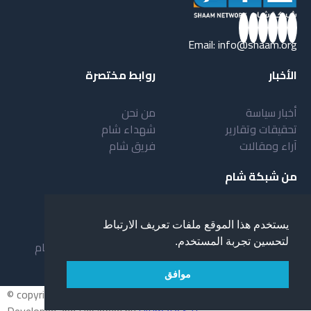
Email:
info@shaam.org
الأخبار
روابط مختصرة
أخبار سياسة
من نحن
تحقيقات وتقارير
شهداء شام
آراء ومقالات
فريق شام
من شبكة شام
أهداف شبكة شام
بنية شبكة شام
يستخدم هذا الموقع ملفات تعريف الارتباط
خدمات شبكة شام
مقدمة عن شبكة شام
لتحسين تجربة المستخدم.
المستفيدون من الشبكة
نظام العمل في شبكة شام
لمحة عن شبكة شبام
موافق
© copyright 2026 All rights reserved.
Developed and Designed by
Ultimate STC