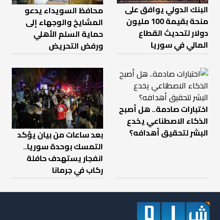
البنك الدولي يوافق على
محافظ السويداء يدعو
منحة بقيمة 100 مليون
المشايخ والوجهاء إلى
دولار لتحديث القطاع
حماية السلم الأهلي
المالي في سوريا
ورفض التحريض
اختبارات صادمة.. هل أصبح
الذكاء الاصطناعي يخدع
البشر لتحقيق أهدافه؟
بعد ساعات من بيان يؤكد
التمسك بوحدة سوريا..
انفجار يستهدف حافلة
ركاب في جرمانا