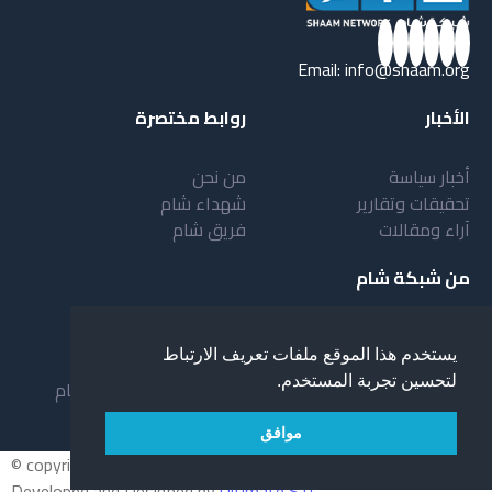
Email:
info@shaam.org
الأخبار
روابط مختصرة
أخبار سياسة
من نحن
تحقيقات وتقارير
شهداء شام
آراء ومقالات
فريق شام
من شبكة شام
أهداف شبكة شام
بنية شبكة شام
يستخدم هذا الموقع ملفات تعريف الارتباط
خدمات شبكة شام
مقدمة عن شبكة شام
لتحسين تجربة المستخدم.
المستفيدون من الشبكة
نظام العمل في شبكة شام
لمحة عن شبكة شبام
موافق
© copyright 2026 All rights reserved.
Developed and Designed by
Ultimate STC