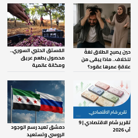
الفستق الحلبي السوري..
حين يصبح الطلاق لغةً
محصول بطعم عريق
للخلاف.. ماذا يبقى من
ومكانة عالمية
علاقةٍ عمرها عقود؟
تقرير شام الاقتصادي | 9
دمشق تعيد رسم الوجود
آب 2026
الروسي وتستعيد