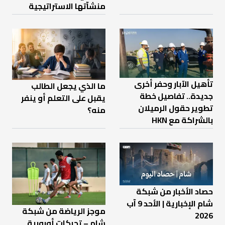
منشآتها الاستراتيجية
تأهيل الآبار وحفر أخرى
ما الذي يجعل الطالب
جديدة.. تفاصيل خطة
يقبل على التعلم أو ينفر
تطوير حقول الرميلان
منه؟
بالشراكة مع HKN
حصاد الأخبار من شبكة
شام الإخبارية | الأحد 9 آب
موجز الرياضة من شبكة
2026
شام – تحركات أوروبية