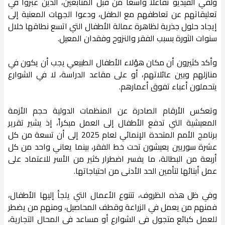
ولقي الفيديو تفاعلاً واسعاً من قبل المتابعين، الذين عبّروا في
تعليقاتهم عن تعاطفهم مع الطفل، ودعوا الجهات المعنية إلى
إيجاد حلول جذرية لظاهرة عمالة الأطفال التي اتسع نطاقها خلال
سنوات الثورة بسبب الفقر والنزوح وفقدان المعيل.
وأكد كثيرون أن مكان هؤلاء الأطفال الطبيعي يجب أن يكون في
منازلهم وبين عائلاتهم، أو على مقاعد الدراسة، لا في الشوارع
يتحملون أعباء تفوق أعمارهم.
وتعكس الأرقام الصادرة عن المنظمات الدولية حجم الأزمة
المعيشية التي تدفع الأطفال إلى العمل مبكراً، إذ يشير تقرير
برنامج الأمم المتحدة الإنمائي لعام 2025 إلى أن تسعة من كل
عشرة سوريين يعيشون تحت خط الفقر، بينما يعاني واحد من كل
أربعة من البطالة، ما يفسر اضطرار كثير من الأسر للاعتماد على
عمل أبنائها لتأمين الحد الأدنى من احتياجاتها.
وفي ظل هذه الظروف، تتنوع الأعمال التي يلجأ إليها الأطفال،
فمنهم من يعمل في الزراعة وقطف المحاصيل، ومنهم من يضطر
للعمل كبائع متجول في الشوارع أو مساعد في المحال التجارية،