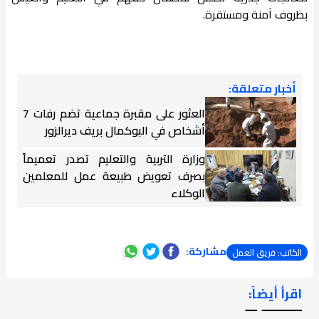
بظروف آمنة ومستقرة.
أخبار متعلقة:
العثور على مقبرة جماعية تضم رفات 7
أشخاص في البوكمال بريف ديرالزور
وزارة التربية والتعليم تصدر تعميماً
بصرف تعويض طبيعة عمل للمعلمين
الوكلاء
مشاركة:
الكاتب: فريق العمل
اقرأ أيضاً:
ـــــــ ــ