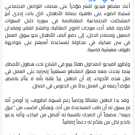
أعاد مقطع فيديو انتشر مؤخراً على منصات التواصل الاجتماعي
تسليط الضوء على ظاهرة عمالة الأطفال، التي باتت إحدى أبرز
المشكلات الاجتماعية المتفاقمة في سوريا خلال السنوات
الأخيرة، فقد أدت موجات النزوح المتتالية، وانتشار الفقر، وفقدان
المعيل ومصادر الدخل، إلى دفع آلاف الأطفال نحو سوق العمل
في سن مبكرة، في محاولة لمساعدة أسرهم على مواجهة
ظروف معيشية قاسية.
ويُظهر الفيديو المتداول طفلاً يبيع في الشارع تحت هطول الأمطار،
بينما يتحدث معه مصوّر المقطع مستغرباً إصراره على العمل في
مثل هذه الأجواء، إلا أن الطفل يردّ بثقة بأنه لا يتأثر بالمطر،
مؤكداً رغبته في العمل بدلاً من الجلوس في المنزل.
وقد بدا الطفل متفائلاً وراضياً رغم قسوة الظروف، إذ أوضح أنه
لم يسبق له أن طلب المساعدة من أحد، ويفضّل الكسب من “عرق
جبينه”، مضيفاً أن الضحك بالنسبة له أفضل من البكاء، وأنه يدعو
بالخير لكل من يقدّم له دعماً إضافياً.