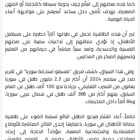
كما يتجه بعضهم إلى تعلّم حِرف يدوية بسيطة كالنجارة أو المهن
الصغيرة، بهدف تأمين دخل يساعد أسرهم على مواجهة أعباء
الحياة اليومية.
غير أن هذه الظاهرة تحمل في طياتها آثاراً خطيرة على مستقبل
الأطفال، إذ تؤدي عمالتهم إلى تداعيات سلبية على صحتهم
النفسية والجسدية، وتعد سبباً مباشراً في حرمانهم من التعليم
وتسربهم المبكر من المدارس.
وفي هذا السياق، كشف فريق “منسقو استجابة سوريا” في تقرير
صدر في سبتمبر 2024 أن أكثر من 2.3 مليون طفل في سوريا
يعانون من التسرب التعليمي، بزيادة نحو 100 ألف طفل عن العام
السابق، بينهم أكثر من 386 ألف طفل في شمال غربي سوريا،
و84 ألفاً داخل المخيمات.
ختاماً، أعاد انتشار فيديو الطفل البائع تسليط الضوء على ظاهرة
عمالة الأطفال في سوريا، باعتبارها إحدى النتائج المباشرة للأوضاع
الاقتصادية والاجتماعية الصعبة، مؤكداً الحاجة إلى إيجاد
معالجات جذرية تضمن للأطفال حقهم في التعليم والعيش