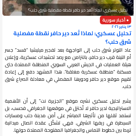
تحليل عسكري: لماذا تُعد دير حافر نقطة مفصلية شرق حلب؟
● أخبار سورية
١٣ يناير ٢٠٢٦
تحليل عسكري: لماذا تُعد دير حافر نقطة مفصلية
شرق حلب؟
عاد التوتر شرق حلب إلى الواجهة بعد تفجير ميليشيا “قسد” جسر
أم التينة قرب دير حافر، بالتزامن مع رصد تحشيدات عسكرية، وإعلان
هيئة العمليات في الجيش العربي السوري المنطقة الممتدة حتى
مسكنة “منطقة عسكرية مغلقة”. هذا المشهد دفع إلى إعادة
تقييم موقع دير حافر ودورها المفصلي في معادلة الصراع شرق
حلب.
يشير تحليل عسكري نشره موقع “الجزيرة نت” إلى أن الأهمية
الاستراتيجية لدير حافر لا تُختزل في موقعها الجغرافي فحسب، بل
تستمد ثقلها من تأثيرها المباشر على أمن مدينة حلب ومسارات
السيطرة في ريفها الشرقي. فهي تشكّل عقدة اتصال ميدانية
تربط بين خطوط التماس والجغرافيا المفتوحة الممتدة حولها.