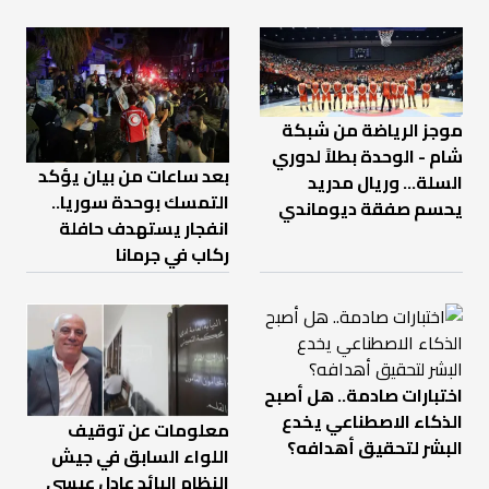
موجز الرياضة من شبكة
شام - الوحدة بطلاً لدوري
بعد ساعات من بيان يؤكد
السلة... وريال مدريد
التمسك بوحدة سوريا..
يحسم صفقة ديوماندي
انفجار يستهدف حافلة
ركاب في جرمانا
اختبارات صادمة.. هل أصبح
الذكاء الاصطناعي يخدع
معلومات عن توقيف
البشر لتحقيق أهدافه؟
اللواء السابق في جيش
النظام البائد عادل عيسى