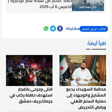
حصاد الأخبار من شبكة شام الإخبارية |
الخميس 6 آب 2026
مشاركة:
الكاتب: فريق العمل
اقرأ أيضاً:
ـــــــ ــ
محافظ السويداء يدعو
قتلى وجرحى بانفجار
المشايخ والوجهاء إلى
استهدف حافلة ركاب في
حماية السلم الأهلي
جرمانا بريف دمشق
ورفض التحريض