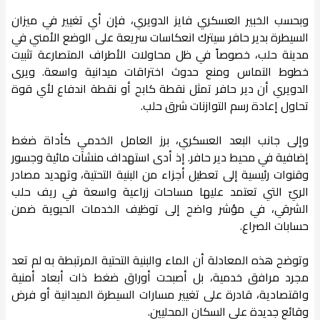
وبحسب الخبير العسكري فايز الدويري، فإن أي تغيير في ميزان
السيطرة بدير حافر سيترك انعكاسات سريعة على الوضع الأمني في
مدينة حلب، خصوصاً في ظل محاولات الأطراف المتصارعة تثبيت
خطوط التماس ومنع حدوث اختراقات ميدانية واسعة. ويرى
الدويري أن دير حافر تمثل نقطة كابح أو نقطة اندفاع لأي قوة
تحاول إعادة رسم التوازنات شرق حلب.
وإلى جانب البعد العسكري، برز العامل الخدمي كأداة ضغط
إضافية في محيط دير حافر. إذ أدى استهداف منشآت مائية وجسور
وقنوات رئيسية إلى تعطيل أجزاء من البنية التحتية، وتهديد مصادر
الريّ التي تعتمد عليها مساحات زراعية واسعة في ريف حلب
الشرقي، في مؤشر واضح إلى توظيف الخدمات الحيوية ضمن
حسابات الصراع.
وتوضح هذه المعادلة أن الماء والبنية التحتية المرتبطة به لم تعد
مجرد مرافق خدمية، بل أصبحت أوراق ضغط ذات أبعاد أمنية
واقتصادية، قادرة على تغيير مسارات السيطرة الميدانية أو فرض
وقائع جديدة على السكان المحليين.