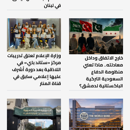
في لبنان
وزارة الإعلام تعلق تدريبات
خارج الاتفاق وداخل
مركز «ستاند باي» في
معادلته.. ماذا تعني
اللاذقية بعد دورة أشرف
منظومة الدفاع
عليها إعلامي سابق في
السعودية التركية
قناة المنار
الباكستانية لدمشق؟