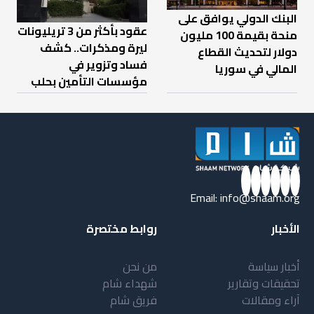
البنك الدولي يوافق على
عقود بأكثر من 3 تريليونات
منحة بقيمة 100 مليون
ليرة ومذكرات.. كشف
دولار لتحديث القطاع
فساد وتزوير في
المالي في سوريا
مؤسسات التأمين بحلب
Email:
info@shaam.org
الأخبار
روابط مختصرة
أخبار سياسة
من نحن
تحقيقات وتقارير
شهداء شام
آراء ومقالات
فريق شام