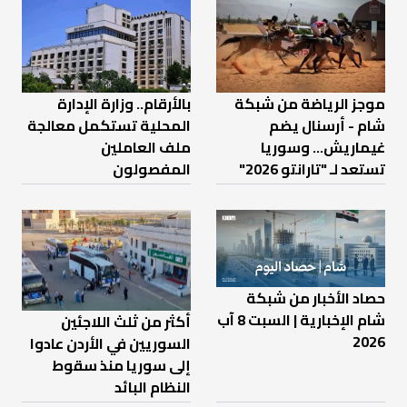
موجز الرياضة من شبكة
بالأرقام.. وزارة الإدارة
شام - أرسنال يضم
المحلية تستكمل معالجة
غيماريش... وسوريا
ملف العاملين
تستعد لـ "تارانتو 2026"
المفصولون
حصاد الأخبار من شبكة
شام الإخبارية | السبت 8 آب
أكثر من ثلث اللاجئين
2026
السوريين في الأردن عادوا
إلى سوريا منذ سقوط
النظام البائد