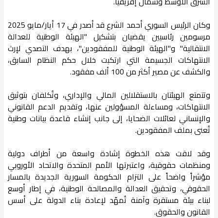
الشرق الأوسط وشمال إفريقيا.
وكان الرئيس السوري أحمد الشرع قد أصدر في 17 أيار/مايو 2025
مرسومين رئاسيين يقضيان بتشكيل "الهيئة الوطنية للعدالة
الانتقالية" و"الهيئة الوطنية للمفقودين"، بهدف التصدي لإرث
الانتهاكات الجسيمة التي ارتكبت خلال حكم النظام السابق،
والكشف عن مصير أكثر من 100 ألف مفقود.
وتتمتع الهيئتان بالاستقلالين المالي والإداري، وتُكلفان بتوثيق
الانتهاكات، ومساءلة المسؤولين عنها، وتقديم الدعم القانوني
والإنساني لعائلات الضحايا، إلى جانب إنشاء قاعدة بيانات وطنية
تُعنى بملف المفقودين.
وقد لاقت هذه الخطوة إشادة واسعة من أطراف دولية
ومنظمات حقوقية، واعتبرتها الأمم المتحدة والاتحاد الأوروبي
مؤشراً واضحاً على التزام الحكومة السورية الجديدة بالمسار
الحقوقي، وتحقيق العدالة والمصالحة الوطنية، في إطار أوسع
لبناء بيئة مستقرة وآمنة تُمهّد لإعادة بناء الدولة على أسس
القانون والحقوق.