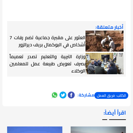
أخبار متعلقة:
العثور على مقبرة جماعية تضم رفات 7
أشخاص في البوكمال بريف ديرالزور
وزارة التربية والتعليم تصدر تعميماً
بصرف تعويض طبيعة عمل للمعلمين
الوكلاء
مشاركة:
الكاتب: فريق العمل
اقرأ أيضاً:
ـــــــ ــ