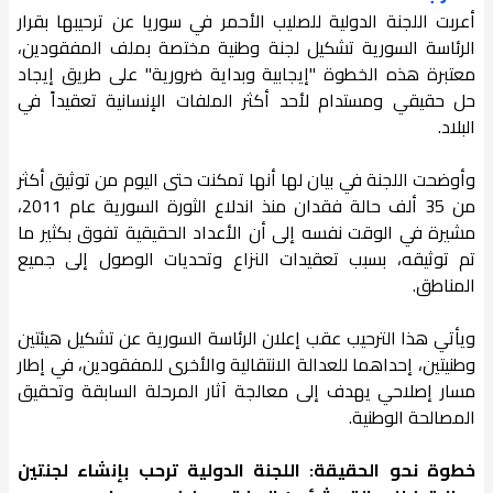
أعربت اللجنة الدولية للصليب الأحمر في سوريا عن ترحيبها بقرار
الرئاسة السورية تشكيل لجنة وطنية مختصة بملف المفقودين،
معتبرة هذه الخطوة "إيجابية وبداية ضرورية" على طريق إيجاد
حل حقيقي ومستدام لأحد أكثر الملفات الإنسانية تعقيداً في
البلاد.
وأوضحت اللجنة في بيان لها أنها تمكنت حتى اليوم من توثيق أكثر
من 35 ألف حالة فقدان منذ اندلاع الثورة السورية عام 2011،
مشيرة في الوقت نفسه إلى أن الأعداد الحقيقية تفوق بكثير ما
تم توثيقه، بسبب تعقيدات النزاع وتحديات الوصول إلى جميع
المناطق.
ويأتي هذا الترحيب عقب إعلان الرئاسة السورية عن تشكيل هيئتين
وطنيتين، إحداهما للعدالة الانتقالية والأخرى للمفقودين، في إطار
مسار إصلاحي يهدف إلى معالجة آثار المرحلة السابقة وتحقيق
المصالحة الوطنية.
خطوة نحو الحقيقة: اللجنة الدولية ترحب بإنشاء لجنتين