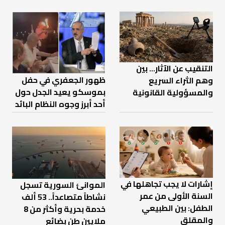
التنقيب عن الآثار… بين
ظهور الجعفري في حفل
وهم الثراء السريع
بموسكو يعيد الجدل حول
والمسؤولية القانونية
أحد أبرز وجوه النظام البائد
إشارات لا يجب تجاهلها في
الموانئ السورية تسجل
السنة الأولى من عمر
نشاطاً متصاعداً.. 53 ألف
الطفل: بين الطبيعي
خدمة بحرية وأكثر من 8
والمقلق
ملايين طن بضائع