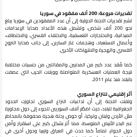
تقديرات مروعة: 200 ألف مفقود في سوريا
تشير تقديرات اللجنة الدولية إلى أن عدد المفقودين في سوريا يبلغ
نحو 200 ألف شخص، وتشمل هذه الأعداد ضحايا الإعدامات
الميدانية، والاحتجازات التعسفية، والاختفاء القسري، والاختطاف،
وأعمال الاستعباد، وهجمات غاز السارين، إلى جانب ضحايا النزوح
القسري والهجرة والانتهاكات الأخرى.
كما فُقد عدد كبير من المدنيين والمقاتلين من جنسيات مختلفة
نتيجة العمليات العسكرية المتواصلة وويلات الحرب التي عصفت
بالبلاد منذ عام 2011.
أثر إقليمي للنزاع السوري
ولفتت اللجنة إلى أن تداعيات النزاع السوري تجاوزت الحدود
الجغرافية للبلاد، حيث اضطُر آلاف السوريين للجوء إلى دول مجاورة
مثل الأردن ولبنان وتركيا، أو خوض رحلة هجرة محفوفة بالمخاطر
عبر البحر الأبيض المتوسط، مما أثر بشكل كبير على استقرار وأمن
دول الجوار، تماماً كما حدث في العراق وليبيا ودول أخرى في