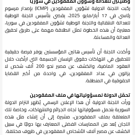
وطنيتين للعدالة وشؤون المفقودين في سوريا
رحّبت اللجنة الدولية لشؤون المفقودين (ICMP) بإصدار مرسوم
رئاسي في 17 أيار/مايو 2025، يقضي بتأسيس اللجنة الوطنية
للعدالة الانتقالية واللجنة الوطنية لشؤون المفقودين في سوريا،
معتبرة أن هذه الخطوة تمثل انطلاقة مهمة على طريق تحقيق
العدالة والمساءلة.
وأكدت اللجنة أن تأسيس هاتين المؤسستين يوفر فرصة حقيقية
للتحقيق في انتهاكات حقوق الإنسان الجسيمة التي ارتُكبت خلال
العقود الماضية، والكشف عن مصير نحو 200 ألف شخص لا
يزالون في عداد المفقودين، في واحدة من أكبر القضايا
الحقوقية في المنطقة.
تحمّل الدولة لمسؤولياتها في ملف المفقودين
ورأت اللجنة الدولية أن هذا الإعلان الرسمي يُظهر التزام الدولة
السورية بتحمل مسؤولياتها تجاه الجرائم والانتهاكات، وخاصة تلك
المتعلقة بملف المفقودين، مشيرة إلى أن إنشاء مثل هذه
اللجان يُعد من الممارسات الفضلى المعترف بها دوليًا في سبيل
الكشف عن مصير آلاف الأشخاص المفقودين في ظروف مختلفة.