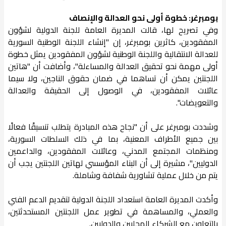
بومبرغر: خطوة أولى نحو العدالة والإنصاف
وفي تصريح لها، قالت المديرة العامة للجنة الدولية لشؤون
المفقودين، كاثرين بومبرغر، إن "إنشاء اللجنة الوطنية السورية
للعدالة الانتقالية واللجنة الوطنية لشؤون المفقودين يمثل خطوة
أولى مهمة نحو تحقيق العدالة والمساءلة"، وأضافت أن "هاتين
اللجنتين يمكن أن تساهما في ضمان حقوق الناجين، ولا سيما
عائلات المفقودين، في الوصول إلى الحقيقة والعدالة
والتعويضات".
وشددت بومبرغر على أن "نجاح هذه المبادرة يتطلب تنسيقًا فعالًا
بين جميع الأطراف المعنية، بما في ذلك السلطات السورية،
ومنظمات المجتمع المدني، وعائلات المفقودين، والداعمين
الدوليين"، مشيرة إلى أن البناء المؤسسي لهاتين اللجنتين يجب أن
يتم من خلال عملية تشاورية شفافة وشاملة.
وأكدت المديرة العامة استعداد اللجنة الدولية لتقديم الدعم الفني
والعملي، والمساهمة في تطوير عمل اللجنتين المستحدثتين،
بالتعاون مع الشركاء المحليين والدوليين.