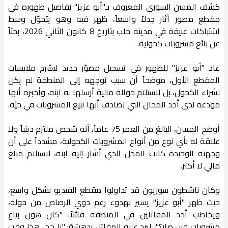
كشف المسن السوري المعروف بـ"أبو عزيز" تفاصيل ظهوره في
مقطع مصور أثار جدلاً واسعاً، ظهر فيه وهو يتجوّل وسط
اشتباكات عنيفة في مدينة حلب بتاريخ 8 كانون الثاني 2026، بحثاً
عن بائع مشروبات كحولية.
عاد "أبو عزيز" للظهور في تسجيل مصوّر جديد ليشرح ملابسات
المقطع الأول، موضحاً أن سبب توجهه إلى المنطقة لم يكن
لشراء الكحول، بل لاستلام حوالة مالية أرسلها له ابنه، وأخبره أنها
مودعة لدى أحد المحال التي تصادف أنها تبيع المشروبات في حيّه.
أوضح المسن، البالغ من العمر 75 عاماً، أنه شخص ملتزم دينياً ولا
علاقة له بأي نوع من أنواع المشروبات الكحولية، مشدداً على أن
وجهته الوحيدة كانت المحل الذي أشار إليه ابنه، لاستلام مبلغ
مالي لا أكثر.
وكان ناشطون سوريون قد تداولوا مقطع الفيديو بشكل واسع،
حيث ظهر "أبو عزيز" يسير بهدوء رغم دوي الرصاص من حوله،
ويخاطب أحد المقاتلين في المنطقة قائلاً: "كان هون بياع
مشروبات وين صار؟"، ليرد عليه المقاتل بدهشة: "يا حج.. هذا وقت