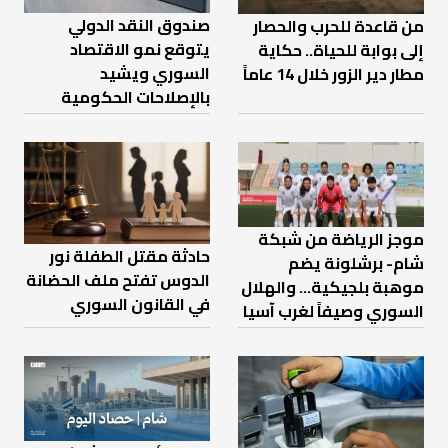
صندوق النقد الدولي
من قاعدة للحرب والحصار
يتوقع نمو الاقتصاد
إلى بوابة للحياة.. حكاية
السوري ويشيد
مطار دير الزور خلال 14 عاماً
بالإصلاحات الحكومية
موجز الرياضة من شبكة
حادثة مقتل الطفلة نور
شام- برشلونة يضم
الدوس تفتح ملف الحضانة
موهبة بلجيكية... والهلال
في القانون السوري
السوري وصيفاً لغرب آسيا