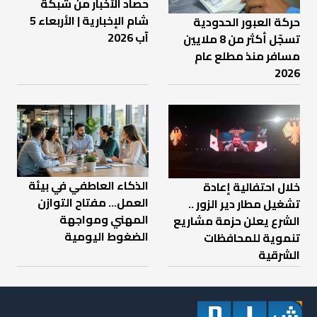
حصاد الأخبار من شبكة
شام الإخبارية | الأربعاء 5
حركة العبور الحدودية
آب 2026
تسجّل أكثر من 8 ملايين
مسافر منذ مطلع عام
2026
الذكاء العاطفي في بيئة
خلال احتفالية إعادة
العمل… مفتاح التوازن
تشغيل مطار دير الزور ..
المهني ومواجهة
الشرع يعلن حزمة مشاريع
الضغوط اليومية
تنموية للمحافظات
الشرقية