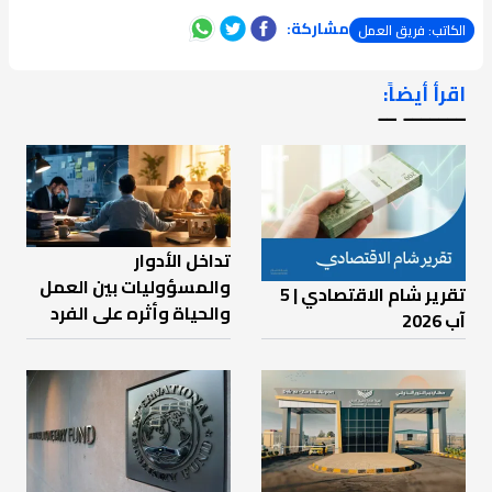
مشاركة:
الكاتب: فريق العمل
اقرأ أيضاً:
ـــــــ ــ
تداخل الأدوار
والمسؤوليات بين العمل
تقرير شام الاقتصادي | 5
والحياة وأثره على الفرد
آب 2026