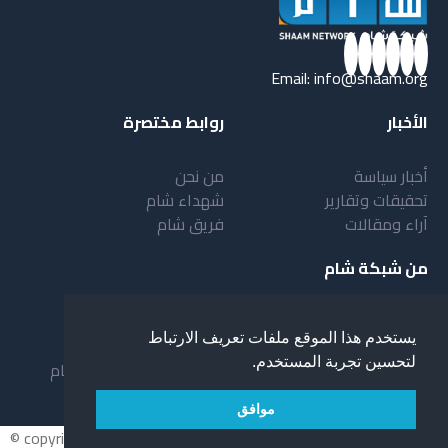
Email:
info@shaam.org
الأخبار
روابط مختصرة
أخبار سياسة
من نحن
تحقيقات وتقارير
شهداء شام
آراء ومقالات
فريق شام
من شبكة شام
أهداف شبكة شام
بنية شبكة شام
يستخدم هذا الموقع ملفات تعريف الارتباط
خدمات شبكة شام
مقدمة عن شبكة شام
لتحسين تجربة المستخدم.
المستفيدون من الشبكة
نظام العمل في شبكة شام
لمحة عن شبكة شبام
موافق
© copyright 2026 All rights reserved.