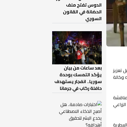
الدوس تفتح ملف
الحضانة في القانون
السوري
بعد ساعات من بيان
ل تعزيز
يؤكد التمسك بوحدة
ه وكالة
سوريا.. انفجار يستهدف
حافلة ركاب في جرمانا
 مناقشة
اج الزراعي
لبيطرية