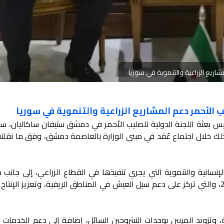
شاريع الزراعية والتنموية في سوريا
ب الأحمر دعم المشاريع الزراعية والتنموية في سوريا
ئيس بعثة اللجنة الدولية للصليب الأحمر في دمشق ستيفان ساكاليان، سب
 وذلك خلال اجتماع عُقد في مبنى الوزارة بالعاصمة دمشق، وفق ما نقلت
لإنسانية والتنموية التي يجري تنفيذها في القطاع الزراعي، إلى جانب
خطط اللجنة الدولية لعامي 2025 و2026، والتي تركز على دعم سبل العيش في المناطق الريفية، وتعزيز الإنت
وتزويد المربين بوحدات النيتروجين السائل، إضافة إلى دعم الخدمات ا