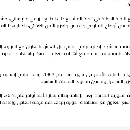
.
ع اللجنة الدولية في تنفيذ المشاريع ذات الطابع الزراعي والإنساني، مشد
ن أوضاع المزارعين والمربين وتعزيز الأمن الغذائي، باعتبار هذا الق
مقبلة ستشهد إطلاق برامج لتقييم سبل العيش بالتعاون مع الوزارة، إل
 الريفية، بما ينسجم مع أهداف التعافي المبكر واستعادة القدرة الإ
وبحسب وكالة "سانا"، تعمل اللجنة الدولية للصليب الأحمر في سوريا منذ عام 1967، وت
ز الاستقرار وتحسين مستوى الخدمات الأساسية.
وتأتي هذه الجهود في ظل توجه ا
ع التعاون مع المنظمات الدولية بهدف دعم مرحلة التعافي وإعادة الب