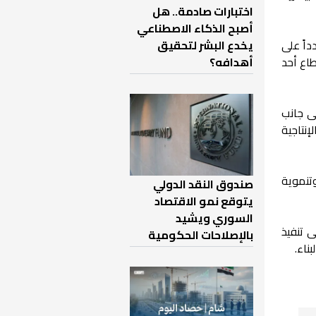
اختبارات صادمة.. هل
أصبح الذكاء الاصطناعي
داً على
يخدع البشر لتحقيق
طاع أحد
أهدافه؟
ى جانب
نتاجية
نفذ برامج إنسانية وتنموية
صندوق النقد الدولي
يتوقع نمو الاقتصاد
السوري ويشيد
لإدارة السورية الجديدة، بعد الإطاحة بنظام بشار الأسد أواخر عام 2024، إلى تنفيذ
بالإصلاحات الحكومية
ناء.