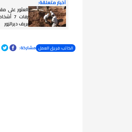
أخبار متعلقة:
العثور على مق
رفات 7 أ
بريف ديرالزور
مشاركة:
الكاتب: فريق العمل