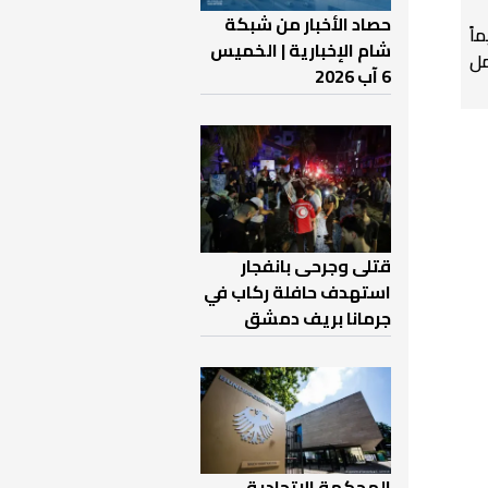
حصاد الأخبار من شبكة
اً
شام الإخبارية | الخميس
ل
6 آب 2026
قتلى وجرحى بانفجار
استهدف حافلة ركاب في
جرمانا بريف دمشق
المحكمة الاتحادية