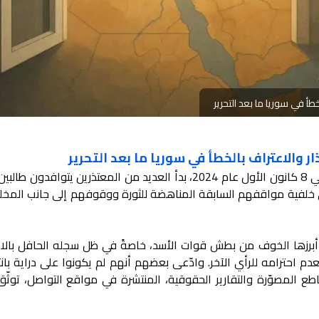
خطأ في سوريا ما بعد التحرير
ذار والاعتراف بالخطأ في سوريا ما بعد التحرير
بعد تحرير سوريا من قبضة النظام البائد في 8 كانون الأول عام 2024، بدأ العديد من المعتذرين يتواف
ى خلفية مواقفهم السابقة المناهضة للثورة ووقوفهم إلى جانب المخلو
 أبرزها الخوف من بطش قوات الأسد، خاصةً في ظل سجله الحافل بالاع
م احترامه للرأي الآخر. وادّعى بعضهم أنهم لم يكونوا على دراية بان
ع المصوّرة والتقارير الحقوقية، المنتشرة في مواقع التواصل، توثّ