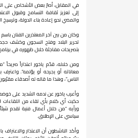
في المقابل، أصرّ بعض الأشخاص على الاس
إلى تعزيز ثقافة التسامح وقبول الاعت
والمضي نحو إعادة بناء الدولة، وترسيخ ال
وكان من بين آخر المعتذرين الفنان باسم 
تحرير البلاد وفتح السجون وكشف حجم ال
بتصريحات مفاجئة خلال ظهوره في برنامج “
ومن خلاله، قدّم ياخور اعتذاراً صريحا
معاناته أو يجرحه أو يؤلمه”. واعترف ب
الناس”، وهذا ما قاله له أصدقاء مقرّبون 
وأعرب ياخور عن ندمه الشديد على خوضه 
حكيت أي كلام بأي لقاء من اللقاءات ال
ورأيه “من خلال أعمال فنية تقدم شيئاً إن
سياسي على الإطلاق.
وأكد الناشطون أن الاعتذار والاعتراف با
يبرّر جرائم ألحقت الأذى بمئات الآلاف 