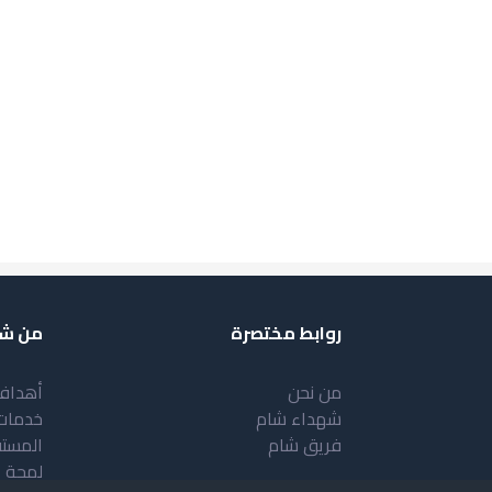
روابط مختصرة
من شب
من نحن
أهداف
شهداء شام
خدمات
فريق شام
المست
لمحة 