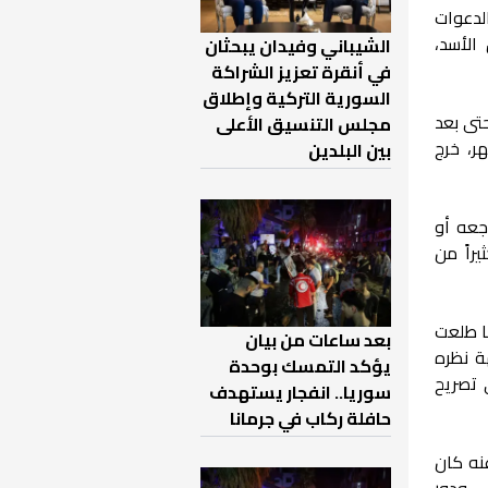
الدعوات
الأسد،
الشيباني وفيدان يبحثان
في أنقرة تعزيز الشراكة
السورية التركية وإطلاق
حتى بعد
مجلس التنسيق الأعلى
ر، خرج
بين البلدين
جعه أو
راً من
ا طلعت
بعد ساعات من بيان
ة نظره
يؤكد التمسك بوحدة
ي تصريح
سوريا.. انفجار يستهدف
حافلة ركاب في جرمانا
عنه كان
في ودور