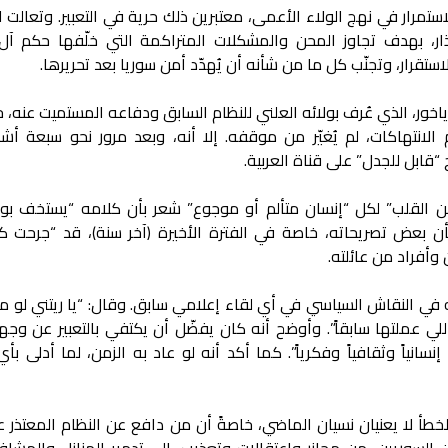
تمرار في نهج الولاء الأعمى، معتبرين ذلك حرية في التعبير. وتعالت 
ذار، بهدف تجاوز المحن والمشكلات المتراكمة التي خلّفها حكم آل 
استقرار، وتجنّب كل ما من شأنه أن يُهدّد أمن سوريا بعد تحريرها.
ياخور، الذي عُرف بولائه العلني للنظام السابق ودفاعه المستميت عنه، 
انتهاكات، لم يُغيّر من موقفه. إلا أنه، وبعد مرور نحو سبعة أشه
قابل للجدل” على قناة العربية.
ً “من القلب” لكل “إنسان متألم أو موجوع” شعر بأن كلامه “يستخف بو
أن بعض تصريحاته، خاصة في الفترة الأخيرة (آخر سنة)، قد “جرحت كثي
وأفراد من عائلته.
في النقاش السياسي في أي لقاء إعلامي سابق. وقال: “يا ريتني لو م
لي عملتها سابقاً”. وأوضح أنه كان يفضّل أن يكتفي بالتعبير عن وجه
سانياً وثقافياً وفكرياً”. كما أكد أنه لو عاد به الزمن، لما أدلى بأ
لخطأ لا يعنيان نسيان الماضي، خاصةً أن من دافع عن النظام المعتذر 
من السوريين، من مجازر واعتقالات وتعذيب، إلى تدمير المنازل والمشا