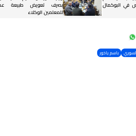
شخاص في البوكمال
بصرف تعويض طبيعة عم
للمعلمين الوكلاء
السوري
باسم ياخور