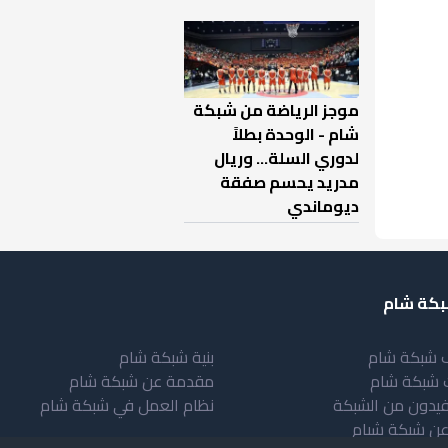
موجز الرياضة من شبكة
شام - الوحدة بطلاً
لدوري السلة... وريال
مدريد يحسم صفقة
ديوماندي
كة شام
 شبكة شام
بنية شبكة شام
 شبكة شام
مقدمة عن شبكة شام
فيدون من الشبكة
نظام العمل في شبكة شام
عن شبكة شبام