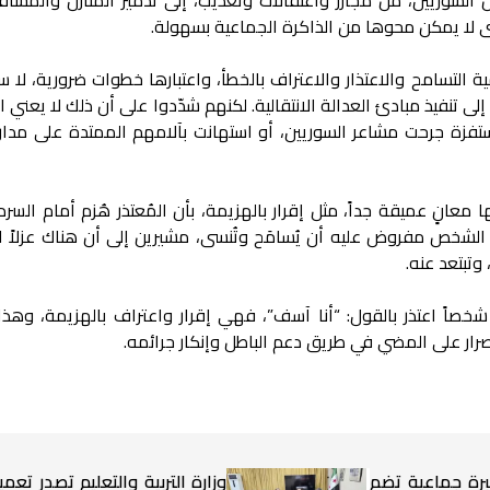
رى لا يمكن محوها من الذاكرة الجماعية بسهولة.
 التسامح والاعتذار والاعتراف بالخطأ، واعتبارها خطوات ضرورية، لا 
 تنفيذ مبادئ العدالة الانتقالية. لكنهم شدّدوا على أن ذلك لا يعني 
فزة جرحت مشاعر السوريين، أو استهانت بآلامهم الممتدة على مدار
 معانٍ عميقة جداً، مثل إقرار بالهزيمة، بأن المُعتذر هُزم أمام السرد
 الشخص مفروض عليه أن يُسامَح وتُنسى، مشيرين إلى أن هناك عزلاً اج
 وتبتعد عنه.
خصاً اعتذر بالقول: “أنا آسف”، فهي إقرار واعتراف بالهزيمة، وهذ
رار على المضي في طريق دعم الباطل وإنكار جرائمه.
برة جماعية تضم
وزارة التربية والتعليم تصدر تعميم