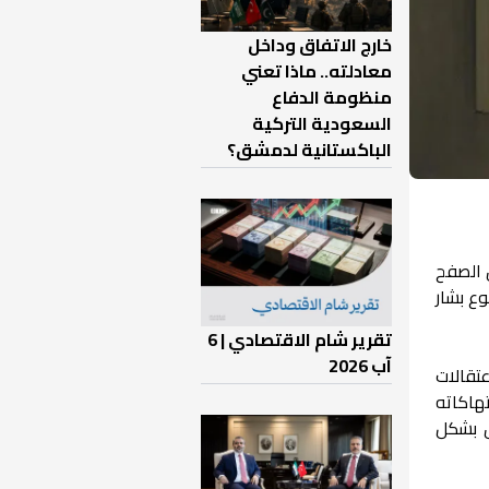
خارج الاتفاق وداخل
معادلته.. ماذا تعني
منظومة الدفاع
السعودية التركية
الباكستانية لدمشق؟
دون طالبين الصفح
ع بشار
تقرير شام الاقتصادي | 6
آب 2026
تقالات
تهاكاته
ق بشكل