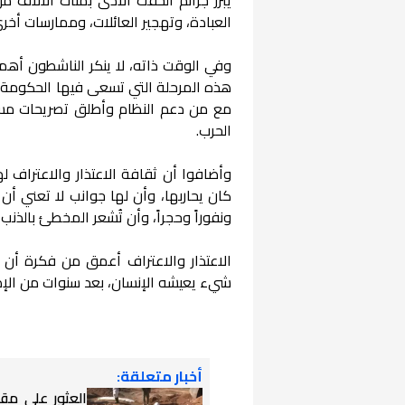
العبادة، وتهجير العائلات، وممارسات أخ
وفي الوقت ذاته، لا ينكر الناشطون أهمية
هذه المرحلة التي تسعى فيها الحكومة إلى
مع من دعم النظام وأطلق تصريحات مست
الحرب.
وأضافوا أن ثقافة الاعتذار والاعتراف لها
كان يحاربها، وأن لها جوانب لا تعني أن
ونفوراً وحجراً، وأن تُشعر المخطئ بالذنب،
الاعتذار والاعتراف أعمق من فكرة أن ش
شيء يعيشه الإنسان، بعد سنوات من الإص
أخبار متعلقة:
العثور على مق