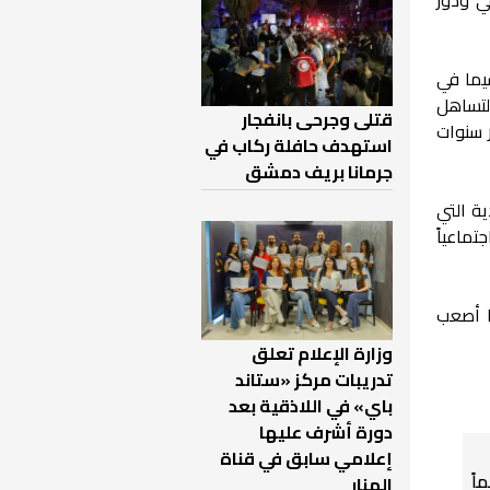
سيما في
التساهل
قتلى وجرحى بانفجار
 سنوات
استهدف حافلة ركاب في
جرمانا بريف دمشق
ية التي
تماعياً
ا أصعب
وزارة الإعلام تعلق
تدريبات مركز «ستاند
باي» في اللاذقية بعد
دورة أشرف عليها
إعلامي سابق في قناة
اً
المنار