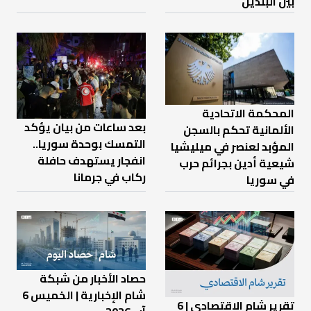
بين البلدين
المحكمة الاتحادية
بعد ساعات من بيان يؤكد
الألمانية تحكم بالسجن
التمسك بوحدة سوريا..
المؤبد لعنصر في ميليشيا
انفجار يستهدف حافلة
شيعية أدين بجرائم حرب
ركاب في جرمانا
في سوريا
حصاد الأخبار من شبكة
شام الإخبارية | الخميس 6
تقرير شام الاقتصادي | 6