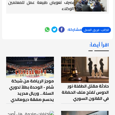
بصرف تعويض طبيعة عمل للمعلمين
الوكلاء
مشاركة:
الكاتب: فريق العمل
اقرأ أيضاً:
ـــــــ ــ
موجز الرياضة من شبكة
حادثة مقتل الطفلة نور
شام - الوحدة بطلاً لدوري
الدوس تفتح ملف الحضانة
السلة... وريال مدريد
في القانون السوري
يحسم صفقة ديوماندي