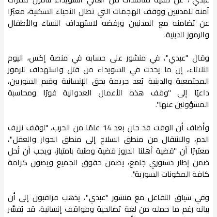
آمنة للمدنيين ووقف الهجمات التي تطال الأحياء السكنية، معبّرًا
عن تضامنه مع المدنيين ورفضه لاستهداف النساء والأطفال
والرموز الدينية.
وقال "عبدي"، في منشور على حسابه في منصة إكس، اليوم
الثلاثاء، إن ما يحدث في السويداء من قتل واستهداف للرموز
المجتمعية والدينية يُعد جريمة بحق الإنسانية وقيم السوريين،
داعيًا إلى "وقف هذه الأعمال العدوانية فورًا ومحاسبة
المسؤولين عنها".
وأضاف أن الوقت قد حان بعد 14 عامًا من الحرب، "لوقف نزيف
الدم، والانتقال من منطق السلاح إلى منطق الحوار والعقل"،
معتبرًا أن "قضية أهلنا الدروز قضية وطنية بامتياز، ويجب أن تُحل
ضمن إطار دستوري جامع، يضمن حقوق الجميع ويصون كرامة
كافة المكونات السورية".
وفي سياق التفاعل مع منشور "عبدي"، يذهب مراقبون إلى أن
بيانه رغم ما حمله من لغة تصالحية ومواقف إنسانية، قد يُفسَّر