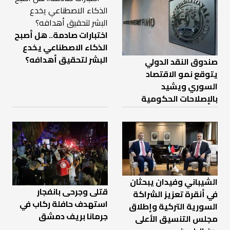
اختبارات صادمة.. هل أصبح
الذكاء الاصطناعي يخدع
البشر لتحقيق أهدافه؟
صندوق النقد الدولي
يتوقع نمو الاقتصاد
السوري ويشيد
بالإصلاحات الحكومية
الشيباني وفيدان يبحثان
قتلى وجرحى بانفجار
في أنقرة تعزيز الشراكة
استهدف حافلة ركاب في
السورية التركية وإطلاق
جرمانا بريف دمشق
مجلس التنسيق الأعلى