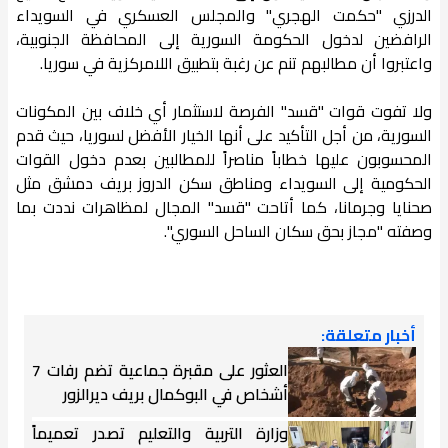
الدرزي "حكمت الهجري" والمجلس العسكري في السويداء
الرافضين لدخول الحكومة السورية إلى المحافظة الجنوبية،
واعتبروا أن مطالبهم تنم عن رغبة بتطبيق اللامركزية في سوريا.
ولا تفوت قوات "قسد" الفرصة لاستثمار أي خلاف بين المكونات
السورية، من أجل التأكيد على أنها الخيار الأفضل لسوريا، حيث قدم
المحسوبون عليها خطاباً مناصراً للمطالبين بعدم دخول القوات
الحكومية إلى السويداء ومناطق سكن الدروز بريف دمشق مثل
صحنايا وجرمانا، كما أتاحت "قسد" المجال لمظاهرات نددت بما
وصفته "مجاز بحق سكان الساحل السوري".
أخبار متعلقة:
العثور على مقبرة جماعية تضم رفات 7
أشخاص في البوكمال بريف ديرالزور
وزارة التربية والتعليم تصدر تعميماً