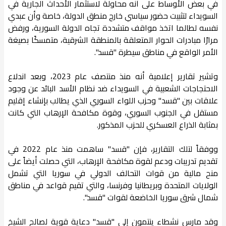
في بعض الأوساط على أنه محاولة لاستثمار الأحداث الجارية في
السويداء لتثبيت حضور سياسي خارج منطق الدولة، خاصة وأن عبدي
نفسه لطالما اتخذ مواقف متشددة تجاه الدولة السورية، ورفض
مرارًا مبادرات الحوار المتعلقة بالمنطقة الشرقية، متمسكًا بصيغة
الأمر الواقع في مناطق سيطرة "قسد".
وتشير تقارير إعلامية أنه منذ منتصف عام 2023، وبعد اندلاع
الاحتجاجات الشعبية في السويداء ضد نظام الأسد البائد عن وجود
علاقات بين "قسد" وحزب اللواء السوري الذي يطالب بإنشاء إقليم
مستقل في الجنوب السوري، وقوة مكافحة الإرهاب التي كانت
بمثابة الذراع العسكري للحزب المذكور.
ووفقاً لتلك التقارير، فإن "قسد" ساهمت منذ عام 2022 في
تقديم تدريبات ودعم لقوة مكافحة الإرهاب، التي حصلت أيضاً على
منح مالية من قوات التحالف الدولي في سوريا التي تشمل
الولايات المتحدة وبريطانيا وفرنسا، والتي تقيم قواعد في مناطق
شمال شرق سوريا الخاضعة لقوات "قسد".
وقد مارس نشطاء ينتمون إلى "قسد" دعاية قوية لصالح الشيخ