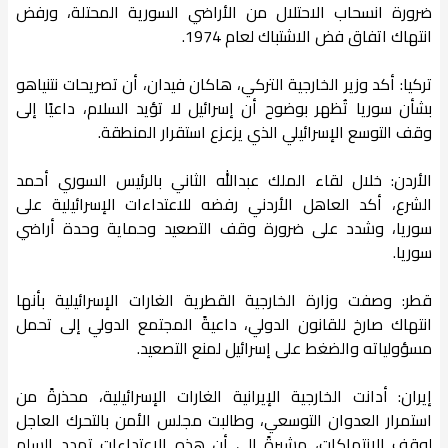
ضرورة انسحاب الاحتلال من الأراضي السورية المحتلة، ورفض
انتهاك اتفاق فض الاشتباك لعام 1974.
تركيا: أكد وزير الخارجية التركي، هاكان فيدان، أن تصريحات نتنياهو
بشأن سوريا تُظهر بوضوح أن إسرائيل لا تؤيد السلام، داعيًا إلى
وقف التوسع الإسرائيلي الذي يزعزع استقرار المنطقة.
الأردن: خلال لقاء الملك عبدالله الثاني بالرئيس السوري أحمد
الشرع، أكد العاهل الأردني رفضه للاعتداءات الإسرائيلية على
سوريا، وشدد على ضرورة وقف التصعيد وحماية وحدة أراضي
سوريا.
قطر: وصفت وزارة الخارجية القطرية الغارات الإسرائيلية بأنها
انتهاك صارخ للقانون الدولي، داعيةً المجتمع الدولي إلى تحمل
مسؤولياته والضغط على إسرائيل لمنع التصعيد.
إيران: أدانت الخارجية الإيرانية الغارات الإسرائيلية، محذرةً من
استمرار العدوان التوسعي، وطالبت مجلس الأمن بالتحرك العاجل
لوقف الانتهاكات، مشيرةً إلى أن هذه الاعتداءات تهدد السلم