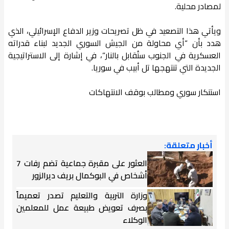
لمصادر محلية.
ويأتي هذا التصعيد في ظل تصريحات وزير الدفاع الإسرائيلي، الذي
هدد بأن “أي محاولة من الجيش السوري الجديد لبناء قدراته
العسكرية في الجنوب ستُقابل بالنار”، في إشارة إلى الاستراتيجية
الجديدة التي تنتهجها تل أبيب في سوريا.
استنكار سوري ومطالب بوقف الانتهاكات
أخبار متعلقة:
العثور على مقبرة جماعية تضم رفات 7
أشخاص في البوكمال بريف ديرالزور
وزارة التربية والتعليم تصدر تعميماً
بصرف تعويض طبيعة عمل للمعلمين
الوكلاء