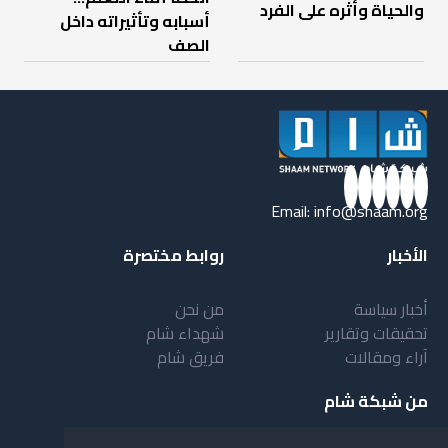
والحياة وأثره على الفرد
أسبابه وتأثيراته داخل
الصف
Email:
info@shaam.org
الأخبار
روابط مختصرة
أخبار سياسة
من نحن
تحقيقات وتقارير
شهداء شام
آراء ومقالات
فريق شام
من شبكة شام