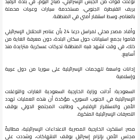
توغلت قوات من الجيش الإسرائيلي، صباح اليوم، في بلدة الرفيد
بريف القنيطرة الجنوبي، مستخدمة سيارات وعربات محملة
بالعناصر، وسط استنفار أمني في المنطقة.
وأفاد مصدر محلي لمراسل درعا 24 بأن عناصر الاحتلال الإسرائيلي
قاموا بجمع استبيانات حول سكان البلدة، دون معرفة الغاية من
ذلك، في وقت تشهد فيه المنطقة تحركات عسكرية متزايدة منذ
أسابيع.
إدانات واسعة للهجمات الإسرائيلية على سوريا من دول عربية
وإسلامية
السعودية: أدانت وزارة الخارجية السعودية الغارات والتوغلات
الإسرائيلية في الجنوب السوري، مؤكدة أن هذه العمليات تهدد
الأمن والاستقرار الإقليمي، وطالبت المجتمع الدولي بوقف
التصرفات الإسرائيلية المتكررة.
مصر: استنكرت الخارجية المصرية الاعتداءات الإسرائيلية، مطالبةً
مجلس الأمن بإلزام إسرائيل بوقف الانتهاكات، وشددت على