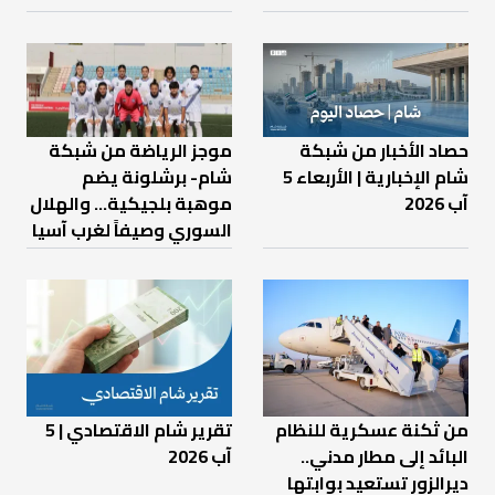
حصاد الأخبار من شبكة
موجز الرياضة من شبكة
شام الإخبارية | الأربعاء 5
شام- برشلونة يضم
آب 2026
موهبة بلجيكية... والهلال
السوري وصيفاً لغرب آسيا
من ثكنة عسكرية للنظام
تقرير شام الاقتصادي | 5
البائد إلى مطار مدني..
آب 2026
ديرالزور تستعيد بوابتها