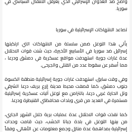
واضح ضد العدوان الإسرائيلي الذي يعرقل الانتقال السياسي في
سوريا.
تصاعد الانتهاكات الإسرائيلية في سوريا
يأتي هذا التوغل ضمن سلسلة من الانتهاكات التي ارتكبتها
إسرائيل ضد سوريا في الأسابيع الأخيرة، حيث شنت قوات الاحتلال
عدة غارات جوية استهدفت مواقع عسكرية في دمشق ودرعا ،
مما أسفر عن سقوط عدد من القتلى والجرحى.
وفي وقت سابق، استهدفت غارات جوية إسرائيلية منطقة الكسوة
جنوب دمشق، كما قصفت محيط مدينة إزرع بريف درعا الشرقي
وتل الحارة غربي درعا، بالتزامن مع توغل آليات عسكرية إسرائيلية
مستمرة في العديد من قرى وبلدات محافظتي القنيطرة ودرعا.
كما نفذت قوات الاحتلال عدة عمليات برية خلال الشهر الجاري،
من بينها التوغل في بلدة جباتا الخشب، حيث قامت وحدات
إسرائيلية بمداهمة عدة منازل وجمع معلومات عن الأهالي، وفقاً