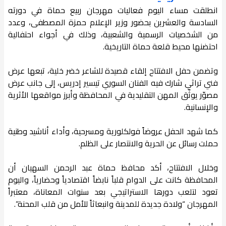
انطلقت مساء اليوم فعاليات مهرجان ربيع حماة في دورته
السادسة والعشرين بحضور وزير الإعلام حمزة المصطفى، وعدد
من الشخصيات الرسمية والشعبية، وذلك في أجواء احتفالية
احتضنها محيط قلعة حماة التاريخية.
وتضمن حفل الافتتاح إلقاء قصيدة للشاعر خضر خلية، تبعها عرض
فني تراثي شارك فيه الفنان السوري تيسير إدريس، إلى جانب عرض
مصوّر يوثّق المهن التقليدية في المحافظة وأبرز مواقعها الأثرية
والإنسانية.
كما شهد الحفل عروضاً فولكلورية ومسرحية، وأداء أناشيد وطنية
حملت رسائل عن الحرية والانتصار على الظلم.
وخلال الافتتاح، أكد محافظ حماة عبد الرحمن السهيان أن
المحافظة كانت على الدوام قلباً نابضاً اقتصادياً وحضارياً، واليوم
تعود لتلعب دورها الاستراتيجي بعد سنوات المعاناة، معتبراً
المهرجان “ولادة جديدة للمدينة وانبعاثاً للأمل من قلب المحنة”.