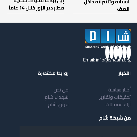
إلى بوابة للحياة.. حكاية
أسبابه وتأثيراته داخل
مطار دير الزور خلال 14 عاماً
الصف
Email:
info@shaam.org
الأخبار
روابط مختصرة
أخبار سياسة
من نحن
تحقيقات وتقارير
شهداء شام
آراء ومقالات
فريق شام
من شبكة شام
أهداف شبكة شام
بنية شبكة شام