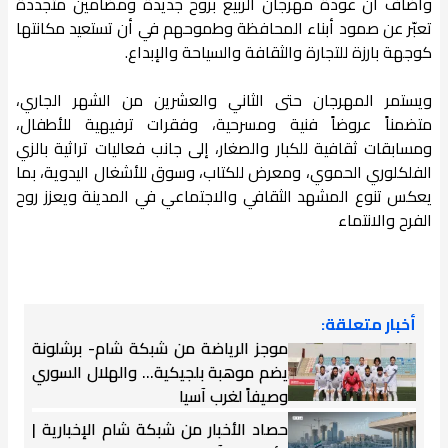
وأضاف أن عودة مهرجان الربيع بروح جديدة ومضامين متجددة
تعبّر عن صمود أبناء المحافظة وطموحهم في أن تستعيد مكانتها
كوجهة بارزة للتجارة والثقافة والسياحة والإبداع.
ويستمر المهرجان حتى الثاني والعشرين من الشهر الجاري،
متضمناً عروضاً فنية ومسرحية، وفقرات ترفيهية للأطفال،
ومسابقات ثقافية للكبار والصغار، إلى جانب فعاليات تراثية بالزي
الفلكلوري الحموي، ومعرض للكتاب، وسوق للأشغال اليدوية، بما
يعكس تنوع المشهد الثقافي والاجتماعي في المدينة ويعزز روح
الفرح والانتماء
أخبار متعلقة:
موجز الرياضة من شبكة شام- برشلونة
يضم موهبة بلجيكية... والهلال السوري
وصيفاً لغرب آسيا
حصاد الأخبار من شبكة شام الإخبارية |