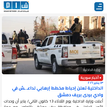
وزارة الداخلية
● أخبار سورية
١٣ يناير ٢٠٢٦
الداخلية تعلن إحباط مخطط إرهابي لداعـ ـش في
وادي بردى بريف دمشق
أعلنت وزارة الداخلية يوم الثلاثاء 13 كانون الثاني/ يناير أن وحدات
الأمن الداخلي في محافظة ريف دمشق، بالتعاون مع جهاز