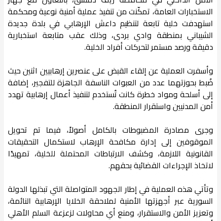
الاستخبارات العامة، تمكّنت من تنفيذ عملية أمنية نوعية ومحكمة
استهدفت خلية تابعة لتنظيم داعش الإرهابي في بلدة جديدة
الشيباني بمنطقة وادي بردى، وذلك عقب متابعة استخبارية
دقيقة ورصد مستمر لتحركات أفراد الخلية.
وأسفرت العملية عن إلقاء القبض على عنصرين إرهابيين اثنين حيث
ضُبط بحوزتهما عدد من العبوات الناسفة الجاهزة للتفجير، إضافة
إلى أسلحة ومواد خطرة كانت تُستخدم لتنفيذ أعمال إرهابية تهدد
أمن المدنيين واستقرار المنطقة.
وجرى مصادرة المضبوطات بالكامل أصولاً، فيما تم تحويل
الموقوفين إلى إدارة مكافحة الإرهاب لاستكمال التحقيقات
القانونية اللازمة، وكشف الارتباطات المحتملة للخلية، تمهيدًا
لاتخاذ الإجراءات القضائية بحقهم.
وتأتي هذه العملية في إطار الجهود المتواصلة التي تبذلها الدولة
السورية عبر أجهزتها الأمنية لملاحقة الخلايا الإرهابية النائمة،
وتعزيز الأمن والاستقرار، ومنع أي محاولات لزعزعة السلم الأهلي