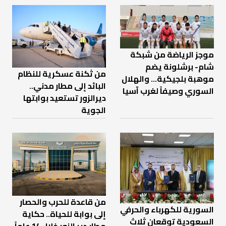
موجز الرياضة من شبكة
شام- برشلونة يضم
من ثكنة عسكرية للنظام
موهبة بلجيكية... والهلال
البائد إلى مطار مدني..
السوري وصيفاً لغرب آسيا
ديرالزور تستعيد بوابتها
الجوية
من قاعدة للحرب والحصار
السورية للكهرباء والحرفي
إلى بوابة للحياة.. حكاية
السعودية توقعان ثلاث