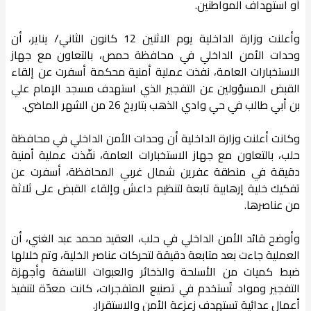
أو استهداف المواطنين.
وأعلنت وزارة الداخلية يوم الاثنين 12 كانون الثاني/ يناير، أن
وحدات الأمن الداخلي في محافظة حمص، بالتعاون مع جهاز
الاستخبارات العامة، نفذت عملية أمنية محكمة أسفرت عن إلقاء
القبض المسؤولين عن التفجير الذي استهدف مسجد الإمام علي
بن أبي طالب في حي وادي الذهب بتاريخ 26 من الشهر الماضي.
وكانت أعلنت وزارة الداخلية أن وحدات الأمن الداخلي في محافظة
حلب، بالتعاون مع جهاز الاستخبارات العامة، نفّذت عملية أمنية
دقيقة في منطقة عفرين شمال غربي المحافظة، أسفرت عن
تفكيك خلية إرهابية تابعة لتنظيم داعش وإلقاء القبض على ثلاثة
من عناصرها.
وأوضح قائد الأمن الداخلي في حلب، العقيد محمد عبد الغني، أن
العملية جاءت بعد متابعة دقيقة لتحركات عناصر الخلية، وتم خلالها
ضبط كميات من الأسلحة والذخائر والعبوات الناسفة وأجهزة
التفجير ومواد تُستخدم في تصنيع المتفجرات، كانت معدّة لتنفيذ
أعمال عدائية تستهدف زعزعة الأمن والاستقرار.