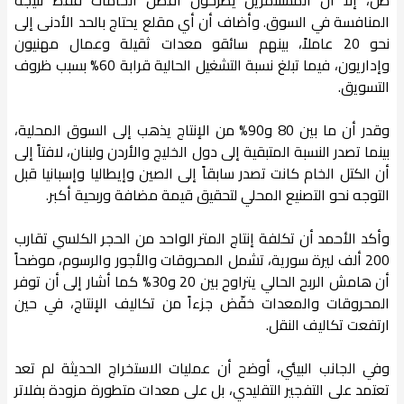
المنافسة في السوق. وأضاف أن أي مقلع يحتاج بالحد الأدنى إلى
نحو 20 عاملاً، بينهم سائقو معدات ثقيلة وعمال مهنيون
وإداريون، فيما تبلغ نسبة التشغيل الحالية قرابة 60% بسبب ظروف
التسويق.
وقدر أن ما بين 80 و90% من الإنتاج يذهب إلى السوق المحلية،
بينما تصدر النسبة المتبقية إلى دول الخليج والأردن ولبنان، لافتاً إلى
أن الكتل الخام كانت تصدر سابقاً إلى الصين وإيطاليا وإسبانيا قبل
التوجه نحو التصنيع المحلي لتحقيق قيمة مضافة وربحية أكبر.
وأكد الأحمد أن تكلفة إنتاج المتر الواحد من الحجر الكلسي تقارب
200 ألف ليرة سورية، تشمل المحروقات والأجور والرسوم، موضحاً
أن هامش الربح الحالي يتراوح بين 20 و30% كما أشار إلى أن توفر
المحروقات والمعدات خفّض جزءاً من تكاليف الإنتاج، في حين
ارتفعت تكاليف النقل.
وفي الجانب البيئي، أوضح أن عمليات الاستخراج الحديثة لم تعد
تعتمد على التفجير التقليدي، بل على معدات متطورة مزودة بفلاتر