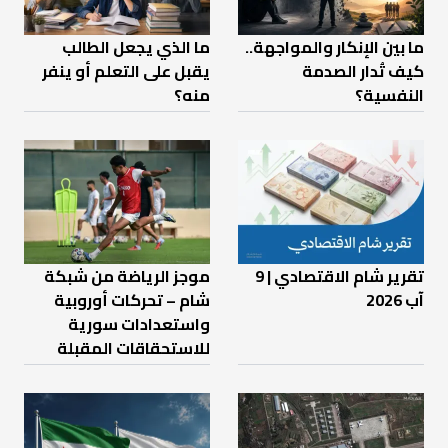
ما بين الإنكار والمواجهة..
ما الذي يجعل الطالب
كيف تُدار الصدمة
يقبل على التعلم أو ينفر
النفسية؟
منه؟
تقرير شام الاقتصادي | 9
موجز الرياضة من شبكة
آب 2026
شام – تحركات أوروبية
واستعدادات سورية
للاستحقاقات المقبلة