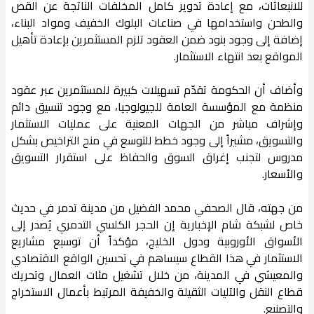
للانبعاثات، مع إعادة تدوير كامل المخلفات الناتجة عن القص
والطحن واستخدامها في صناعات البلوك الخفيف ومواد البناء،
إضافة إلى وجود بنود ضمن العقود تلزم المستثمرين بإعادة تأهيل
المواقع بعد انتهاء الاستثمار.
وأضاف أن الحكومة تقدّم تسهيلات كبيرة للمستثمرين عبر عقود
منظمة مع المؤسسة العامة للجيولوجيا، مع وجود تنسيق دائم
وإشراف مباشر من الجهات المعنية على عمليات الاستثمار
والتسويق، مشيراً إلى وجود خطط للتوسع في منح التراخيص بشكل
مدروس لتجنب إغراق السوق والحفاظ على استقرار التسويق
والأسعار.
من جهته، قال الصحفي محمد الفضيل من مدينة تدمر في حديث
خاص لشبكة شام الإخبارية إن الحجر الكلسي التدمري يُصدر إلى
الأسواق الأوروبية ودول الخليج، مؤكداً أن توسيع مشاريع
الاستثمار في هذا القطاع سيساهم في تحسين الواقع الاقتصادي
والمعيشي في المدينة، من خلال تشغيل مئات العمال وتحريك
قطاع النقل والآليات الثقيلة والخفيفة المرتبط بأعمال الاستخراج
والتصنيع.