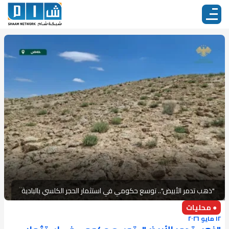
"ذهب تدمر الأبيض".. توسع حكومي في استثمار الحجر الكلسي بالبادية
● محليات
١٢ مايو ٢٠٢٦