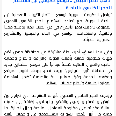
"ذهب تدمر الأبيض".. توسع حكومي في استثمار
الحجر الكلسي بالبادية
تواصل الحكومة السورية توسيع استثمار الثروات المعدنية في
البادية السورية، مع تصاعد الاهتمام بالحجر الكلسي التدمري
المعروف بـ"ذهب تدمر الأبيض"، في ظل الطلب المتزايد عليه محلياً
وخارجياً، واستخدامه الواسع في البناء والديكور والمشاريع
العمرانية الحديثة.
وفي هذا السياق، أجرت لجنة مشتركة في محافظة حمص تضم
جهات حكومية معنية بأملاك الدولة والزراعة والحراج وحماية
البادية والموارد المائية كشفاً ميدانياً على موقع استثماري جديد
في منطقة “أبو الفوارس” بريف تدمر، بهدف تقييم الموقع
ووضعه بالخدمة وفق معايير بيئية وتنظيمية تضمن استدامة
الموارد الطبيعية وتنظيم عمليات الاستثمار.
ويُعرف الحجر الكلسي التدمري بألوانه المتنوعة التي تتراوح بين
الأبيض والأصفر والزهري والفضي والرمادي، إضافة إلى صلابته
العالية وقدرته على مقاومة العوامل المناخية وعزل الحرارة، ما
جعله من أبرز الأحجار السورية المستخدمة في واجهات الأبنية