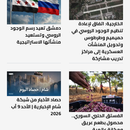
الخارجية: اتفاق لإعادة
دمشق تعيد رسم الوجود
تنظيم الوجود الروسي في
الروسي وتستعيد
حميميم وطرطوس
منشآتها الاستراتيجية
وتحويل المنشآت
العسكرية إلى مراكز
تدريب مشتركة
حصاد الأخبار من شبكة
شام الإخبارية | الأحد 9 آب
2026
الفستق الحلبي السوري..
محصول بطعم عريق
ومكانة عالمية