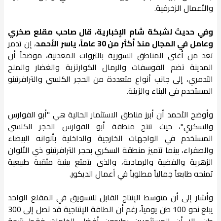
والأعمال الزخرفية.
وفي حديث لشبكة شام الإخبارية، قال صاحب مقلع صخري
وعامل في المجال منذ أكثر من 30 عاماً، ياسر الأحمد
، إن تدمر
تعد من أغنى المناطق السورية بالثروات المعدنية، موضحاً أن
المدينة تضم الفوسفات والرمال الكوارتزية والغضار والملح
التدمري، إلى جانب أنواع متعددة من الحجر الكلسي والترافرتينو
المستخدم في البناء والزينة.
وأوضح الأحمد أن أبرز مناطق الاستثمار الحالية هي "أبو الفوارس
والسكري"، حيث تنتج منطقة أبو الفوارس الحجر الكلسي
المستخدم في الواجهات الخارجية والداخلية بألوانه البيضاء
والصفراء، بينما تتميز منطقة السكري بحجر الترافرتينو ذي الألوان
الزهرية والفضية والرمادية، والذي يتمتع ببنية مثقبة طبيعية
تمنحه طابعاً جمالياً مطلوباً في أعمال الديكور.
وأشار إلى أن متوسط الإنتاج القابل للتسويق في المقلع الواحد
يبلغ نحو 100 طن يومياً، رغم أن الطاقة الإنتاجية قد تصل إلى 300
طن، إلا أن المستثمرين يطرحون أفضل الخامات فقط نتيجة