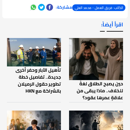
مشاركة:
الكاتب: فريق العمل - محمد العلي
اقرأ أيضاً:
ـــــــ ــ
تأهيل الآبار وحفر أخرى
جديدة.. تفاصيل خطة
حين يصبح الطلاق لغةً
تطوير حقول الرميلان
للخلاف.. ماذا يبقى من
بالشراكة مع HKN
علاقةٍ عمرها عقود؟