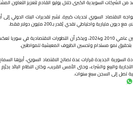
د من الشركات السويدية الكبرى خلال يوليو القادم لتعزيز التعاون المشت
واجه الاقتصاد السوري تحديات كبيرة. تشير تقديرات البنك الدولي إلى 
كما يُقدّر انكماش الاقتصاد بنسبة 83% بين عامي 2010 و2024، ويذكر أن التطورات الاقتصادية في سو
 بتحقيق نمو مستدام وتحسين الظروف المعيشية للمواطنين.
دة السورية الجديدة قرارات عدة لصالح الاقتصاد السوري، أبرزها السماح
التجارية والبيع والشراء، وحتى الأمس القريب، وكان النظام البائد يجرّم 
ية تصل إلى السجن سبع سنوات.