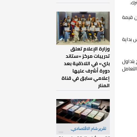
رك.
أن قيمة
ريا تعكس بداية
وزارة الإعلام تعلق
تدريبات مركز «ستاند
 بتداول
باي» في اللاذقية بعد
التعامل
دورة أشرف عليها
إعلامي سابق في قناة
المنار