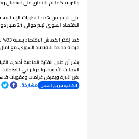
والتربية. كما تم الاتفاق على استقبال وف
على الرغم من هذه التطورات الإيجابية، ي
الاقتصاد السوري تبلغ حوالي 21 مليار دولار، مع ديون مليارية واحتياطي نقدي يُقدر بـ200 مليون دولار فقط.
مرحلة جديدة للاقتصاد السوري، مع آمال
يشار أن خلال الفترة الماضية أصدرت القيا
العملات الأجنبية، والدولار في التعاملات 
بغير الليرة ويفرض غرامات وعقوبات قاس
مشاركة:
الكاتب: فريق العمل