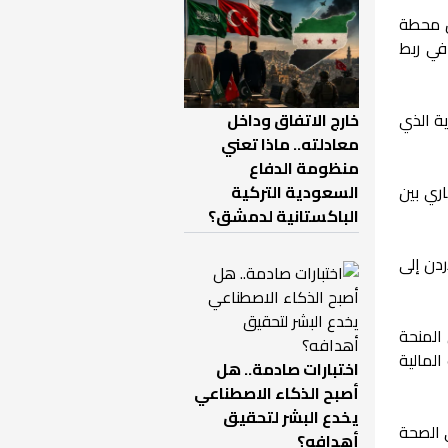
ين محطة
سيسهم في ربط
ية الذي
خارج الاتفاق وداخل
معادلته.. ماذا تعني
منظومة الدفاع
اري بين
السعودية التركية
الباكستانية لدمشق؟
ردن إلى
المنحة
ت المالية
اختبارات صادمة.. هل
أصبح الذكاء الاصطناعي
يخدع البشر لتحقيق
 الصحة
أهدافه؟