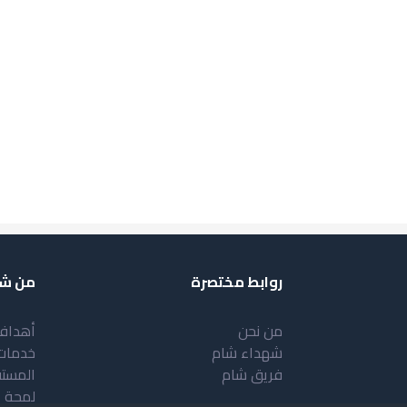
روابط مختصرة
من شب
من نحن
أهداف
شهداء شام
خدمات
فريق شام
المست
لمحة 