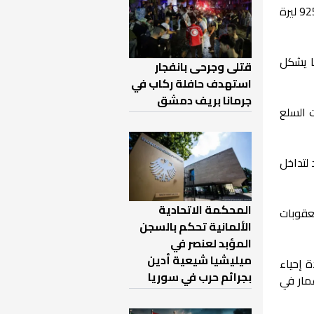
ورغم أن الليرة السورية شهدت تحسناً ملحوظاً مقابل الدولار في السوق الموازية، حيث وصل سعر الصرف إلى 9250 ليرة
ا يشكل
قتلى وجرحى بانفجار
استهدف حافلة ركاب في
جرمانا بريف دمشق
ت السلع
لتداخل
المحكمة الاتحادية
لعقوبات
الألمانية تحكم بالسجن
المؤبد لعنصر في
ميليشيا شيعية أدين
 إحياء
بجرائم حرب في سوريا
مار في