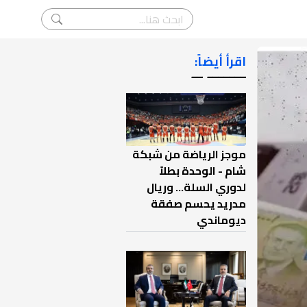
اقرأ أيضاً:
ـــــــ ــ
موجز الرياضة من شبكة
شام - الوحدة بطلاً
لدوري السلة... وريال
مدريد يحسم صفقة
ديوماندي