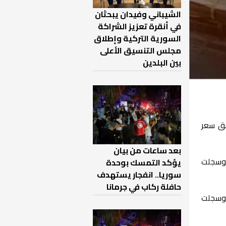
الشيباني وفيدان يبحثان
في أنقرة تعزيز الشراكة
السورية التركية وإطلاق
مجلس التنسيق الأعلى
بين البلدين
شق سعر
بعد ساعات من بيان
لار الأمريكي، سعر 9300 للشراء، و 9400 للمبيع، وسجلت
يؤكد التمسك بوحدة
سوريا.. انفجار يستهدف
حافلة ركاب في جرمانا
ولار الأمريكي، سعر 9300 للشراء، و 9400 للمبيع، وسجلت