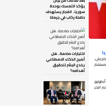
بعد ساعات من بيان
يؤكد التمسك بوحدة
سوريا.. انفجار يستهدف
حافلة ركاب في جرمانا
ا
اختبارات صادمة.. هل
وتيريش،
أصبح الذكاء الاصطناعي
مستشار
يخدع البشر لتحقيق
أهدافه؟
أنطونيو
ر البحر