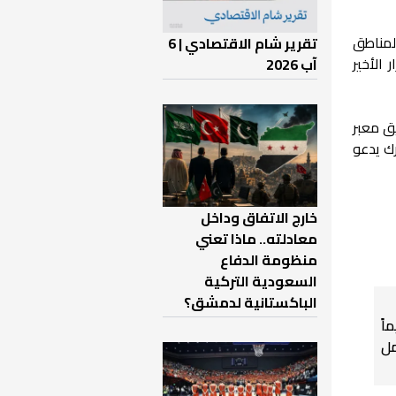
، إلى المناطق
تقرير شام الاقتصادي | 6
الأخير
آب 2026
طريق معبر
مشترك يدعو
خارج الاتفاق وداخل
معادلته.. ماذا تعني
منظومة الدفاع
السعودية التركية
الباكستانية لدمشق؟
اً
ل