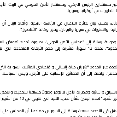
ير مستشاري الرئيس التركي، ومستشار الأمن القومي في البيت الأب
التطورات في أوكرانيا وسوريا.
ء، بحسب بيان لدائرة الاتصال في الرئاسة التركية، وأفاد البيان أن 
انية، والتطورات في سوريا واليونان، وفق وكالة "الأناضول".
ثية سورية ودولية، رسالة إلى "مجلس الأمن الدولي"، بضرورة تجديد تفويض آل
المساعدات الإنسانية إلى سوريا "عبر الحدود"، لمدة 12 شهراً، مشيرة إلى حجم الأزمات المتعددة 
حدة عبر الحدود "شريان حياة إنساني واقتصادي للعائلات السورية التي
لمدمر"، ولفتت إلى أن الحقائق الإنسانية على الأرض، وليس السياسة، 
لسياق والثنائية وقصيرة الأجل لا توفر وصولاً مستقراً للتخطيط والتمو
لعدم اليقين بشأن تجديد الآلية التي تنتهي في 10 من الشهر المقبل.
شل في التجديد سيبعث رسالة إلى السوريين مفادها أن المجلس على ا
ائر في الأرواح تحت إشرافه.