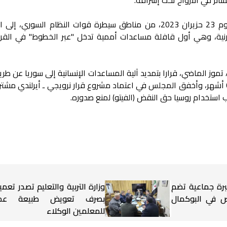
وكانت دخلت قافلة مساعدات أممية يوم 23 حزيران 2023، من مناطق سيطرة قوات النظام السوري
رنية، وهي أول قافلة مساعدات أممية تدخل "عبر الخطوط" في القرار 
د مجلس الأمن، في 12 يوليو/ تموز الماضي، قرارا بتمديد آلية المساعدات الإنسانية إلى سوريا عن 
باب الهوى على الحدود مع تركيا، لمدة 6 أشهر، وأخفق المجلس في اعتماد مشروع قرار نرويجي ـ أيرلندي 
استخدام روسيا حق النقض (الفيتو) لمنع صدوره.
برة جماعية تضم
وزارة التربية والتعليم تصدر تعميم
شخاص في البوكمال
بصرف تعويض طبيعة عم
للمعلمين الوكلاء