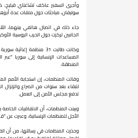
وأجرى السفير عاكف تشاغتاي قيليج، كب
سوليفان، مباحثات حول ملفات عدة أبرزها 
جاء ذلك في اتصال هاتفي بينهما، الثلاثا
الجانبين تركزت حول الحرب الروسية الأوكر
وكانت طالبت 31 منظمة إغا
المنطقة.
وقالت المنظمات، إن استجابة الأمم المت
للبقاء بعد سنوات من الصراع والزلزال ا
تدفع مجلس الأمن إلى العمل.
وبينت المنظمات، أن الاتفاقيات الخاصة با
الأجل للمنظمات الإنسانية، وعبرت عن "قلق شديد" 
وحذرت المنظمات في رسالتها، من أن الف
لقبول معاناة إضافية يمكن تفاديها، وخس