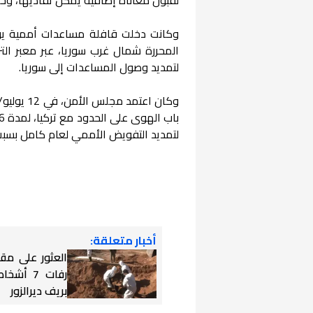
المحررة شمال غرب سوريا، عبر معبر الت
لتمديد وصول المساعدات إلى سوريا.
وكان اعتم
لتمديد التفويض الأممي لعام كامل بسبب 
أخبار متعلقة:
العثور على مق
رفات 7 أ
بريف ديرالزور