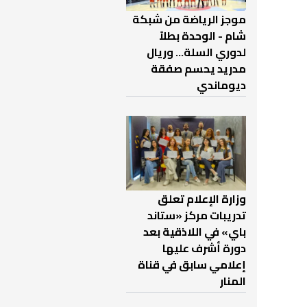
موجز الرياضة من شبكة
شام - الوحدة بطلاً
لدوري السلة... وريال
مدريد يحسم صفقة
ديوماندي
وزارة الإعلام تعلق
تدريبات مركز «ستاند
باي» في اللاذقية بعد
دورة أشرف عليها
إعلامي سابق في قناة
المنار