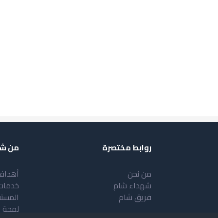
روابط مختصرة
من شب
من نحن
أهداف
شهداء شام
خدمات
فريق شام
المست
لمحة 