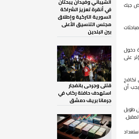
الشيباني وفيدان يبحثان
يض جيك
في أنقرة تعزيز الشراكة
السورية التركية وإطلاق
مجلس التنسيق الأعلى
مباحثات
بين البلدين
ية دخول
التي تؤثر على
 تكافح
قتلى وجرحى بانفجار
يجب أن
استهدف حافلة ركاب في
جرمانا بريف دمشق
يل طويل
ستعداد