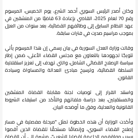
وكان أصدر الرئيس السوري أحمد الشرع، يوم الخميس، المرسوم
رقم 70 لعام 2025، القاضي بإعادة 63 قاضيًا من المنشقين في
عهد النظام السابق إلى وظائفهم القضائية، بعد سنوات من العزل
بموجب مراسيم صدرت في فترات سابقة.
وقالت وزارة العدل السورية في بيان رسمي إن هذا المرسوم يأتي
تتويجًا لجهودها بالتعاون مع مجلس القضاء الأعلى، ضمن إطار
سياسة الإصلاح القضائي الشامل، والتي تهدف إلى تعزيز استقلالية
السلطة القضائية، وترسيخ مبادئ العدالة والمساواة وسيادة
القانون.
واستند القرار إلى توصيات لجنة مقابلة القضاة المنشقين
والمستقيلين، بعد دراسة ملفاتهم والتأكد من استيفاء الشروط
القانونية والعدلية، وفق ما أوضحه البيان.
وأكدت الوزارة أن هذه الخطوة تمثل "مرحلة مفصلية في مسار
إصلاح القضاء السوري، وإنصافًا مستحقًا للقضاة الذين أقصوا
بسبب مواقفهم الداعمة لقضايا الشعب"، مشيرة إلى أن القضاة