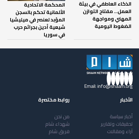
الذكاء العاطفي في بيئة
المحكمة الاتحادية
العمل… مفتاح التوازن
الألمانية تحكم بالسجن
المهني ومواجهة
المؤبد لعنصر في ميليشيا
الضغوط اليومية
شيعية أدين بجرائم حرب
في سوريا
Email:
info@shaam.org
الأخبار
روابط مختصرة
أخبار سياسة
من نحن
تحقيقات وتقارير
شهداء شام
آراء ومقالات
فريق شام