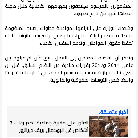
المشمولين بالمرسوم سيلتحقون بمهامهم القضائية خلال مهلة
أقصاها شهر من تاريخ صدوره.
وشددت الوزارة على التزامها بمواصلة خطوات إصلاح المنظومة
القضائية وتطوير آليات عملها، بما يضمن توفير بيئة قانونية عادلة
تحفظ حقوق المواطنين وتدعم استقلال القضاء.
ويُذكر أن القضاة المعادين إلى العمل سبق وأن تم عزلهم بين
عامي 2011 و2017 بقرارات صادرة عن النظام السابق، قبل أن
تُلغى تلك القرارات بموجب المرسوم الجديد، في خطوة لاقت ترحيبًا
واسعًا ضمن الأوساط الحقوقية والقانونية.
أخبار متعلقة:
العثور على مقبرة جماعية تضم رفات 7
أشخاص في البوكمال بريف ديرالزور