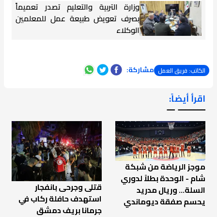
وزارة التربية والتعليم تصدر تعميماً
بصرف تعويض طبيعة عمل للمعلمين
الوكلاء
مشاركة:
الكاتب: فريق العمل
اقرأ أيضاً:
ـــــــ ــ
موجز الرياضة من شبكة
شام - الوحدة بطلاً لدوري
قتلى وجرحى بانفجار
السلة... وريال مدريد
استهدف حافلة ركاب في
يحسم صفقة ديوماندي
جرمانا بريف دمشق