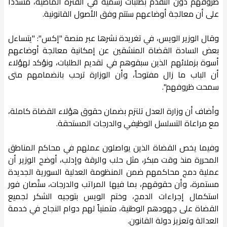
ظروفهم دون التقدّم بطلبات رسمية في الفترة الماضية، مشدداً
على أن معالجة أوضاعهم ستتم وفق الأصول القانونية.
وقال الوزير الويس، في تغريدة نشرها عبر منصة "إكس": "يتساءل
بعض السادة القضاة المنشقين عن إمكانية معالجة أوضاعهم
أسوة بزملائهم الذين سبقوهم في تقديم الطلبات، ونؤكد لهؤلاء
أن الباب ما زال مفتوحاً، وأن الوزارة ترحب بانضمامهم متى
سمحت ظروفهم".
وأضاف أن وزارة العدل تلتزم بضمان حقوق هؤلاء القضاة كاملة،
مع مراعاة التسلسل الوظيفي والدرجات المستحقة.
وفيما يخص القضاة الذين يواصلون عملهم في محاكم المناطق
المحررة منذ وقت مبكر، مثل حلب والرقة وإدلب، أوضح الوزير أن
عملية دمج محاكمهم ضمن المنظومة العدلية السورية الجديدة
مستمرة، وأن حقوقهم، بما فيها المراتب والدرجات، ستُصان فور
استكمال إجراءات الدمج، وختم الويس بتوجيه الشكر لجميع
القضاة على جهودهم الوطنية، متمنياً لهم دوام النجاح في خدمة
العدالة وتعزيز دولة القانون.