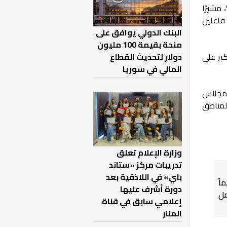
 مشيرًا
 فاعلين
البنك الدولي يوافق على
منحة بقيمة 100 مليون
دولار لتحديث القطاع
كبر على
المالي في سوريا
لمجالس
لمناطق
وزارة الإعلام تعلق
تدريبات مركز «ستاند
باي» في اللاذقية بعد
اً
دورة أشرف عليها
ل
إعلامي سابق في قناة
المنار