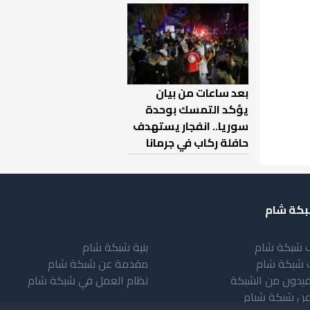
بعد ساعات من بيان
يؤكد التمسك بوحدة
سوريا.. انفجار يستهدف
حافلة ركاب في جرمانا
كة شام
 شبكة شام
بنية شبكة شام
 شبكة شام
مقدمة عن شبكة شام
فيدون من الشبكة
نظام العمل في شبكة شام
عن شبكة شبام