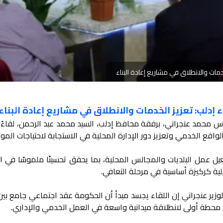
خدمات والانطلاق في مشاريع إعادة البناء
ء إدلب: تعزيز الخدمات والانطلاق في مشاريع إعادة البناء
هندس محمد عنجراني، برفقة محافظ إدلب، السيد محمد عبد الرحمن، لقاءً
قع الخدمي وتعزيز دور الإدارة المحلية في الاستجابة لاحتياجات الموا
فعيل عمل البلديات والمجالس المحلية، بما يحقق تحسينًا ملموسًا في 
ية كركيزة أساسية في مرحلة التعافي.
زير عنجراني إن اللقاء يجسد مبدأ أن الحكومة عقد اجتماعي جامع بين 
محطة أولى لانطلاقة ميدانية واسعة في العمل الخدمي والإداري.