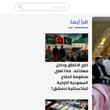
اقرأ أيضاً:
ـــــــ ــ
خارج الاتفاق وداخل
معادلته.. ماذا تعني
منظومة الدفاع
السعودية التركية
الباكستانية لدمشق؟