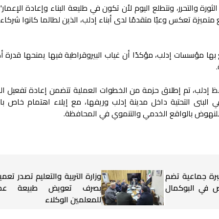
رة والتحرر، ونتطلع اليوم لأن تكون في طليعة البناء وإعادة الإعمار"،
متميزة تعكس وعيًا متقدمًا لدى أبناء إدلب، الذين لطالما كانوا شركاء
تع بها مؤسسات إدلب، مؤكدًا أن غياب البيروقراطية فيها يمنحها قدرة أ
فظ إدلب، تم إطلاق حزمة من الخطوات العملية تتضمن إعادة تفعيل ا
في البنى التحتية داخل مدينة إدلب وريفها، مع إيلاء اهتمام خاص با
لنهوض بالواقع الخدمي والتنموي في المحافظة.
برة جماعية تضم
وزارة التربية والتعليم تصدر تعميم
شخاص في البوكمال
بصرف تعويض طبيعة عم
للمعلمين الوكلاء