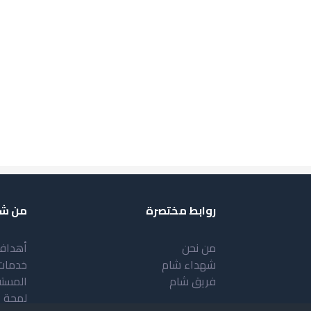
روابط مختصرة
من شب
من نحن
أهداف
شهداء شام
خدمات
فريق شام
المست
لمحة 