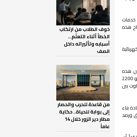
 خدمات
اح هذه
خوف الطلاب من ارتكاب
الخطأ أثناء التعلّم…
أسبابه وتأثيراته داخل
ربائية
الصف
أن هذه
الخطوة تأتي في إطار الجهود الرامية لتحسين الواقع الكهربائي، موضحاً أن القدرة التوليدية المتاحة حالياً تبلغ نحو 2200
الفعلي، مع تفاوت بين
من قاعدة للحرب والحصار
دة بناء
إلى بوابة للحياة.. حكاية
قاط الاختناق ورصد
مطار دير الزور خلال 14
عاماً
داً أن