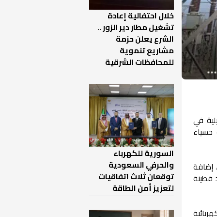
خلال احتفالية إعادة
تشغيل مطار دير الزور ..
الشرع يعلن حزمة
مشاريع تنموية
للمحافظات الشرقية
التشغيلية في
حسياء
السورية للكهرباء
والحرفي السعودية
 إضافة
توقعان ثلاث اتفاقيات
 العامة لتوليد قطينة
لتعزيز أمن الطاقة
ربائية