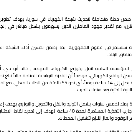
 ضمن خطة متكاملة لتحديث شبكة الكهرباء في سوريا، بهدف تطوير
اطنين، مع تقدير جهود العاملين الذين يسهمون بشكل مباشر في إنج
رية ستستمر في عموم الجمهورية، بما يضمن تحسين أداء الشبكة الكه
اطق البلاد.
للمؤسسة العامة لنقل وتوزيع الكهرباء، المهندس خالد أبو دي، 
ميغاواط، ما يكفي لتأمين متوسط تغذية يصل إلى 14 ساعة يومياً، أي نحو 55 بالمئة من الطلب 
ية التحتية بعد سنوات الحرب.
 يمتد لخمس سنوات يشمل التوليد والنقل والتحويل والتوزيع، بهدف إعا
منظومة كهربائية متكاملة، مؤكداً أن تجارب التغذية المستمرة لمدة 48 ساعة تهدف إلى تحديد ن
 الوقود والغاز اللازم لتشغيل المحطات.
وير الطاقات المتجددة، وإنجاز مشاريع توليد صغيرة ومتوسطة، مؤك