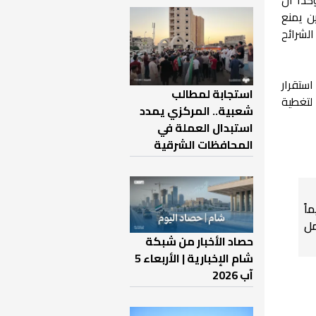
ب التخزين يمنع
لشرائح
ستقرار
استجابة لمطالب
 لتغطية
شعبية.. المركزي يمدد
استبدال العملة في
المحافظات الشرقية
اً
ل
حصاد الأخبار من شبكة
شام الإخبارية | الأربعاء 5
آب 2026