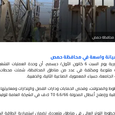
في محافظة حمص
 صيانة واسعة في محافظة حمص
أعلنت وزارة الطاقة في الحكومة السورية يوم السبت 6 كانون الأول/ ديسمبر، أن وحدة العمليات 
ة متنوعة ومكثفة في عدد من مناطق المحافظة، شملت محطات 
امعة، حسياء المعمورة، الصناعية الثانية، والذهبية.
طوط والمحولات، وفحص الحمايات ودارات الفصل والإنذارات ومعايرتها،
إلى غسيل محطة مناجم الفوسفات الشرقية وإصلاح أعطال المحولة T0 6.6/66 ك.ف في الشركة
وط التوتر العالي في مناطق متعددة، لضمان استمرارية الطاقة الكه