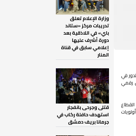
وزارة الإعلام تعلق
تدريبات مركز «ستاند
باي» في اللاذقية بعد
دورة أشرف عليها
إعلامي سابق في قناة
المنار
دور في
ل رقمي
القطاع
قتلى وجرحى بانفجار
ولويات
استهدف حافلة ركاب في
جرمانا بريف دمشق