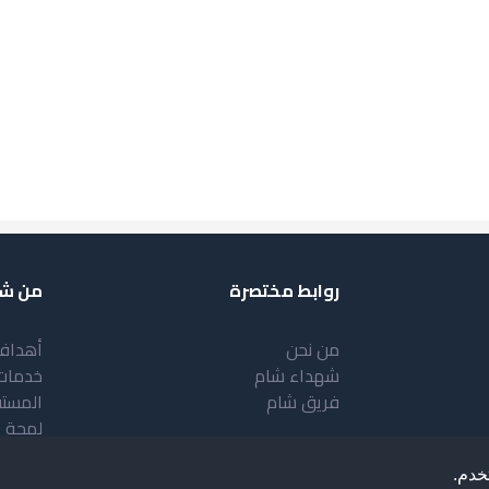
روابط مختصرة
من شب
من نحن
أهداف
شهداء شام
خدمات
فريق شام
المست
لمحة 
خدم.