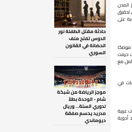
 المدن
 تحقيق
ية على
حادثة مقتل الطفلة نور
الدوس تفتح ملف
الحضانة في القانون
 موضحًا
السوري
ات حرمت
عامل مع
فات في
موجز الرياضة من شبكة
شام - الوحدة بطلاً
لدوري السلة... وريال
ت عربية
مدريد يحسم صفقة
 أدوية
ديوماندي