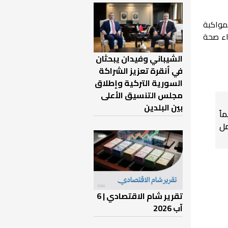
مواكبة
اء صحة
الشيباني وفيدان يبحثان
في أنقرة تعزيز الشراكة
السورية التركية وإطلاق
مجلس التنسيق الأعلى
بين البلدين
اً
ل
تقرير شام الاقتصادي | 6
آب 2026