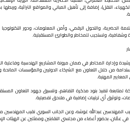
لكهرباء، النقل)، إضافة إلى تأهيل المباني والمواقع التراثية، وربطها 
ة.
امة الحضرية، والتحول الرقمي، وأمن المعلومات، ودور التكنولوجيا ف
ءة وشفافية، وتستجيب للمخاطر والطوارئ المستقبلية.
ر
شيدة وإدارة المخاطر في ضمان مرونة المشاريع الهندسية وفاعلية الا
مستدامة من خلال التعاون مع الشركاء الدوليين والمؤسسات المانحة و
لمعايير المهنية.
 لمتابعة تنفيذ بنود مذكرة التفاهم، وتنسيق جهود التعاون المستقبل
لومات، وتوثيق أي ترتيبات إضافية في ملاحق تفصيلية.
قيب المهندسين عبدالله غوشه، وعن الجانب السوري نقيب المهندسين ما
في عمّان، بحضور أعضاء من مجلسي النقابتين وممثلين عن الهيئات الإدا