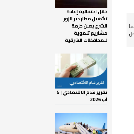
خلال احتفالية إعادة
تشغيل مطار دير الزور ..
الشرع يعلن حزمة
اً
مشاريع تنموية
ل
للمحافظات الشرقية
تقرير شام الاقتصادي | 5
آب 2026