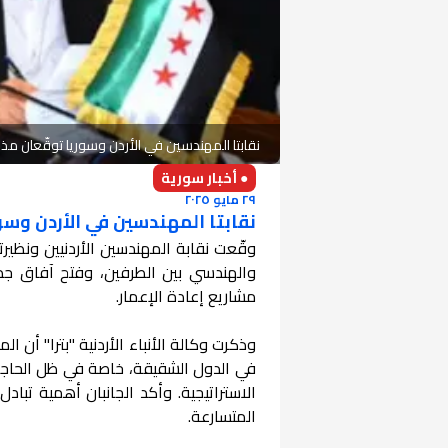
نقابتا المهندسين في الأردن وسوريا توقّعان مذكر
● أخبار سورية
٢٩ مايو ٢٠٢٥
نقابتا المهندسين في الأردن وسور
وقّعت نقابة المهندسين الأردنيين ونظير
والهندسي بين الطرفين، وفتح آفاق جديد
مشاريع إعادة الإعمار.
وذكرت وكالة الأنباء الأردنية "بترا" أن 
في الدول الشقيقة، خاصة في ظل الحاجة إ
الاستراتيجية. وأكد الجانبان أهمية تباد
المتسارعة.