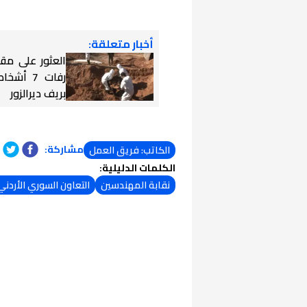
أخبار متعلقة:
العثور على مق
رفات 7 أ
بريف ديرالزور
مشاركة:
الكاتب: فريق العمل
الكلمات الدليلية:
نقابة المهندسين
التعاون السوري الأردني