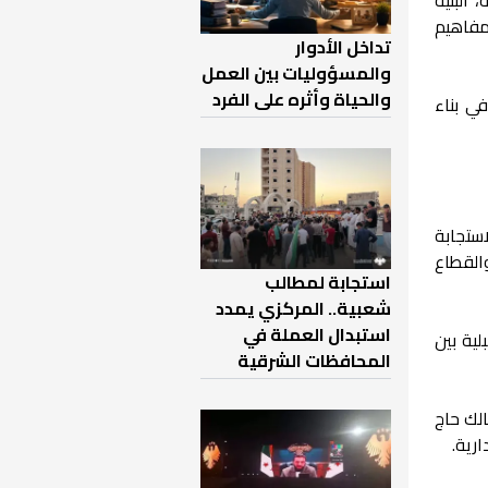
بمفاهيم
تداخل الأدوار
والمسؤوليات بين العمل
والحياة وأثره على الفرد
ي بناء
ستجابة
القطاع
استجابة لمطالب
شعبية.. المركزي يمدد
استبدال العملة في
ية بين
المحافظات الشرقية
لك حاج
رية.