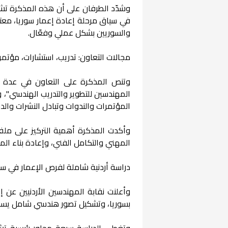
وشدّد الطرفان على أن هذه المذكرة تشك
في سياق مرحلة إعادة إعمار سوريا، معتبر
والسوريين بشكل عملي وفعّال.
مجالات التعاون: تدريب، استشارات، مؤتمر
وتنص المذكرة على التعاون في عدة مج
المهندسين للتطوير والتدريب الهندسي"، وت
المؤتمرات والندوات وتبادل النشرات والد
وأكدت المذكرة أهمية التركيز على ملف 
المهني والتكامل الفني، وإعادة بناء ا
دراسة أردنية شاملة لفرص الإعمار في سو
وأعلنت نقابة المهندسين الأردنيين عن
بسوريا، وتشكيل تصور هندسي شامل يسهم 
وتغطي الدراسة سبعة محاور رئيسية تشمل: