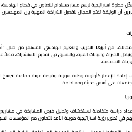
ّل خطوة استراتيجية لرسم مسار مستدام للتعاون في قطاع الهندسة، 
ين أن الوثيقة تفتح المجال لتفعيل الشراكة المهنية بين المهندسين ال
ات
الات، من أبرزها التدريب والتعليم الهندسي المستمر من خلال "أك
بادل الخبرات والبيانات الفنية، والتنسيق في تقديم الاستشارات، فضلاً ع
وريات التخصصية.
إعادة الإعمار كأولوية وطنية سورية وفرصة عربية جماعية لترسيخ ا
لمجتمعات على أسس حديثة ومستدامة.
ريا
 إعداد دراسة متكاملة لاستكشاف وتحليل فرص المشاركة في مشاريع ا
في تطوير رؤية استراتيجية طويلة الأمد للتعاون مع المؤسسات السور
 التخطيط العمراني، التنمية الحضرية المستدامة، الرؤية الإسكانية، 