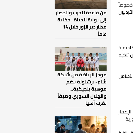
خصوصاً
أردنيين
من قاعدة للحرب والحصار
إلى بوابة للحياة.. حكاية
مطار دير الزور خلال 14
عاماً
اديمية
ن تنظيم
موجز الرياضة من شبكة
لتضامن
شام- برشلونة يضم
موهبة بلجيكية...
والهلال السوري وصيفاً
لغرب آسيا
لإعمار
ية.
البنية