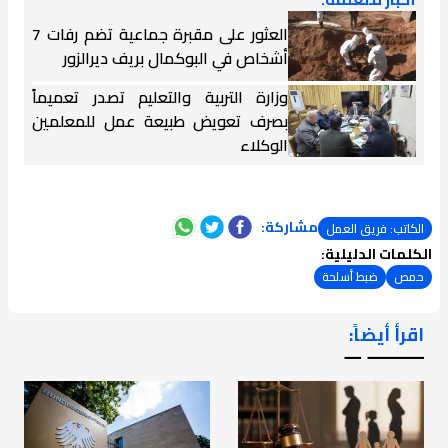
العثور على مقبرة جماعية تضم رفات 7
أشخاص في البوكمال بريف ديرالزور
وزارة التربية والتعليم تصدر تعميماً
بصرف تعويض طبيعة عمل للمعلمين
الوكلاء
مشاركة:
الكاتب: فريق العمل
الكلمات الدليلية:
حمص
ضبط أسلحة
اقرأ أيضاً:
ـــــــ ــ