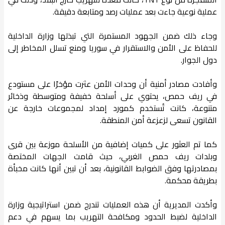
عملية نوعية جاءت بعد عمليات رصد ومتابعة دقيقة.
وجاء ذلك ضمن الجهود المستمرة التي تبذلها وزارة الداخلية
للحفاظ على الأمن والاستقرار في سوريا ومنع تسلل المخاطر إلى
دول الجوار.
وأفادت مصادر أمنية أن وحدات الأمن عثرت مؤخرًا على مستودع
في ريف حمص، يحتوي على أسلحة خفيفة ومتوسطة وذخائر
متنوعة، كانت تُستخدم كمورد إمداد لمجموعات خارجة عن
القانون تسعى لزعزعة أمن المنطقة.
كما تم العثور على كميات إضافية من الأسلحة موزعة بين قرى
وبلدات ريف حمص الغربي، حيث قامت الجهات المختصة
بمصادرتها وفق الضوابط القانونية، بعد أن تبين أنها كانت مخبأة
بطريقة محكمة.
وأكدت المديرية أن هذه العمليات تندرج ضمن استراتيجية وزارة
الداخلية لضبط الحدود ومكافحة التهريب بما يسهم في دعم