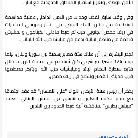
الأمن الوطني وتعزيز استقرار المناطق الحدودية مع لبنان.
وفي وقت سابق نفذت وحدات من الامن الداخلي عملية مداهمة
استطاعت من خلالها القاء القبض على تجار ومروجي المخدرات
في ريف حمص الجنوبي حيث تم ضبط مادتي الكبتاغون والحشيش
قادمة من مناطق لبنانية بدعم من ميليشا حزب الله اللبناني.
تجدر الإشارة إلى أن هناك ستة معابر رسمية بين سوريا ولبنان، بينما
يوجد 124 معبرًا غير شرعي كان يُستخدم في عمليات التهريب خلال
فترة سيطرة النظام البائد وميليشيات حزب الله، ويتركز معظمها
قرب مدينتي القصير وتلكلخ في ريف حمص.
يذكر أن رئيس هيئة الأركان اللواء "علي النعسان" قد عقد اجتماعًا
مع مدير مكتب التعاون والتنسيق في الجيش اللبناني العميد
"ميشيل بطرس" لمناقشة آلية ضبط الحدود بين البلدين.
أخبار متعلقة: