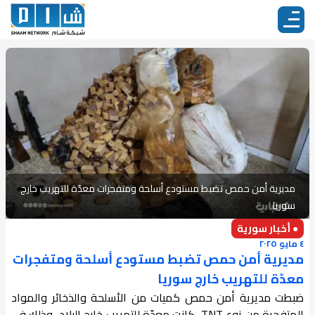
مديرية أمن حمص تضبط مستودع أسلحة ومتفجرات معدّة للتهريب خارج
سوريا
● أخبار سورية
٤ مايو ٢٠٢٥
مديرية أمن حمص تضبط مستودع أسلحة ومتفجرات
معدّة للتهريب خارج سوريا
ضبطت مديرية أمن حمص كميات من الأسلحة والذخائر والمواد
المتفجرة من نوع TNT، كانت معدّة للتهريب خارج البلاد، وذلك في