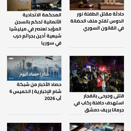
حادثة مقتل الطفلة نور
المحكمة الاتحادية
الدوس تفتح ملف الحضانة
الألمانية تحكم بالسجن
في القانون السوري
المؤبد لعنصر في ميليشيا
شيعية أدين بجرائم حرب
في سوريا
حصاد الأخبار من شبكة
شام الإخبارية | الخميس 6
قتلى وجرحى بانفجار
آب 2026
استهدف حافلة ركاب في
جرمانا بريف دمشق