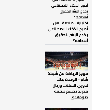
اختبارات صادمة.. هل
أصبح الذكاء الاصطناعي
يخدع البشر لتحقيق
أهدافه؟
موجز الرياضة من شبكة
شام - الوحدة بطلاً
لدوري السلة... وريال
مدريد يحسم صفقة
ديوماندي