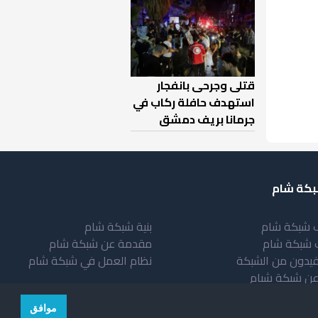
قتلى وجرحى بانفجار
استهدف حافلة ركاب في
جرمانا بريف دمشق
كة شام
 شبكة شام
بنية شبكة شام
 شبكة شام
مقدمة عن شبكة شام
فيدون من الشبكة
نظام العمل في شبكة شام
عن شبكة شبام
موافق