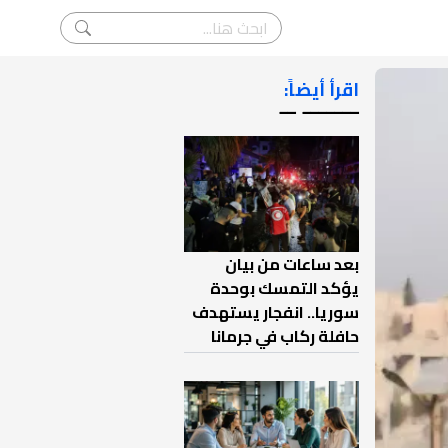
اقرأ أيضاً:
ـــــــ ــ
بعد ساعات من بيان
يؤكد التمسك بوحدة
سوريا.. انفجار يستهدف
حافلة ركاب في جرمانا