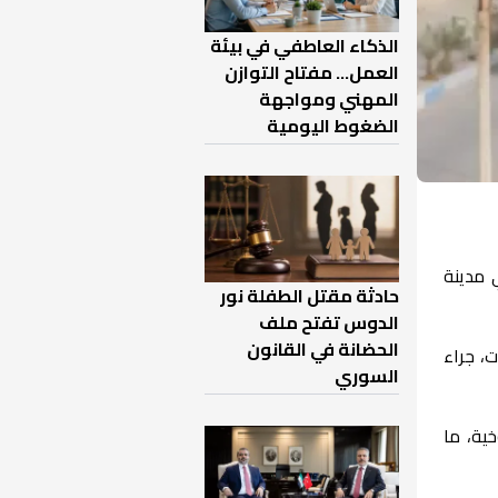
الذكاء العاطفي في بيئة
العمل… مفتاح التوازن
المهني ومواجهة
الضغوط اليومية
 مدينة
حادثة مقتل الطفلة نور
الدوس تفتح ملف
الحضانة في القانون
، جراء
السوري
ية، ما