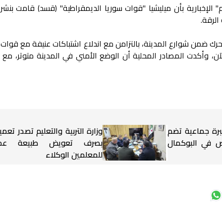
الإخبارية بأن ميليشيا "قوات سوريا الديمقراطية" (قسد) قامت بنشر
الرقة.
 ضمن شوارع المدينة، بالتزامن مع اندلاع اشتباكات عنيفة مع قوات ا
، وأكدت المصادر المحلية أن الوضع الأمني في المدينة متوتر، مع ت
برة جماعية تضم
وزارة التربية والتعليم تصدر تعميم
شخاص في البوكمال
بصرف تعويض طبيعة عم
للمعلمين الوكلاء