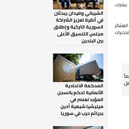
 عشرات
الشيباني وفيدان يبحثان
في أنقرة تعزيز الشراكة
لعشائر
السورية التركية وإطلاق
حذيرات
مجلس التنسيق الأعلى
بين البلدين
اً
ل
المحكمة الاتحادية
الألمانية تحكم بالسجن
المؤبد لعنصر في
ميليشيا شيعية أدين
بجرائم حرب في سوريا