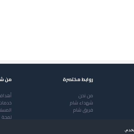
روابط مختصرة
من شب
من نحن
أهداف
شهداء شام
خدمات
فريق شام
المست
لمحة 
خدم.