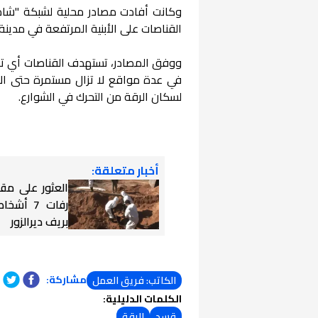
وكانت أفادت مصادر محلية لشبكة "شام" 
القناصات على الأبنية المرتفعة في مدينة 
ووفق المصادر، تستهدف القناصات أي تحرك
في عدة مواقع لا تزال مستمرة حتى الآن
لسكان الرقة من التحرك في الشوارع.
أخبار متعلقة:
العثور على مق
رفات 7 أ
بريف ديرالزور
مشاركة:
الكاتب: فريق العمل
الكلمات الدليلية:
قسد
الرقة