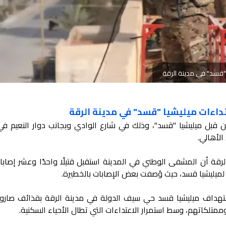
قسد" في مدينة الرقة
اءات ميليشيا "قسد" في مدينة الرقة
من قبل ميليشيا "قسد"، وذلك في شارع الوادي وبجانب دوار النعيم في
الأهالي.
قة أن المشفى الوطني في المدينة استقبل قتيلًا واحدًا وعشر إصابات
ميليشيا قسد، حيث وُصفت بعض الإصابات بالخطيرة.
ستهداف ميليشيا قسد حي سيف الدولة في مدينة الرقة بقذائف صاروخ
ممتلكاتهم، وسط استمرار الاعتداءات التي تطال الأحياء السكنية.