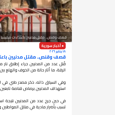
قصف وقنص.. مقتل مدنيين باعتداءات ميليشيا "
● أخبار سورية
١٨ يناير ٢٠٢٦
قصف وقنص.. مقتل مدنيين باعتد
قُتل عدد من المدنيين جراء إطلاق نار 
الرقة، ما أثار حالة من الخوف والهلع بين 
وفي السياق ذاته، ذكر مصدر طبي في الر
استهداف المدنيين برصاص قناصة تابعين ل
في حين جرح عدد من المدنيين نتيجة ا
تسبب بأضرار مادية في منازل المواطنين و