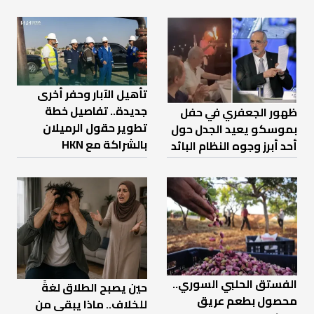
تأهيل الآبار وحفر أخرى
جديدة.. تفاصيل خطة
ظهور الجعفري في حفل
تطوير حقول الرميلان
بموسكو يعيد الجدل حول
بالشراكة مع HKN
أحد أبرز وجوه النظام البائد
الفستق الحلبي السوري..
حين يصبح الطلاق لغةً
محصول بطعم عريق
للخلاف.. ماذا يبقى من