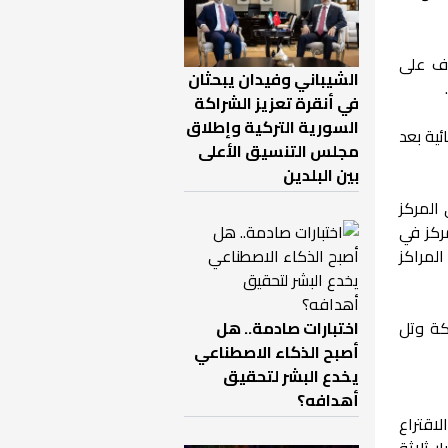
راف على
الشيباني وفيدان يبحثان
في أنقرة تعزيز الشراكة
السورية التركية وإطلاق
ئية بعد
مجلس التنسيق الأعلى
بين البلدين
 المركز
مركز في
المراكز
اختبارات صادمة.. هل
كة وتل
أصبح الذكاء الاصطناعي
يخدع البشر لتحقيق
أهدافه؟
لفتح صناديق الاقتراع
 ثلاثة