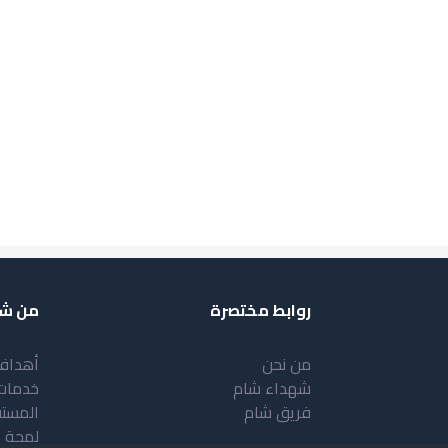
روابط مختصرة
من شب
من نحن
أهداف
شهداء شام
خدمات
فريق شام
المست
لمحة 