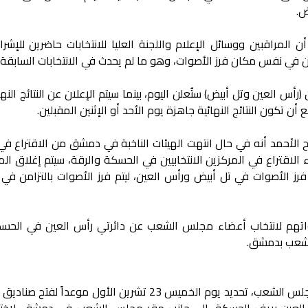
ض.
 أن المراقبين ووسائل الإعلام واللجنة العليا للانتخابات حاضرين للإش
تُعلن في نفس مكان فرز الأصوات، وهو ما لم يحدث في الانتخابات السابقة.
(رأس العين وتل أبيض) ستُعلن اليوم، بينما سيتم الإعلان عن النتائج النها
 تكون النتائج النهائية جاهزة يوم الأحد أو الإثنين المقبلين.
ح الأحمد أنه في حال انتهت الهيئات الناخبة في دمشق من الاقتراع في
الاقتراع في المركزين الانتخابيين في الحسكة والرقة، سيتم إغلاق ال
فرز الأصوات في تل أبيض ورأس العين، ليتم فرز الأصوات بالتزامن في 
أصواتهم لانتخاب أعضاء مجلس الشعب عن دائرتي رأس العين في الحس
لشعب بدمشق.
وسبق أن أعلنت اللجنة العليا لانتخابات مجلس الشعب، تحديد يوم الخميس 23 تشرين الأول موعداً 
العين بريف الحسكة، إلى جانب مقر مجلس الشعب في دمشق، لاختيار