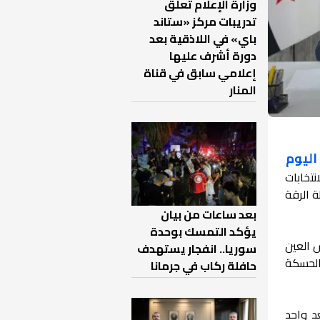
وزارة الإعلام تعلق
تدريبات مركز «ستاند
باي» في اللاذقية بعد
دورة أشرف عليها
إعلامي سابق في قناة
المنار
اليوم
نتخابات
 الرقة
بعد ساعات من بيان
يؤكد التمسك بوحدة
في رأس العين
سوريا.. انفجار يستهدف
 أخرى في محافظات الحسكة
حافلة ركاب في جرمانا
د واحد