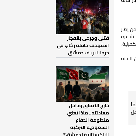
من إطار
 شاغرة
قتلى وجرحى بانفجار
كميلية.
استهدف حافلة ركاب في
جرمانا بريف دمشق
اللجنة
اً
خارج الاتفاق وداخل
ل
معادلته.. ماذا تعني
منظومة الدفاع
السعودية التركية
الباكستانية لدمشق؟