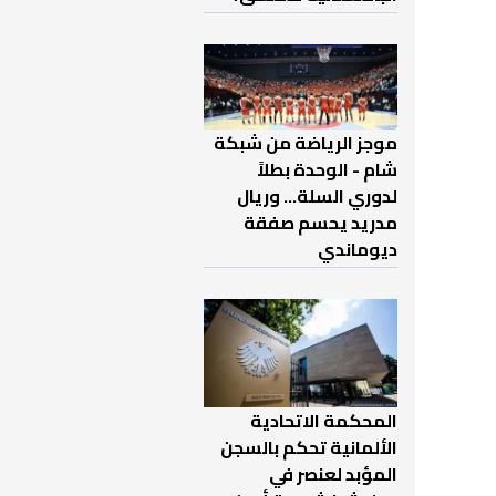
موجز الرياضة من شبكة
شام - الوحدة بطلاً
لدوري السلة... وريال
مدريد يحسم صفقة
ديوماندي
المحكمة الاتحادية
الألمانية تحكم بالسجن
المؤبد لعنصر في