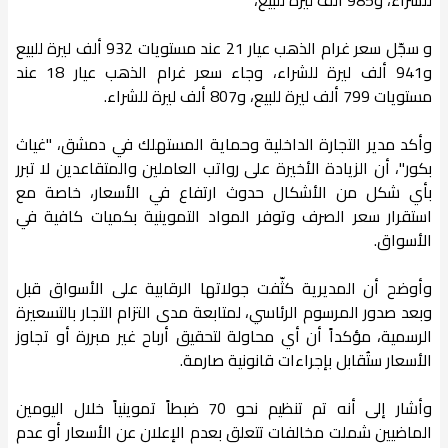
و سجّل سعر غرام الذهب عيار 21 عند مستويات 932 ألف ليرة للبيع
و941 ألف ليرة للشراء، وجاء سعر غرام الذهب عيار 18 عند
مستويات 799 ألف ليرة للبيع، و807 ألف ليرة للشراء.
وأكد مدير التجارة الداخلية وحماية المستهلك في دمشق، "غياث
بكور"، أن الزيادة الأخيرة على رواتب العاملين والمتقاعدين لا تبرر
بأي شكل من الأشكال حدوث ارتفاع في الأسعار، خاصة مع
استقرار سعر الصرف وتوفر المواد التموينية بكميات كافية في
الأسواق.
وأوضح أن المديرية كثّفت جولاتها الرقابية على الأسواق قبل
وبعد صدور المرسوم الرئاسي، لمتابعة مدى التزام التجار بالتسعيرة
الرسمية، مؤكداً أن أي محاولة لتحقيق أرباح غير مبررة أو تجاوز
الأسعار ستُقابل بإجراءات قانونية صارمة.
وأشار إلى أنه تم تنظيم نحو 70 ضبطاً تموينياً خلال اليومين
الماضيين شملت مخالفات تتعلق بعدم الإعلان عن الأسعار أو عدم