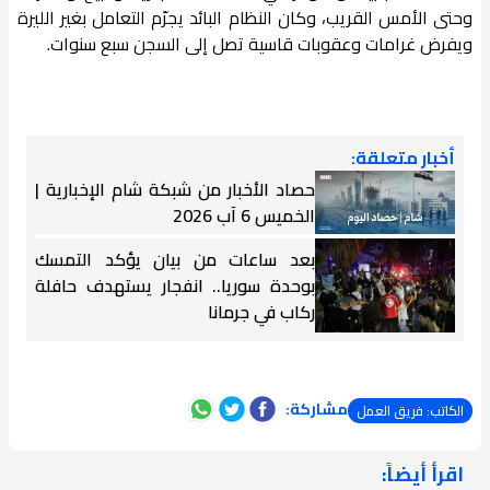
وحتى الأمس القريب، وكان النظام البائد يجرّم التعامل بغير الليرة
ويفرض غرامات وعقوبات قاسية تصل إلى السجن سبع سنوات.
أخبار متعلقة:
حصاد الأخبار من شبكة شام الإخبارية |
الخميس 6 آب 2026
بعد ساعات من بيان يؤكد التمسك
بوحدة سوريا.. انفجار يستهدف حافلة
ركاب في جرمانا
مشاركة:
الكاتب: فريق العمل
اقرأ أيضاً:
ـــــــ ــ