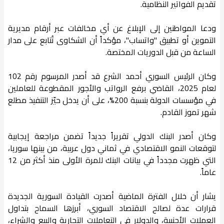
تقديم الفواتير النظامية.
ودعا المواطنين إلى الإبلاغ عن أي مخالفات عبر أرقام مديرية
التموين أو تطبيق "واتساب"، مؤكداً أن الشكاوى تُتابع على مدار
الساعة من قبل الدوريات المختصة.
وكان الرئيس السوري أحمد الشرع قد أصدر المرسوم رقم 102
لعام 2025، القاضي برفع الرواتب والأجور المقطوعة للعاملين
في مؤسسات الدولة بنسبة 200%، على أن يدخل حيّز التنفيذ مطلع
شهر تموز القادم.
وكان أصدر البنك الدولي تقريراً جديداً تضمن مراجعة إيجابية
لتوقعات النمو الاقتصادي في ثماني دول عربية، من بينها سوريا،
التي ظهرت مجدداً في بيانات البنك للمرة الأولى منذ أكثر من 12
عاماً.
يشار أن خلال الفترة الماضية أصدرت القيادة السورية الجديدة
قرارات عدة لصالح الاقتصاد السوري، أبرزها السماح بتداول
العملات الأجنبية، والدولار في التعاملات التجارية والبيع والشراء،