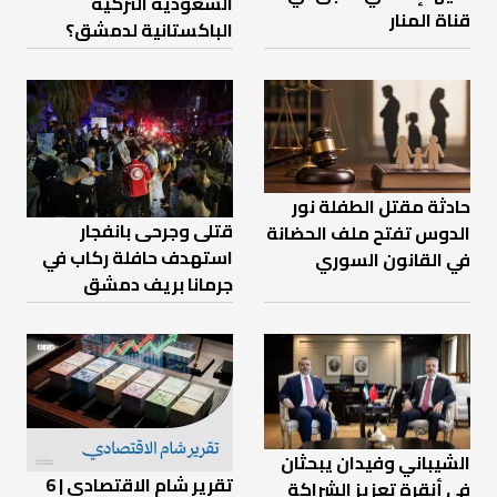
السعودية التركية
قناة المنار
الباكستانية لدمشق؟
حادثة مقتل الطفلة نور
قتلى وجرحى بانفجار
الدوس تفتح ملف الحضانة
استهدف حافلة ركاب في
في القانون السوري
جرمانا بريف دمشق
الشيباني وفيدان يبحثان
تقرير شام الاقتصادي | 6
في أنقرة تعزيز الشراكة