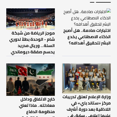
اختبارات صادمة.. هل أصبح
موجز الرياضة من شبكة
الذكاء الاصطناعي يخدع
شام - الوحدة بطلاً لدوري
البشر لتحقيق أهدافه؟
السلة... وريال مدريد
يحسم صفقة ديوماندي
وزارة الإعلام تعلق تدريبات
خارج الاتفاق وداخل
مركز «ستاند باي» في
معادلته.. ماذا تعني
اللاذقية بعد دورة أشرف
منظومة الدفاع
عليها إعلامي سابق في