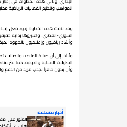
الإداري. وتأتي هذه الخطوات في إطار خط
المواهب وتنظيم الفعاليات الرياضية محلياً 
وقد لاقت هذه الخطوة ردود فعل إيجابية
السوري-القطري، واعتبروها بداية حقيقية
وأشاد رياضيون وإعلاميون بالجهود المبذولة
وأشار إلى أن صيانة الملاعب والصالات تمث
البطولات المحلية والدولية. كما عبّر م
وأن يكون حافزاً لجذب مزيد من الدعم وال
أخبار متعلقة:
العثور على مق
رفات 7 أ