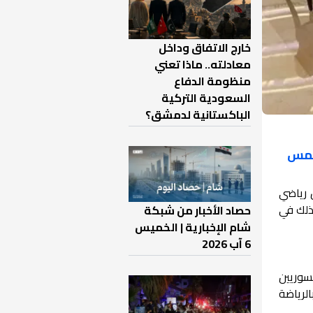
خارج الاتفاق وداخل
معادلته.. ماذا تعني
منظومة الدفاع
السعودية التركية
الباكستانية لدمشق؟
خمس
 رياضي
ذلك في
حصاد الأخبار من شبكة
شام الإخبارية | الخميس
6 آب 2026
سوريين
الرياضة