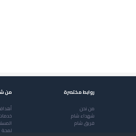
روابط مختصرة
من شب
من نحن
أهداف
شهداء شام
خدمات
فريق شام
المست
لمحة 