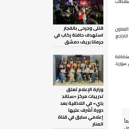
ستقطاب
قتلى وجرحى بانفجار
لتعاون
استهدف حافلة ركاب في
لتراجع.
جرمانا بريف دمشق
استضافة
 سوريا،
وزارة الإعلام تعلق
تدريبات مركز «ستاند
باي» في اللاذقية بعد
دورة أشرف عليها
إعلامي سابق في قناة
اً
المنار
ل