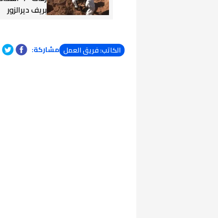
بريف ديرالزور
مشاركة:
الكاتب: فريق العمل