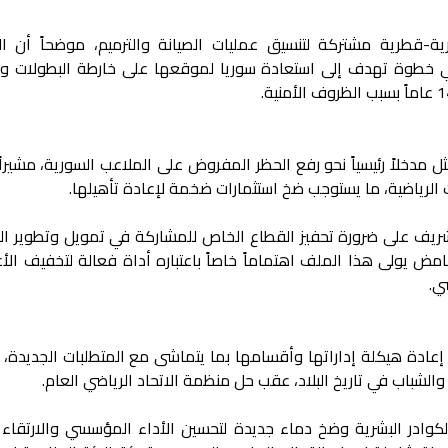
قطرية مشتركة لتنسيق عمليات الصيانة والترميم، موضحاً أن ا
في خطوة تهدف إلى استعادة سوريا لموقعها على خارطة البطولات وا
ل مدخلاً رئيسياً نحو رفع الحظر المفروض على الملاعب السورية، مشيراً
 الرياضية، ما يستوجب ضخ استثمارات ضخمة لإعادة تأهيلها.
شريف على ضرورة تحفيز القطاع الخاص للمشاركة في تمويل وتطوير ال
لحامض يولى هذا الملف اهتماماً خاصاً باعتباره أداة فعالة لتخفيف الأ
ضي.
ى إعادة هيكلة إداراتها وأقسامها بما يتماشى مع المتطلبات الجديدة،
الشباب في تاريخ البلاد، عقب حل منظمة الاتحاد الرياضي العام.
 الكوادر البشرية وضخ دماء جديدة لتحسين الأداء المؤسسي والارتقاء 