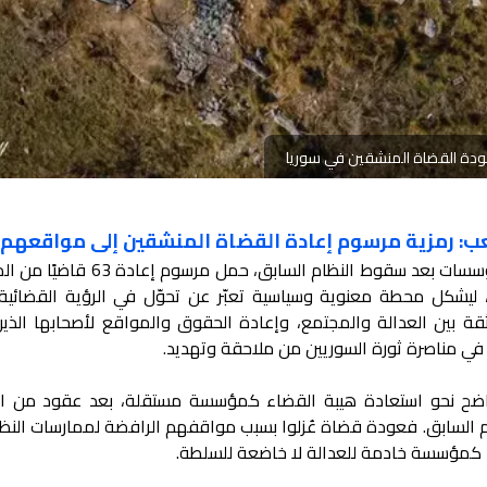
ة عودة القضاة المنشقين في سوريا
لشعب: رمزية مرسوم إعادة القضاة المنشقين إلى مواقعهم
في تطور مفصلي ضمن مسار إصلاح المؤسسات بعد سقوط النظام السابق، ح
ي، ليشكل محطة معنوية وسياسية تعبّر عن تحوّل في الرؤية القضائية 
قة بين العدالة والمجتمع، وإعادة الحقوق والمواقع لأصحابها الذي
ي مناصرة ثورة السوريين من ملاحقة وتهديد.
ضح نحو استعادة هيبة القضاء كمؤسسة مستقلة، بعد عقود من ا
السابق. فعودة قضاة عُزلوا بسبب مواقفهم الرافضة لممارسات النظام،
كمؤسسة خادمة للعدالة لا خاضعة للسلطة.