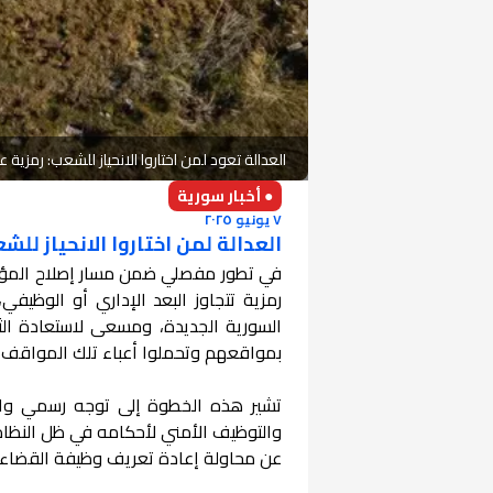
العدالة تعود لمن اختاروا الانحياز للشعب: رمزي
● أخبار سورية
٧ يونيو ٢٠٢٥
العدالة لمن اختاروا الانحياز ل
رمزية تتجاوز البعد الإداري أو الوظيف
السورية الجديدة، ومسعى لاستعادة الث
بمواقعهم وتحملوا أعباء تلك المواقف ف
تشير هذه الخطوة إلى توجه رسمي وا
والتوظيف الأمني لأحكامه في ظل النظام 
عن محاولة إعادة تعريف وظيفة القضاء 