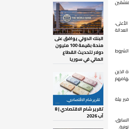
2، القاضي بإعادة 63 قاضيًا من المنشقين
لأعلى،
لعدالة
البنك الدولي يوافق على
منحة بقيمة 100 مليون
 الشروط
دولار لتحديث القطاع
المالي في سوريا
 الذين
مهامهم
ر بيئة
تقرير شام الاقتصادي | 8
آب 2026
صادرة عن النظام السابق،
ونية.