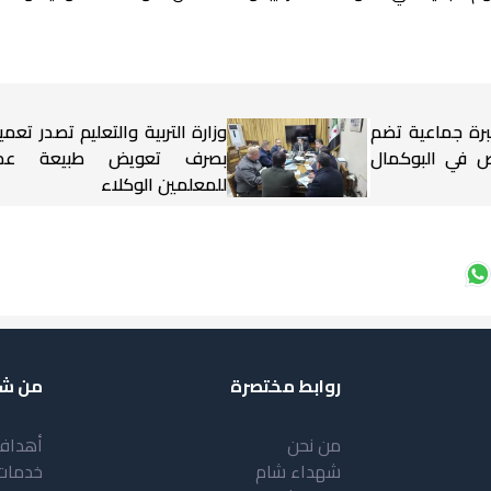
برة جماعية تضم
وزارة التربية والتعليم تصدر تعميم
شخاص في البوكمال
بصرف تعويض طبيعة عم
للمعلمين الوكلاء
روابط مختصرة
من شب
من نحن
أهداف
شهداء شام
خدمات