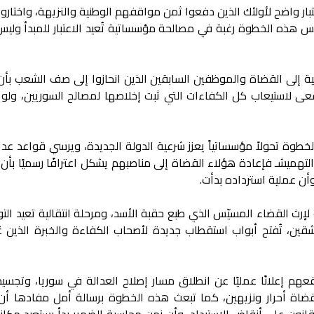
بار واضح لأولئك الذين دفعوا ثمن مواقفهم الوطنية والنزيهة، واختاروا ا
ذه الخطوة رغبة في مصالحة مؤسساتية تُعيد الاعتبار للمبدأ وليس 
ة إلى القضاة والموظفين السابقين الذين انحازوا إلى صف الشعب بأن 
سعى لاستيعاب كل الكفاءات التي ثبت إخلاصها لمصالح السوريين، ولو 
الخطوة تحولاً مؤسساتياً يعزز شرعية الدولة الجديدة، ويرسي قواعد عدال
 التهميشـ فإعادة هؤلاء القضاة إلى مناصبهم يشكل اعترافًا رسميًا بأن
أن عملية استرداده بدأت.
ث القضاء المسيّس الذي طبع حقبة الأسد، ومرحلة انتقالية تعيد التوا
ين، تُفتح أبواب استقطاب جديدة لأصحاب الكفاءة والخبرة الذين عُز
 إعلانًا عمليًا عن انطلاق مسار إصلاح العدالة في سوريا، وتجسيدًا
قضاة أحرار ونزيهين، كما تبعث هذه الخطوة برسالة أمل مفادها أن 
قانون على أنقاض الاستبداد، وأن زمن محاسبة الضمير بدأ يستعيد مكان