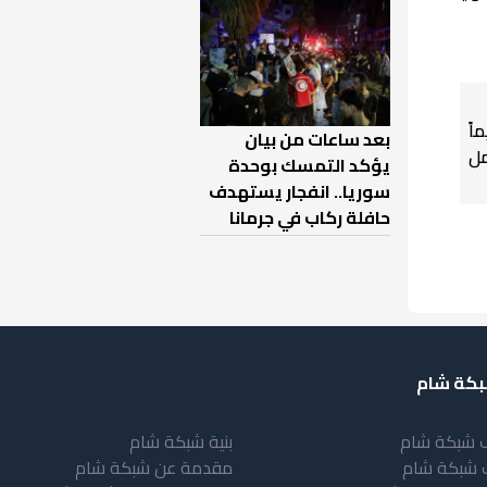
اً
بعد ساعات من بيان
ل
يؤكد التمسك بوحدة
سوريا.. انفجار يستهدف
حافلة ركاب في جرمانا
كة شام
 شبكة شام
بنية شبكة شام
 شبكة شام
مقدمة عن شبكة شام