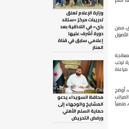
وزارة الإعلام تعلق
تدريبات مركز «ستاند
باي» في اللاذقية بعد
بق، ممن
دورة أشرف عليها
الأصول
إعلامي سابق في قناة
المنار
معالجة
ة ترحب
مراعاة
، أوضح
لمراتب
محافظ السويداء يدعو
متمنياً
المشايخ والوجهاء إلى
حماية السلم الأهلي
ورفض التحريض