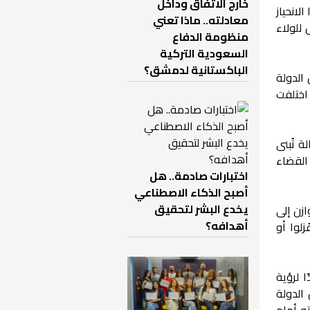
خارج الاتفاق وداخل
لانحياز
معادلته.. ماذا تعني
للولاء
منظومة الدفاع
السعودية التركية
الباكستانية لدمشق؟
الدولة
اختلفت
ة تُبنى
 القضاء
اختبارات صادمة.. هل
أصبح الذكاء الاصطناعي
يخدع البشر لتحقيق
زن إلى
أهدافه؟
لوا أو
 لرؤية
الدولة
ته أمام