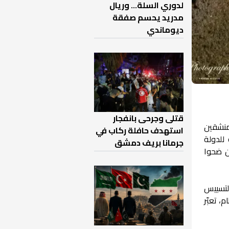
لدوري السلة... وريال
مدريد يحسم صفقة
ديوماندي
قتلى وجرحى بانفجار
مل مرسوم إعادة 63 قاضيًا من المنشقين
استهدف حافلة ركاب في
للدولة
جرمانا بريف دمشق
ن ضحوا
لتسييس
 تعبّر