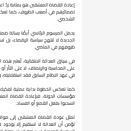
إعادة القضاة المنشقين هو بمثابة ردّ اعت
لضمائرهم في أصعب الظروف، كما تعكس ه
الشخصي.
يحمل المرسوم الرئاسي أيضًا رسالة ضمني
الجديدة لا تنتهج سياسة الإقصاء، بل ت
ظروفهم في الماضي.
في سياق العدالة الانتقالية، تُعتبر هذه 
على المحاسبة والإنصاف، لا على الثأر أو
في عهد النظام السابق فقد استقلاليته، و
كما تعكس الخطوة بداية عملية تفكيك لإر
مؤسسات الدولة، فبإعادة القضاة المنشق
انسحبوا بفعل القمع أو الفساد.
تمثل عودة القضاة المنشقين إلى مواقعهم
تؤمن أن العدالة لا تستقيم إلا بوجود 
السورية الجديدة تسير نحو إرساء دولة ال