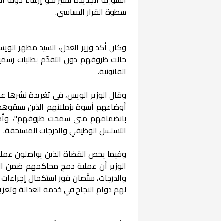
سطوة القرار السياسي.
وكان أكد وزير العدل، السيد مظهر الويس
حالت ظروفهم دون التقدّم بطلبات رسم
القانونية.
وقال الوزير الويس، في تغريدة نشرها ع
أوضاعهم أسوة بزملائهم الذين سبقوهم في
بانضمامهم متى سمحت ظروفهم"، وأضاف
التسلسل الوظيفي والدرجات المستحقة.
وفيما يخص القضاة الذين يواصلون عمله
الوزير أن عملية دمج محاكمهم ضمن الم
والدرجات، ستُصان فور استكمال إجراءات 
لهم دوام النجاح في خدمة العدالة وتعزيز