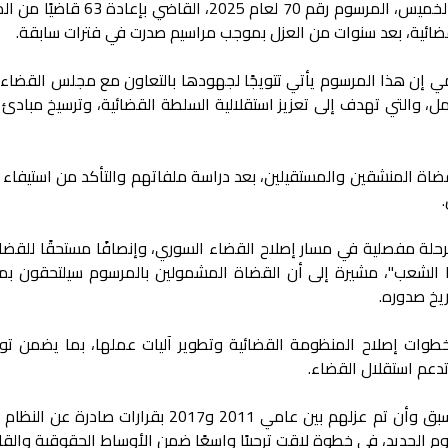
وأصدر الرئيس السوري أحمد الشرع، يوم الخميس، المرسوم رقم 70 لعام 025
ضائية، بعد سنوات من العزل بموجب مراسيم صدرت في فترات سابقة.
ي إن هذا المرسوم يأتي تتويجًا لجهودها بالتعاون مع مجلس القضاء ا
، والتي تهدف إلى تعزيز استقلالية السلطة القضائية، وترسيخ مبادئ ا
لقضاة المنشقين والمستقيلين، بعد دراسة ملفاتهم والتأكد من استيفاء
حلة مفصلية في مسار إصلاح القضاء السوري، وإنصافًا مستحقًا للقضاة
 الشعب"، مشيرة إلى أن القضاة المشمولين بالمرسوم سيلتحقون ب
يخ صدوره.
طوات إصلاح المنظومة القضائية وتطوير آليات عملها، بما يضمن توفي
دعم استقلال القضاء.
ويُذكر أن القضاة المعادين إلى العمل سبق وأن تم عزلهم بين عامي 2011 و2017 بقرارات 
م الجديد، في خطوة لاقت ترحيبًا واسعًا ضمن الأوساط الحقوقية والقان