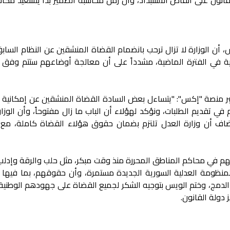
، أن الوزارة لا تزال ترحب بانضمام القضاة المنشقين عن النظام السا
ية في الفترة الماضية، مشدداً على أن معالجة أوضاعهم ستتم وفق 
بر منصة "إكس": "يتساءل بعض السادة القضاة المنشقين عن إمكانية 
 تقديم الطلبات، ونؤكد لهؤلاء أن الباب ما زال مفتوحاً، وأن الوزار
 أن وزارة العدل تلتزم بضمان حقوق هؤلاء القضاة كاملة، مع 
م في محاكم المناطق المحررة منذ وقت مبكر، مثل حلب والرقة وإدلب
نظومة العدلية السورية الجديدة مستمرة، وأن حقوقهم، بما فيها ا
الدمج، وختم الويس بتوجيه الشكر لجميع القضاة على جهودهم الوطنية، 
 دولة القانون.