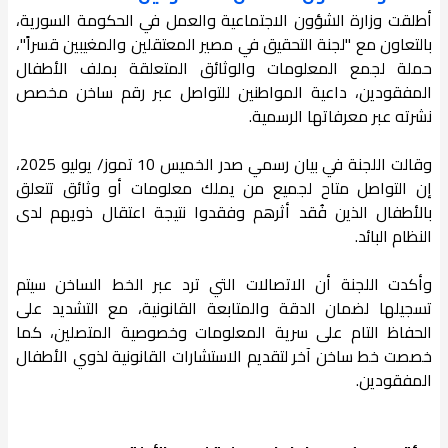
أطلقت وزارة الشؤون الاجتماعية والعمل في الحكومة السورية،
بالتعاون مع "لجنة التحقيق في مصير المعتقلين والمغيبين قسراً"،
حملة لجمع المعلومات والوثائق المتعلقة بملف الأطفال
المفقودين، داعية المواطنين للتواصل عبر رقم ساخن مخصص
نشرته عبر معرفاتها الرسمية.
وقالت اللجنة في بيان رسمي صدر الخميس 10 تموز/ يوليو 2025،
إن التواصل متاح لجميع من يملك معلومات أو وثائق تتعلق
بالأطفال الذين فُقد أثرهم وفقدوا نتيجة اعتقال ذويهم لدى
النظام البائد.
وأكدت اللجنة أن الاتصالات التي ترد عبر الخط الساخن سيتم
تسجيلها لضمان الدقة والمتابعة القانونية، مع التشديد على
الحفاظ التام على سرية المعلومات وخصوصية المتصلين، كما
خصصت خط ساخن آخر لتقديم الاستشارات القانونية لذوي الأطفال
المفقودين.