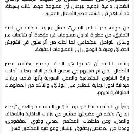
الضحايا، داعية الجميع لإيصال أي معلومة مهما كانت بسيطة،
قد تُساهم في كشف مصير الأطفال المغيبين.
من جهته، حذر "سامر القربي"، ممثل وزارة الداخلية في لجنة
التحقيق، من خطورة تداول معلومات غير مؤكدة أو شائعات عبر
وسائل التواصل الاجتماعي، لما لذلك من أثر سلبي في تشويش
الحقائق وعرقلة الوصول إلى المعلومات الدقيقة.
وتشدد اللجنة أن هدفها هو البحث وإحصاء وكشف مصير
الأطفال الذين تم تغييبهم في سجون النظام البائد، وكانت أفادت
وزارة الشؤون الاجتماعية والعمل السورية بأنها قامت بزيارات
ميدانية لدور الرعاية للاطلاع على الوثائق، والتأكد من المعلومات
المتوافرة لديهم.
ويترأس اللجنة مستشارة وزيرة الشؤون الاجتماعية والعمل "رغداء
زيدان"، وتضم في عضويتها ممثلين عن وزارات الداخلية والأوقاف
والعدل، وعن منظمات المجتمع المدني وذوي المفقودين،
وعددا من المختصين بحقوق الإنسان ومواضيع المختفين قسرا.