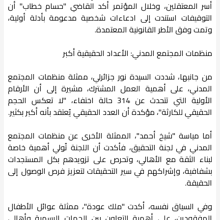
أسر المعتقلين، وخلال المؤتمر أكد القاضي "حسام خطاب" أن
التوقيفات استندت إلى ادعاءات شخصية مدعومة بأدلة أولية،
وتمت وفق الأطر القانونية المعتمدة.
منظمات المجتمع المدني: الأعداد الحقيقية أكبر
من جانبها، شددت السيدة نور جزائرلي، ممثلة منظمات المجتمع
المدني، على أهمية العمل المشترك، مشيرة إلى أن الأرقام
الأولية التي تتحدث عن 314 حالة اختفاء، "لا تعكس الحجم
الحقيقي للكارثة"، مؤكدة أن العدد الحقيقي يُعتقد بأنه أكبر بكثير.
أما مياسة "شيخ أحمد"، الممثلة الأخرى عن منظمات المجتمع
المدني في لجنة التحقيق، فأكدت أن اللجنة تُولي أهمية خاصة
لبناء الثقة مع الأهالي، وتحرص على تزويدهم بكل المستجدات
بشفافية، وإشراكهم في سير التحقيقات لتعزيز فرص الوصول إلى
الحقيقة.
وفي السياق نفسه، أكدت "ملك عودة"، ممثلة عوائل الأطفال
المفقودين، على أهمية التعاون بين الجهات الرسمية وأهالي