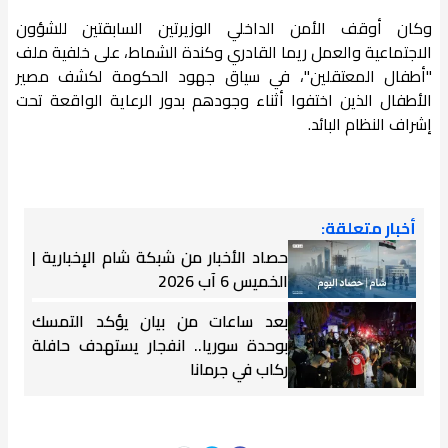
وكان أوقف الأمن الداخلي الوزيرتين السابقتين للشؤون
الاجتماعية والعمل ريما القادري وكندة الشماط، على خلفية ملف
"أطفال المعتقلين"، في سياق جهود الحكومة لكشف مصير
الأطفال الذين اختفوا أثناء وجودهم بدور الرعاية الواقعة تحت
إشراف النظام البائد.
أخبار متعلقة:
حصاد الأخبار من شبكة شام الإخبارية |
الخميس 6 آب 2026
بعد ساعات من بيان يؤكد التمسك
بوحدة سوريا.. انفجار يستهدف حافلة
ركاب في جرمانا