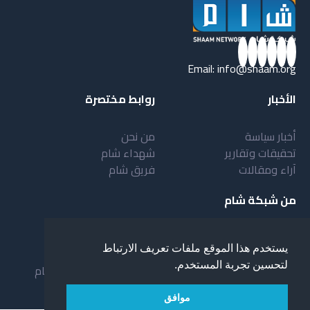
Email:
info@shaam.org
الأخبار
روابط مختصرة
أخبار سياسة
من نحن
تحقيقات وتقارير
شهداء شام
آراء ومقالات
فريق شام
من شبكة شام
أهداف شبكة شام
بنية شبكة شام
يستخدم هذا الموقع ملفات تعريف الارتباط
خدمات شبكة شام
مقدمة عن شبكة شام
لتحسين تجربة المستخدم.
المستفيدون من الشبكة
نظام العمل في شبكة شام
لمحة عن شبكة شبام
موافق