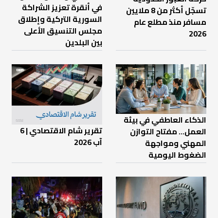
في أنقرة تعزيز الشراكة
تسجّل أكثر من 8 ملايين
السورية التركية وإطلاق
مسافر منذ مطلع عام
مجلس التنسيق الأعلى
2026
بين البلدين
الذكاء العاطفي في بيئة
تقرير شام الاقتصادي | 6
العمل… مفتاح التوازن
آب 2026
المهني ومواجهة
الضغوط اليومية