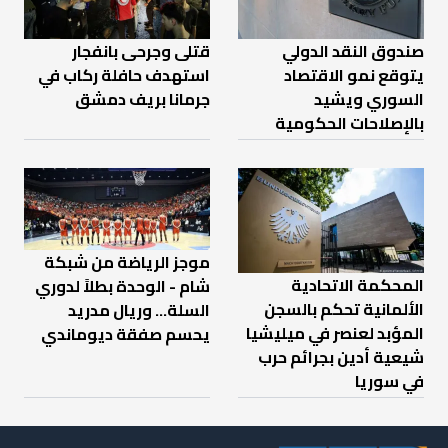
صندوق النقد الدولي
قتلى وجرحى بانفجار
يتوقع نمو الاقتصاد
استهدف حافلة ركاب في
السوري ويشيد
جرمانا بريف دمشق
بالإصلاحات الحكومية
موجز الرياضة من شبكة
المحكمة الاتحادية
شام - الوحدة بطلاً لدوري
الألمانية تحكم بالسجن
السلة... وريال مدريد
المؤبد لعنصر في ميليشيا
يحسم صفقة ديوماندي
شيعية أدين بجرائم حرب
في سوريا