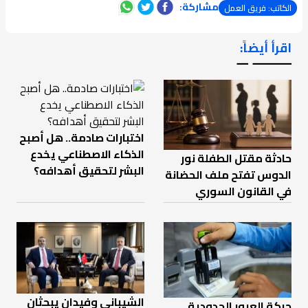
مشاركة:
الكاتب: فريق العمل
اقرأ أيضاً:
ـــــــ ــ
اختبارات صادمة.. هل أصبح
الذكاء الاصطناعي يخدع
حادثة مقتل الطفلة نور
البشر لتحقيق أهدافه؟
الدوس تفتح ملف الحضانة
في القانون السوري
الشيباني وفيدان يبحثان
حركة العبور الحدودية