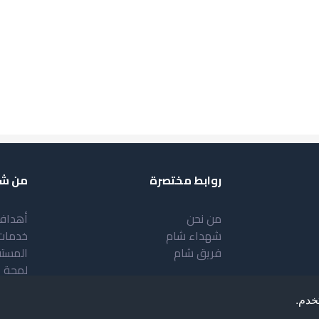
روابط مختصرة
من شب
من نحن
أهداف
شهداء شام
خدمات
فريق شام
المست
لمحة 
خدم.
.
Deve