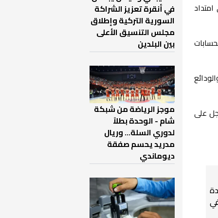
ً و70 مكتباً موزعة على امتداد
في أنقرة تعزيز الشراكة
السورية التركية وإطلاق
مجلس التنسيق الأعلى
دي من الحسابات
بين البلدين
سابات والودائع
موجز الرياضة من شبكة
جل على
شام - الوحدة بطلاً
لدوري السلة... وريال
مدريد يحسم صفقة
ديوماندي
دة
في