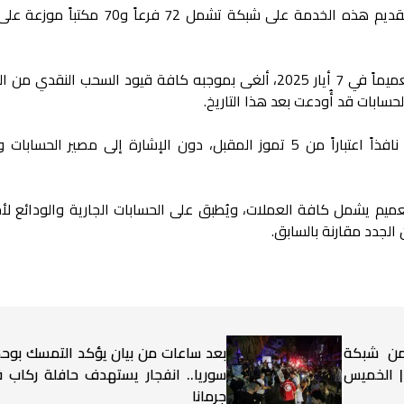
و يعتمد المصرف التجاري السوري في تقديم هذه الخدمة على شبكة تشمل 72 فرعا
وكان مصرف سوريا المركزي قد أصدر تعميماً في 7 أيار 2025، ألغى بموجبه كافة قيود السحب النق
سابات قد أُودعت بعد هذا التاريخ.
كما نص التعميم على أن القرار سيصبح نافذاً اعتباراً من 5 تموز المقبل، دون الإشارة إلى مصير الح
يم يشمل كافة العملات، ويُطبق على الحسابات الجارية والودائع لأ
الجدد مقارنة بالسابق.
 من شبكة
بعد ساعات من بيان يؤكد التمسك بوح
 | الخميس
سوريا.. انفجار يستهدف حافلة ركاب 
جرمانا