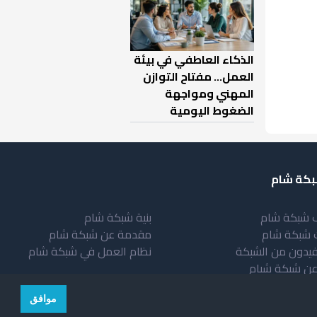
الذكاء العاطفي في بيئة
العمل… مفتاح التوازن
المهني ومواجهة
الضغوط اليومية
كة شام
 شبكة شام
بنية شبكة شام
 شبكة شام
مقدمة عن شبكة شام
فيدون من الشبكة
نظام العمل في شبكة شام
عن شبكة شبام
موافق
© copyright 2026 All rights reserved