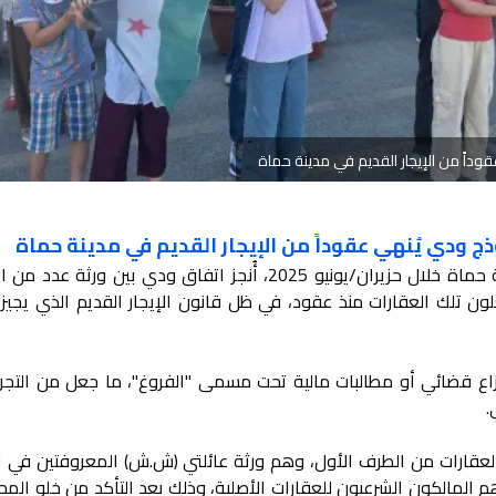
داً من الإيجار القديم في مدينة حماة
 ودي يُنهي عقوداً من الإيجار القديم في مدينة حماة
في سابقة قانونية لافتة شهدتها مدينة حماة خلال حزيران/يونيو 2025، أُنجز اتفاق ودي بين ورث
ون تلك العقارات منذ عقود، في ظل قانون الإيجار القديم الذي يجيز ا
اع قضائي أو مطالبات مالية تحت مسمى "الفروغ"، ما جعل من التجربة 
.
عقارات من الطرف الأول، وهم ورثة عائلتي (ش.ش) المعروفتين في ال
وهم المالكون الشرعيون للعقارات الأصلية، وذلك بعد التأكد من خلو الم