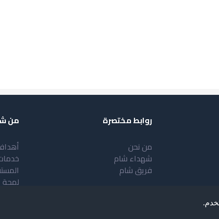
روابط مختصرة
من شب
من نحن
أهداف
شهداء شام
خدمات
فريق شام
المست
لمحة 
خدم.
.
Deve