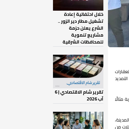
خلال احتفالية إعادة
تشغيل مطار دير الزور ..
الشرع يعلن حزمة
مشاريع تنموية
للمحافظات الشرقية
ة عدد من العقارات
لتمديد
تقرير شام الاقتصادي | 6
آب 2026
مثالًا
مدينة،
حلات من