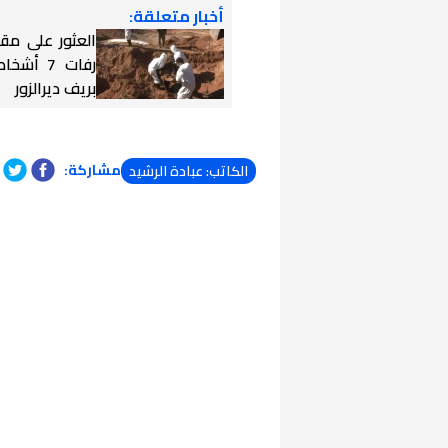
أخبار متعلقة:
العثور على مق
رفات 7 أ
بريف ديرالزور
مشاركة:
الكاتب: عبادة الرشيد