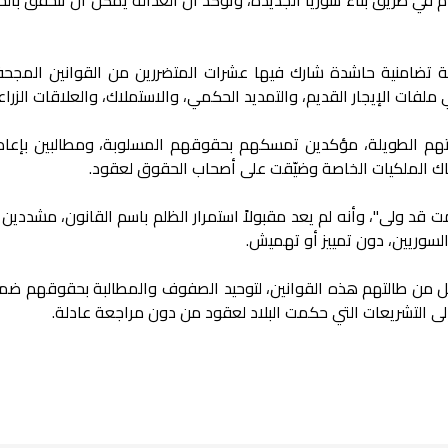
 تضامنية حاشدة شارك فيها عشرات المتضررين من القوانين المجحف
ملفات الإيجار القديم، والتمديد الحكمي، والاستملاك، والعلاقات الزراع
اتهم الطويلة، مؤكدين تمسكهم بحقوقهم المسلوبة، ومطالبين بإعادة
هاك الملكيات الخاصة وضيّقت على أصحاب الحقوق لعقود.
قد ولى"، وأنه لم يعد مقبولاً استمرار الظلم باسم القانون، مشددين 
لسوريين، دون تمييز أو تهميش.
 من طالتهم هذه القوانين، لتوحيد الصفوف والمطالبة بحقوقهم ضم
لى التشريعات التي حكمت البلاد لعقود من دون مراجعة عادلة.