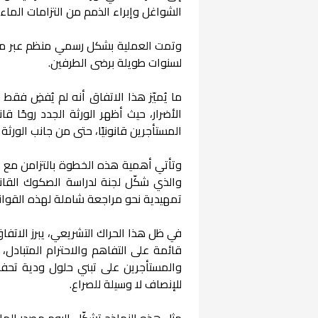
الشواغل وإبراء الذمم من التزامات الماء
وتمت العملية بشكل رسمي منظم عبر محضر
لسنوات طويلة برضى الطرفين.
ما يُميّز هذا الاتفاق أنه لم يُفضِ فقط
الأضرار، حيث أظهر الورثة الجدد روحًا ق
المستأجرين قانونيًا، حتى من جانب الورثة 
والذي شكّل لجنة لدراسة الصكوك القانو
تمهيدية نحو مراجعة شاملة لهذه القواني
في ظل هذا الحراك التشريعي، يبرز الاتف
قائمة على التفاهم والاحترام المتبادل، 
والمستأجرين على تبني حلول ودية تحفظ
للإنصاف لا وسيلة للصراع.
مثل هذه النماذج تشكّل اليوم مصدر إلهام