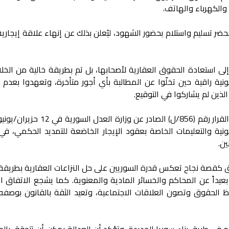
 والكهرباء والهاتف.
 تسليم واستلام بحضور الشهود، ليُعلن بذلك عن إنهاء علاقة إيجارية
 إلى استعادة الحقوق العقارية لأصحابها، بل تم بطريقة خالية من الخل
انونية راقية حين تخلّوا عن المطالبة بأي أجور متأخرة، وتعهدوا بعدم
الذين لم يشاركوا في التوقيع.
نية والتعليمات الخاصة بعقود الإيجار الخاضعة للتمديد الحكمي، ف
ن.
اق كقصة نجاح تعكس قدرة السوريين على حل النزاعات العقارية بطريقة
بعيداً عن المحاكم والخسائر المادية والمعنوية. كما يشجع الاتفاق ا
 الحقوق وتصون العلاقات الاجتماعية، وتعيد الثقة بالقانون بوصفه
 في طريق بناء سوريا الجديدة، وتؤكد أن العدالة يمكن أن تتحقق بالح