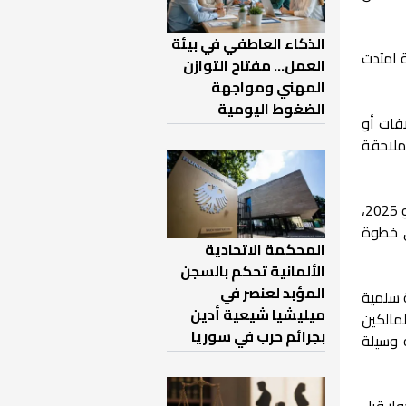
الذكاء العاطفي في بيئة
 امتدت
العمل… مفتاح التوازن
المهني ومواجهة
الضغوط اليومية
افات أو
 ملاحقة
وتأتي أهمية هذه الخطوة بالتزامن مع القرار رقم (856/ل) الصادر عن وزارة العدل السورية في 12 حزيران/يونيو 2025،
ي خطوة
المحكمة الاتحادية
الألمانية تحكم بالسجن
المؤبد لعنصر في
 سلمية
ميليشيا شيعية أدين
لمالكين
بجرائم حرب في سوريا
 وسيلة
وار قبل