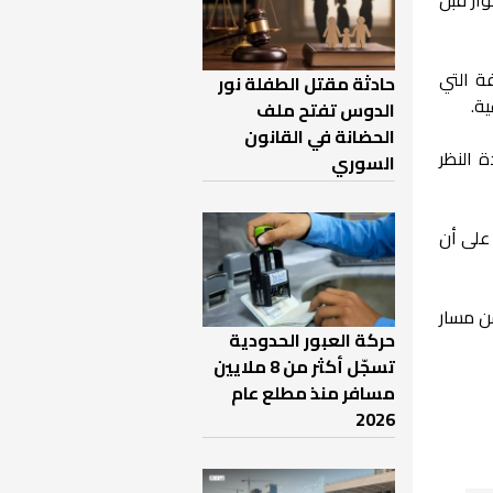
ة التي
حادثة مقتل الطفلة نور
ية.
الدوس تفتح ملف
الحضانة في القانون
 النظر
السوري
على أن
ن مسار
حركة العبور الحدودية
تسجّل أكثر من 8 ملايين
مسافر منذ مطلع عام
2026