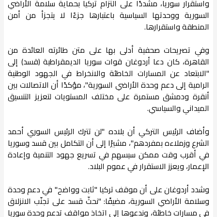
واستقرار سوريا، مشددًا على التزام تركيا بحماية سلامة الأراضي
السورية ووحدتها السياسية باعتبارها جزءًا لا يتجزأ من أمن
المنطقة واستقرارها.
وفي تصريحات صحفية أدلى بها على متن طائرته العائدة من
القاهرة، كان دعا أردوغان قوات سوريا الديمقراطية (قسد) إلى
"الابتعاد عن المسارات الخاطئة والانخراط في الجهود الوطنية
الرامية إلى دعم وحدة الأراضي السورية"، مؤكدًا أن الاتصالات بين
أنقرة ودمشق مستمرة على مختلف المستويات لتعزيز التنسيق
الميداني والسياسي.
وأضاف الرئيس التركي أن بلاده "لن تترك الرئيس السوري أحمد
الشرع وزملاءه بمفردهم"، مشيرًا إلى أن التكامل بين قسد وسوريا
في أقرب وقت ممكن سيسهم في تسريع جهود التنمية وإعادة
الإعمار، ويعزز الاستقرار في عموم البلاد.
وشدد أردوغان على أن موقف تركيا "ثابت وواضح" في دعم وحدة
وسلامة الأراضي السورية، مضيفًا: "نحثّ قسد على تجنّب الانزلاق
في مسارات خاطئة، وندعوها إلى اتخاذ مواقف تدعم وحدة سوريا