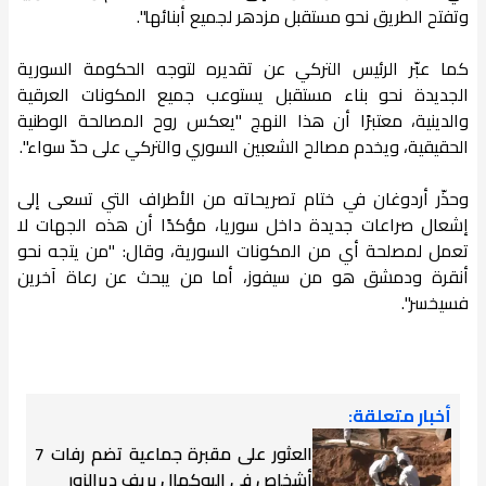
وتفتح الطريق نحو مستقبل مزدهر لجميع أبنائها".
كما عبّر الرئيس التركي عن تقديره لتوجه الحكومة السورية
الجديدة نحو بناء مستقبل يستوعب جميع المكونات العرقية
والدينية، معتبرًا أن هذا النهج "يعكس روح المصالحة الوطنية
الحقيقية، ويخدم مصالح الشعبين السوري والتركي على حدّ سواء".
وحذّر أردوغان في ختام تصريحاته من الأطراف التي تسعى إلى
إشعال صراعات جديدة داخل سوريا، مؤكدًا أن هذه الجهات لا
تعمل لمصلحة أي من المكونات السورية، وقال: "من يتجه نحو
أنقرة ودمشق هو من سيفوز، أما من يبحث عن رعاة آخرين
فسيخسر".
أخبار متعلقة:
العثور على مقبرة جماعية تضم رفات 7
أشخاص في البوكمال بريف ديرالزور