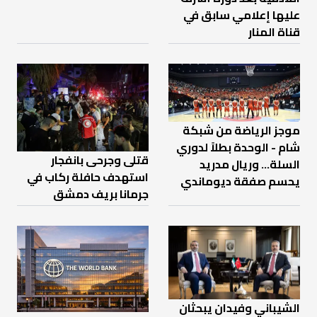
عليها إعلامي سابق في
قناة المنار
موجز الرياضة من شبكة
شام - الوحدة بطلاً لدوري
قتلى وجرحى بانفجار
السلة... وريال مدريد
استهدف حافلة ركاب في
يحسم صفقة ديوماندي
جرمانا بريف دمشق
الشيباني وفيدان يبحثان