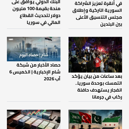
البنك الدولي يوافق على
في أنقرة تعزيز الشراكة
منحة بقيمة 100 مليون
السورية التركية وإطلاق
دولار لتحديث القطاع
مجلس التنسيق الأعلى
المالي في سوريا
بين البلدين
حصاد الأخبار من شبكة
شام الإخبارية | الخميس 6
بعد ساعات من بيان يؤكد
آب 2026
التمسك بوحدة سوريا..
انفجار يستهدف حافلة
ركاب في جرمانا