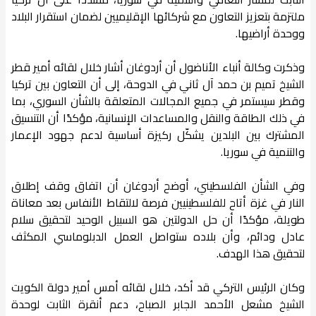
ملتزمة بتعزيز التعاون مع شركائها الإقليميين لضمان استقرار البلاد
ووحدة أراضيها.
وذكرت وكالة أنباء الأناضول أن أردوغان أشار خلال لقائه أمير قطر
الشيخ تميم بن حمد آل ثاني في الدوحة، إلى أن التعاون بين تركيا
وقطر سيستمر في جميع المجالات المتعلقة بالشأن السوري، بما
في ذلك الطاقة والنقل والمساعدات الإنسانية، مؤكدًا أن التنسيق
المشترك بين البلدين يشكّل ركيزة أساسية لدعم جهود الإعمار
والتنمية في سوريا.
وفي الشأن الفلسطيني، أوضح أردوغان أن اتفاق وقف إطلاق
النار في غزة أتاح للفلسطينيين فرصة لالتقاط الأنفاس بعد معاناة
طويلة، مؤكدًا أن حل الدولتين هو السبيل الوحيد لتحقيق سلام
عادل ودائم، وأن بلاده ستواصل العمل الدبلوماسي المكثف
لتحقيق هذا الهدف.
وكان الرئيس التركي قد أكد، خلال لقائه أمس أمير دولة الكويت
الشيخ مشعل الأحمد الجابر الصباح، دعم أنقرة الثابت لوحدة