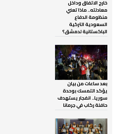
خارج الاتفاق وداخل
معادلته.. ماذا تعني
منظومة الدفاع
السعودية التركية
الباكستانية لدمشق؟
بعد ساعات من بيان
يؤكد التمسك بوحدة
سوريا.. انفجار يستهدف
حافلة ركاب في جرمانا