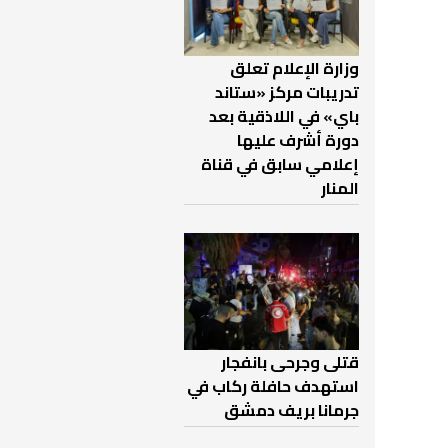
وزارة الإعلام تعلق
تدريبات مركز «ستاند
باي» في اللاذقية بعد
دورة أشرف عليها
إعلامي سابق في قناة
المنار
قتلى وجرحى بانفجار
استهدف حافلة ركاب في
جرمانا بريف دمشق