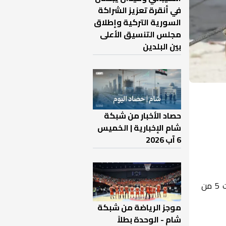
في أنقرة تعزيز الشراكة
السورية التركية وإطلاق
مجلس التنسيق الأعلى
بين البلدين
حصاد الأخبار من شبكة
شام الإخبارية | الخميس
6 آب 2026
نفذت ميليشيات قسد عملية تسلل إلى مواقع الجيش السوري الوطني على محور مارع بالريف الشمالي وقتلت 5 من
موجز الرياضة من شبكة
شام - الوحدة بطلاً