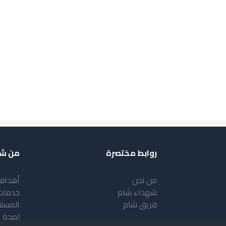
روابط مختصرة
من شب
من نحن
أهداف
شهداء شام
خدمات
فريق شام
المست
لمحة 