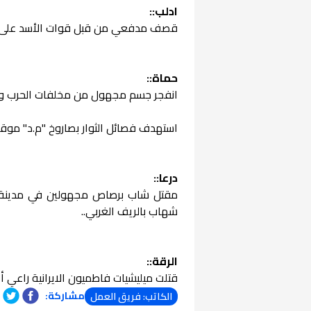
ادلب::
قصف مدفعي من قبل قوات الأسد على ق
حماة::
انفجر جسم مجهول من مخلفات الحرب وا
استهدف فصائل الثوار بصاروخ "م.د" موق
درعا::
مقتل شاب برصاص مجهولين في مدينة 
شهاب بالريف الغربي..
الرقة::
قتلت ميليشيات فاطميون الايرانية راعي 
مشاركة:
الكاتب: فريق العمل