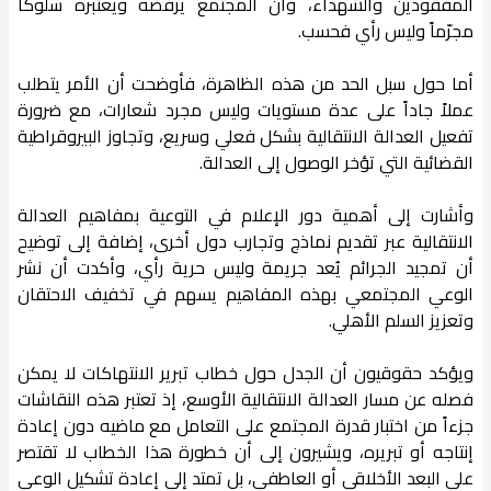
المفقودين والشهداء، وأن المجتمع يرفضه ويعتبره سلوكاً
مجرّماً وليس رأي فحسب.
أما حول سبل الحد من هذه الظاهرة، فأوضحت أن الأمر يتطلب
عملاً جاداً على عدة مستويات وليس مجرد شعارات، مع ضرورة
تفعيل العدالة الانتقالية بشكل فعلي وسريع، وتجاوز البيروقراطية
القضائية التي تؤخر الوصول إلى العدالة.
وأشارت إلى أهمية دور الإعلام في التوعية بمفاهيم العدالة
الانتقالية عبر تقديم نماذج وتجارب دول أخرى، إضافة إلى توضيح
أن تمجيد الجرائم يُعد جريمة وليس حرية رأي، وأكدت أن نشر
الوعي المجتمعي بهذه المفاهيم يسهم في تخفيف الاحتقان
وتعزيز السلم الأهلي.
ويؤكد حقوقيون أن الجدل حول خطاب تبرير الانتهاكات لا يمكن
فصله عن مسار العدالة الانتقالية الأوسع، إذ تعتبر هذه النقاشات
جزءاً من اختبار قدرة المجتمع على التعامل مع ماضيه دون إعادة
إنتاجه أو تبريره، ويشيرون إلى أن خطورة هذا الخطاب لا تقتصر
على البعد الأخلاقي أو العاطفي، بل تمتد إلى إعادة تشكيل الوعي