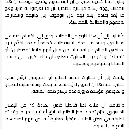
يُطرح أحياناً كحرية تعبير، بل إن أثره عميق وخطير، موضحةً أن هذا
الخطاب يوجّه رسالة مباشرة للضحايا بأن ما تعرضوا له مبرر، وهو
ما يُعد إعادة إيلام لهم بدل الوقوف إلى جانبهم والاعتراف
بوجعهم والمطالبة بالمحاسبة.
وأشارت إلى أن هذا النوع من الخطاب يؤدي إلى انقسام اجتماعي
وسياسي، ويزيد من حدة الاستقطاب، خصوصاً عندما يُقدَّم تبرير
لمرتكبي الجرائم عبر تفسيرات من قبيل أنهم كانوا “مضطرين” أو
“فقراء” أو “يريدون العيش”، معتبرة أن ذلك يكون على حساب
الضحايا وحقوقهم ووجعهم.
ولفتت إلى أن خطابات تمجيد النظام أو المجرمين تُرسّخ فكرة
خطيرة مفادها أن القوي لا يُحاسَب، ما يبعث برسالة سلبية للضحايا
والمجتمع، مؤكدة ضرورة عدم ترسيخ هذه الثقافة.
وأضافت أن هناك نصاً قانونياً ضمن المادة 49 من الإعلان
الدستوري يجرّم تمجيد رموز النظام السابق أو تبرير الجرائم، وقد تم
تطبيقه في بعض الحالات مؤخراً، معتبرة أنه نص مهم لضبط هذا
النوع من السلوك.