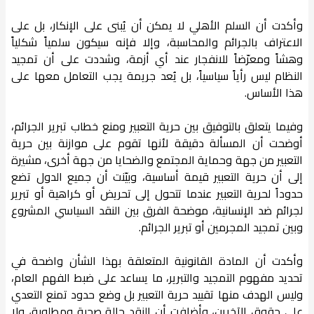
وأكدت أن السلم الأهلي لا يمكن أن يُبنى على الإنكار، بل على
الاعتراف بالجرائم والمحاسبة، وإلا فإنه سيكون سلمياً شكلياً
وهشاً ومعرّضاً للانفجار عند أي أزمة، وشددت على أن تمجيد
النظام ليس رأياً سياسياً، بل يُعد جريمة يجب التعامل معها على
هذا الأساس.
وفيما يتعلق بالتوفيق بين حرية التعبير ومنع خطاب تبرير الجرائم،
أوضحت أن المسألة دقيقة لأنها تقوم على موازنة بين حرية
التعبير من جهة وحماية المجتمع والضحايا من جهة أخرى، مشيرة
إلى أن حرية التعبير قيمة أساسية، وبيّنت أن جميع الدول تضع
حدوداً لحرية التعبير عندما تتحول إلى تحريض أو كراهية أو تبرير
لجرائم ضد الإنسانية، موضحة الفرق بين النقد السياسي المشروع
وبين تمجيد المجرمين أو تبرير الجرائم.
وأكدت أن المادة القانونية المتعلقة بهذا الشأن واضحة في
تحديد مفهوم التمجيد والتبرير، ما يساعد على ضبط الفهم العام،
وليس الهدف منها تقييد حرية التعبير بل وضع حدود تمنع التعدي
على حقوق الآخرين، وأضافت أن النقد حالة صحية ومطلوبة، ولا