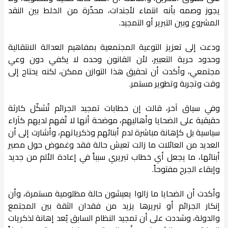
يجوز وصمه بأنه انتماء لأجندات، محذّرة من الخلط بين النقد
المشروع وبين التبرير أو التمجيد.
ودعت إلى تعزيز التوعية المجتمعية بمفاهيم العدالة الانتقالية
وحدود حرية التعبير، لأن القانون وحده لا يكفي دون وعي
مجتمعي، وأكدت أن تحقيق هذا التوازن ممكن، لكنه يحتاج إلى
وقت وتجربة وتطوير مستمر.
وفي سياق آخر، قالت إن خطابات تمجيد الجرائم تُشكّل كارثة
حقيقية على الضحايا وأهاليهم، موضحة أنها لا تُفهم لديهم كآراء
سياسية بل كإهانة مباشرة لدم أبنائهم وذكرياتهم، وأشارت إلى أن
العديد من العائلات ما زالت تعيش حالة فقد وغموض حول مصير
أبنائها، ما يجعل أي خطاب تبريري سبباً في إعادة الألم من جديد
وإبقاء الجرح مفتوحاً.
وأكدت أن الضحايا ما زالوا يعيشون حالة مظلومية مستمرة، وأن
إنكار الجرائم أو تبريرها يزيد من فقدان الثقة بين المجتمع
والدولة، وشددت على أن تمجيد النظام السابق يُعد إهانة لذكريات