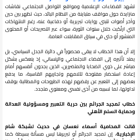
تشهد الفضاءات الإعلامية ومواقع التواصل الاجتماعي نقاشات
متزايدة حول مواقف متباينة من النظام البائد، حيث تظهر بين حين
وآخر أصوات تتبنى روايات تبريرية أو دفاعية عنه، رغم الانتهاكات
التي ارتُكبت خلال سنوات الثورة، سواء عبر التصريحات أو المحتوى
المنشور أو حتى في سياق المقابلات العامة.
إلا أن هذا الخطاب لا يبقى محصوراً في دائرة الجدل السياسي، بل
يمتد تأثيره إلى الفضاء الاجتماعي والإنساني، إذ ينعكس بشكل
مباشر على ذوي الضحايا والمتضررين، الذين يجدون أنفسهم أمام
إعادة استحضار مفتوحة لآلامهم وتجاربهم القاسية، ما يدفع
بعضهم إلى التعبير عن رفضهم لهذه الطروحات والمطالبة بوقف
تداولها، لما تسببه من أذى نفسي ومعنوي متجدد.
خطاب تمجيد الجرائم بين حرية التعبير ومسؤولية العدالة
وحماية السلم الأهلي
قالت المحامية أسماء نعسان في حديث لشبكة شام
الإخبارية
، إن تمجيد الجرائم أو تبريرها ليس مسألة بسيطة كما