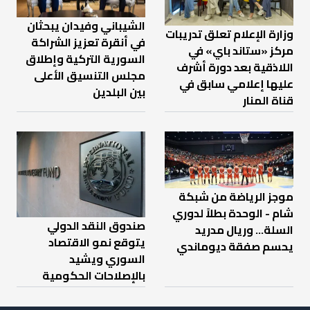
الشيباني وفيدان يبحثان
وزارة الإعلام تعلق تدريبات
في أنقرة تعزيز الشراكة
مركز «ستاند باي» في
السورية التركية وإطلاق
اللاذقية بعد دورة أشرف
مجلس التنسيق الأعلى
عليها إعلامي سابق في
بين البلدين
قناة المنار
موجز الرياضة من شبكة
شام - الوحدة بطلاً لدوري
صندوق النقد الدولي
السلة... وريال مدريد
يتوقع نمو الاقتصاد
يحسم صفقة ديوماندي
السوري ويشيد
بالإصلاحات الحكومية