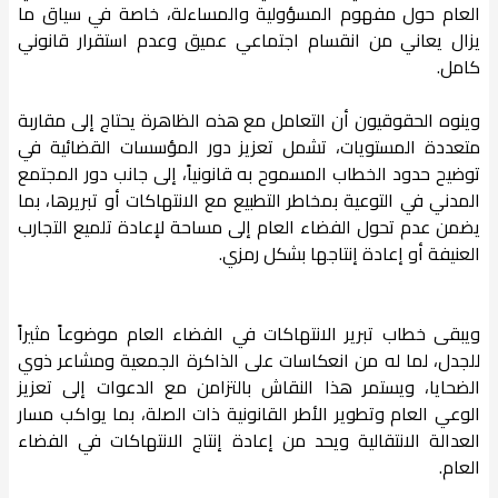
العام حول مفهوم المسؤولية والمساءلة، خاصة في سياق ما
يزال يعاني من انقسام اجتماعي عميق وعدم استقرار قانوني
كامل.
وينوه الحقوقيون أن التعامل مع هذه الظاهرة يحتاج إلى مقاربة
متعددة المستويات، تشمل تعزيز دور المؤسسات القضائية في
توضيح حدود الخطاب المسموح به قانونياً، إلى جانب دور المجتمع
المدني في التوعية بمخاطر التطبيع مع الانتهاكات أو تبريرها، بما
يضمن عدم تحول الفضاء العام إلى مساحة لإعادة تلميع التجارب
العنيفة أو إعادة إنتاجها بشكل رمزي.
ويبقى خطاب تبرير الانتهاكات في الفضاء العام موضوعاً مثيراً
للجدل، لما له من انعكاسات على الذاكرة الجمعية ومشاعر ذوي
الضحايا، ويستمر هذا النقاش بالتزامن مع الدعوات إلى تعزيز
الوعي العام وتطوير الأطر القانونية ذات الصلة، بما يواكب مسار
العدالة الانتقالية ويحد من إعادة إنتاج الانتهاكات في الفضاء
العام.