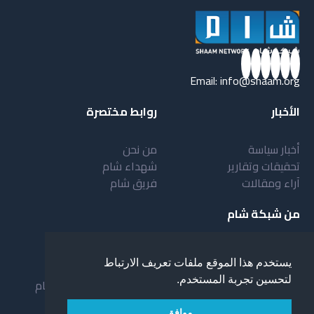
Email:
info@shaam.org
الأخبار
روابط مختصرة
أخبار سياسة
من نحن
تحقيقات وتقارير
شهداء شام
آراء ومقالات
فريق شام
من شبكة شام
أهداف شبكة شام
بنية شبكة شام
يستخدم هذا الموقع ملفات تعريف الارتباط
خدمات شبكة شام
مقدمة عن شبكة شام
لتحسين تجربة المستخدم.
المستفيدون من الشبكة
نظام العمل في شبكة شام
لمحة عن شبكة شبام
موافق