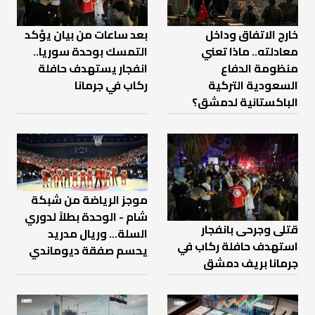
خارج الاتفاق وداخل
بعد ساعات من بيان يؤكد
معادلته.. ماذا تعني
التمسك بوحدة سوريا..
منظومة الدفاع
انفجار يستهدف حافلة
السعودية التركية
ركاب في جرمانا
الباكستانية لدمشق؟
موجز الرياضة من شبكة
شام - الوحدة بطلاً لدوري
قتلى وجرحى بانفجار
السلة... وريال مدريد
استهدف حافلة ركاب في
يحسم صفقة ديوماندي
جرمانا بريف دمشق