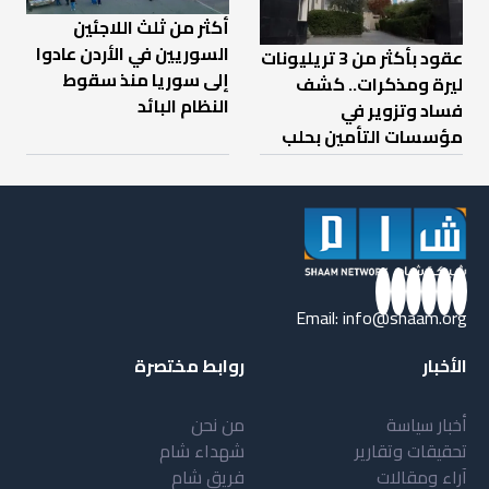
أكثر من ثلث اللاجئين
السوريين في الأردن عادوا
عقود بأكثر من 3 تريليونات
إلى سوريا منذ سقوط
ليرة ومذكرات.. كشف
النظام البائد
فساد وتزوير في
مؤسسات التأمين بحلب
Email:
info@shaam.org
الأخبار
روابط مختصرة
أخبار سياسة
من نحن
تحقيقات وتقارير
شهداء شام
آراء ومقالات
فريق شام