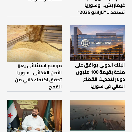
غيماريش... وسوريا
تستعد لـ "تارانتو 2026"
البنك الدولي يوافق على
موسم استثنائي يعزز
منحة بقيمة 100 مليون
الأمن الغذائي.. سوريا
دولار لتحديث القطاع
تحقق اكتفاء ذاتي من
المالي في سوريا
القمح