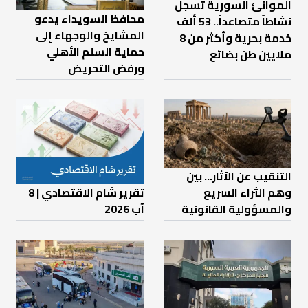
الموانئ السورية تسجل
محافظ السويداء يدعو
نشاطاً متصاعداً.. 53 ألف
المشايخ والوجهاء إلى
خدمة بحرية وأكثر من 8
حماية السلم الأهلي
ملايين طن بضائع
ورفض التحريض
التنقيب عن الآثار… بين
تقرير شام الاقتصادي | 8
وهم الثراء السريع
آب 2026
والمسؤولية القانونية