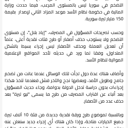
التضخم في سوريا ليس بالمستوى المرعب، فيما حددت وزارة
المالية في حكومة نظام الأسد موعد المزاد الثاني لإصدار بقيمة
150 مليار ليرة سورية.
وحسب تصريحات المسؤول في المصرف، "إياد بلال"، إن مستوى
التضخم ولا يستوجب حذف أصفار أو طرح فئات نقدية أعلى، علماً
أن تعديل العملة وحذف الأصفار ليس إجراء بسيط بالشكل
المتداول، وفقا لما ورد في حديثه لأحد المواقع الإعلامية
الموالية لنظام الأسد.
وأضاف هناك عدة دول لجأت لتلك الوسائل عندما عانت من تضخم
جامح وطويل الأمد، وبعضها نجح والآخر فشل فعندما تتخذ هكذا
إجراءات بدون دراسة تدخل الدولة بدوامة، وجاء حديث المسؤول
بعد أنباء عن اقتراب المصرف من طرح ما يسمى "نيو ليرة" بعد
حذف عدد من الأصفار.
وبالنسبة لموضوع طرح ورقة نقدية جديدة من فئة 10 آلاف ليرة
جميع الخيارات متاحة، وإذا كان هناك أي إجراء جديد سنعلن عنه