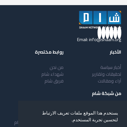
Email:
info@shaam.org
الأخبار
روابط مختصرة
أخبار سياسة
من نحن
تحقيقات وتقارير
شهداء شام
آراء ومقالات
فريق شام
من شبكة شام
أهداف شبكة شام
بنية شبكة شام
يستخدم هذا الموقع ملفات تعريف الارتباط
خدمات شبكة شام
مقدمة عن شبكة شام
لتحسين تجربة المستخدم.
المستفيدون من الشبكة
نظام العمل في شبكة شام