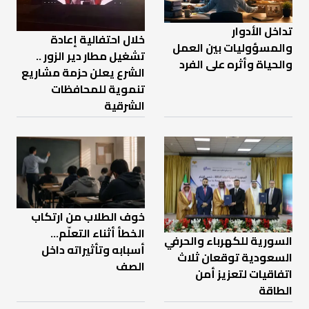
تداخل الأدوار
خلال احتفالية إعادة
والمسؤوليات بين العمل
تشغيل مطار دير الزور ..
والحياة وأثره على الفرد
الشرع يعلن حزمة مشاريع
تنموية للمحافظات
الشرقية
خوف الطلاب من ارتكاب
الخطأ أثناء التعلّم…
السورية للكهرباء والحرفي
أسبابه وتأثيراته داخل
السعودية توقعان ثلاث
الصف
اتفاقيات لتعزيز أمن
الطاقة