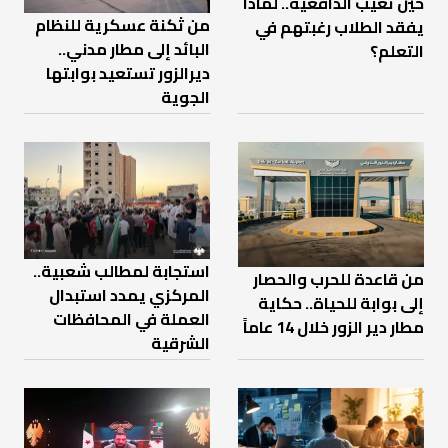
حين تغيب الدافعية.. لماذا
من ثكنة عسكرية للنظام
يفقد الطلاب رغبتهم في
البائد إلى مطار مدني..
التعلم؟
ديرالزور تستعيد بوابتها
الجوية
استجابة لمطالب شعبية..
من قاعدة للحرب والحصار
المركزي يمدد استبدال
إلى بوابة للحياة.. حكاية
العملة في المحافظات
مطار دير الزور خلال 14 عاماً
الشرقية