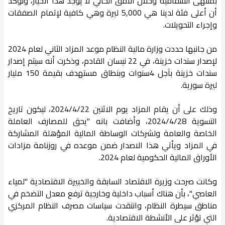
بمنتهى الشفافية وخلال الأفق الحالي لا يوجد هذا الخيار، ونؤكد
أن أعلى فئة لدينا هي 5,000 ليرة وهي كافية لإتمام الصفقات
وإجراء التحويلات.
من جانبها حددت وزارة مالية النظام موعد المزاد الثاني لعام 2024
لإصدار سندات خزينة، في 22 نيسان القادم، وذكرت أنه سيتم إصدار
سندات خزينة بآجل 4سنوات وبنطاق مستهدف بقيمة 150 مليار
ليرة سورية.
وذلك على أن يقام المزاد يوم الاثنين 2024/4/22، ليكون تاريخ
التسوية 2024/4/28، وأضافت بانه "يحق للمصارف العاملة
الخاصة والعامة ولشركات الوساطة المالية المؤهلة المشاركة
في المزاد ويأتي هذا الاصدار ضمن موعده في روزنامة مزادات
الأوراق المالية الحكومية لعام 2024.
وكانت صرحت وزيرة الاقتصاد السابقة والخبيرة الاقتصادية "لمياء
العاصي"، بأن هناك أسباب داخلية وخارجية ترفع معدل التضخم في
مناطق سيطرة النظام، وانتقدت سياسات مصرف النظام المركزي
التي تؤثر على الأنشطة الاقتصادية.