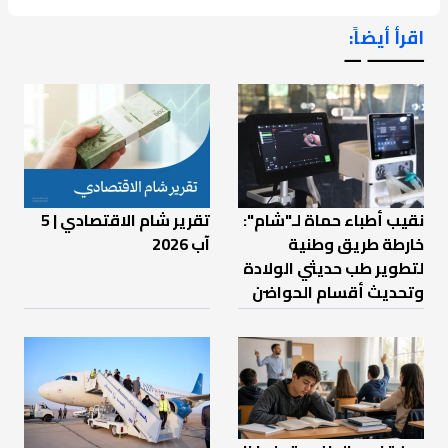
اقرأ أيضاً:
ـــــــ ــ
نقيب أطباء حماة لـ"شام":
تقرير شام الاقتصادي | 5
خارطة طريق وطنية
آب 2026
لتطوير طب حديثي الولادة
وتحديث أقسام الحواضن