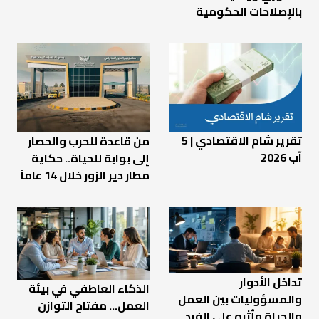
بالإصلاحات الحكومية
تقرير شام الاقتصادي | 5
من قاعدة للحرب والحصار
آب 2026
إلى بوابة للحياة.. حكاية
مطار دير الزور خلال 14 عاماً
تداخل الأدوار
الذكاء العاطفي في بيئة
والمسؤوليات بين العمل
العمل… مفتاح التوازن
والحياة وأثره على الفرد