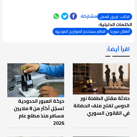
مشاركة:
الكاتب: فريق العمل
الكلمات الدليلية:
أطفال سوريا
النظام يستخدم الصواريخ الموجهة
اقرأ أيضاً:
ـــــــ ــ
حادثة مقتل الطفلة نور
حركة العبور الحدودية
الدوس تفتح ملف الحضانة
تسجّل أكثر من 8 ملايين
في القانون السوري
مسافر منذ مطلع عام
2026