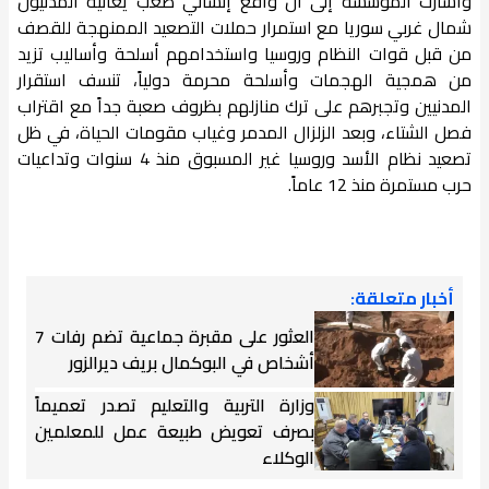
وأشارت المؤسسة إلى أن واقع إنساني صعب يعانيه المدنيون
شمال غربي سوريا مع استمرار حملات التصعيد الممنهجة للقصف
من قبل قوات النظام وروسيا واستخدامهم أسلحة وأساليب تزيد
من همجية الهجمات وأسلحة محرمة دولياً، تنسف استقرار
المدنيين وتجبرهم على ترك منازلهم بظروف صعبة جداً مع اقتراب
فصل الشتاء، وبعد الزلزال المدمر وغياب مقومات الحياة، في ظل
تصعيد نظام الأسد وروسيا غير المسبوق منذ 4 سنوات وتداعيات
حرب مستمرة منذ 12 عاماً.
أخبار متعلقة:
العثور على مقبرة جماعية تضم رفات 7
أشخاص في البوكمال بريف ديرالزور
وزارة التربية والتعليم تصدر تعميماً
بصرف تعويض طبيعة عمل للمعلمين
الوكلاء