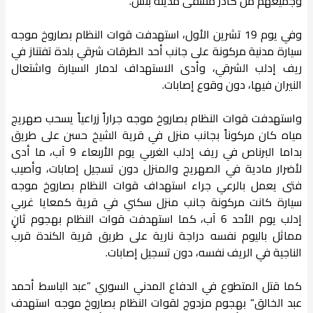
وجميعهم من كادر مشفى مدينة بنش.
وفي يوم 19 تشرين الأول، استهدفت قوات النظام بصاروخ موجه
سيارة مدنية مركونة على جانب أحد الطرقات شرقي بلدة تفتناز في
ريف إدلب الشرقي، وأدى الاستهداف لدمار السيارة واشتعال
النيران فيها، دون وقوع إصابات.
واستهدفت قوات النظام بصاروخ موجه جراراً زراعياً يسحب صهريج
مياه كان مركوناً بجانب منزل في قرية الشيخ حسن على طريق
بداما البرناص في ريف إدلب الغربي يوم الأربعاء 9 آب، ما أدى
لأضرار مادية في الصهريج والمنزل دون تسجيل إصابات، وأصيب
فتى يعمل بالرعي جراء استهداف قوات النظام بصاروخ موجه
سيارة كانت مركونة جانب منزل سكني في قرية كمعايا غربي
إدلب يوم الأحد 6 آب، كما استهدفت قوات النظام بهجوم ثانٍ
مماثل باليوم نفسه دراجة نارية على طريق قرية الكندة قرب
الناجية في الريف نفسه، دون تسجيل إصابات.
كما قتل المتطوع في الدفاع المدني السوري ”عبد الباسط أحمد
عبد الخالق“ بهجوم مزدوج لقوات النظام بصاروخ موجه استهدف