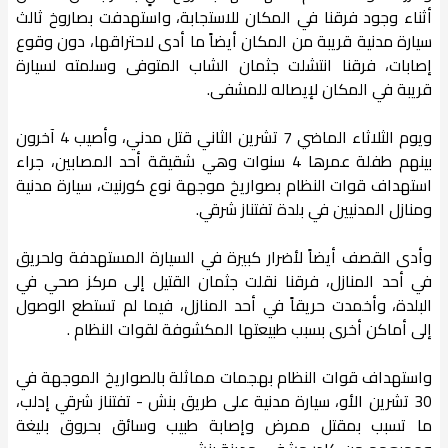
أثناء وجود فرقنا في المكان للاستجابة، واستهدفت بصاروخ ثالث
سيارة مدنية قريبة من المكان أيضاً ما أدى لاحتراقها، دون وقوع
إصابات، فرقنا انتشلت جثمان الشاب المتوفى وسلمته لسيارة
قريبة في المكان لإيصاله للمشفى.
ويوم الثلاثاء الماضي 7 تشرين الثاني قتل مدني، وأصيب 4 آخرون
بينهم طفلة عمرها 4 سنوات وهي شقيقة أحد المصابين، جراء
استهداف قوات النظام بصواريخ موجهة نوع كورنيت، سيارة مدنية
ومنازل المدنيين في بلدة تفتناز شرقي.
وأدى القصف أيضاً لأضرار كبيرة في السيارة المستهدفة ولحريق
في أحد المنازل، فرقنا نقلت جثمان القتيل إلى مركز صحي في
البلدة، وأخمدت حريقاً في أحد المنازل، فيما لم تستطع الوصول
إلى أماكن أخرى بسبب طبيعتها المكشوفة لقوات النظام .
واستهداف قوات النظام بهجمات مماثلة بالصواريخ الموجهة في
30 تشرين الأو، سيارة مدنية على طريق بنش - تفتناز شرقي إدلب،
ما تسبب بمقتل ممرض وإصابة طبيب وسائق بحروق بليغة