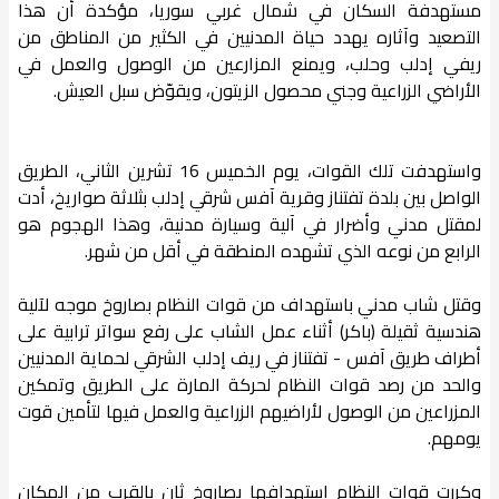
مستهدفة السكان في شمال غربي سوريا، مؤكدة أن هذا
التصعيد وآثاره يهدد حياة المدنيين في الكثير من المناطق من
ريفي إدلب وحلب، ويمنع المزارعين من الوصول والعمل في
الأراضي الزراعية وجني محصول الزيتون، ويقوّض سبل العيش.
واستهدفت تلك القوات، يوم الخميس 16 تشرين الثاني، الطريق
الواصل بين بلدة تفتناز وقرية آفس شرقي إدلب بثلاثة صواريخ، أدت
لمقتل مدني وأضرار في آلية وسيارة مدنية، وهذا الهجوم هو
الرابع من نوعه الذي تشهده المنطقة في أقل من شهر.
وقتل شاب مدني باستهداف من قوات النظام بصاروخ موجه لآلية
هندسية ثقيلة (باكر) أثناء عمل الشاب على رفع سواتر ترابية على
أطراف طريق آفس - تفتناز في ريف إدلب الشرقي لحماية المدنيين
والحد من رصد قوات النظام لحركة المارة على الطريق وتمكين
المزراعين من الوصول لأراضيهم الزراعية والعمل فيها لتأمين قوت
يومهم.
وكررت قوات النظام استهدافها بصاروخ ثانٍ بالقرب من المكان