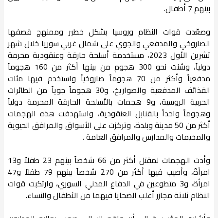
بينهم 7 أطفال.
وصعّدت قوات النظام وروسيا بشكل خطير وممنهج قصفها
الصاروخي والمدفعي والجوي على شمال غربي سوريا خلال شهر
تشرين الأول 2023، مستخدمة أسلحة حارقة وعنقودية محرمة
دولياً، وشنت نحو 300 هجوم من بينها أكثر من 160 هجوماً
مدفعياً وأكثر من 70 هجوماً صاروخياً واستخدم فيها مئات
القذائف المدفعية والصواريخ، و30 هجوماً جوياً من الطائرات
الحربية الروسية، و9 هجمات بالأسلحة الحارقة المحرمة دولياً
وهجوماً واحداً بالقنابل العنقودية، واستهدفت هذه الهجمات
أكثر من 50 مدينة وبلدة، وتركزت على الأسواق والمرافق الحيوية
والمخيمات والمدارس والمرافق العامة .
وأدت الهجمات لمقتل أكثر من 66 شخصاً بينهم 23 طفلاً و13
امرأةً، وأصيب فيها أكثر من 270 شخصاً بينهم 79 طفلاً و47
امرأة، و3 متطوعين في الدفاع المدني السوري، وارتكبت قوات
النظام ثلاثة مجازر أغلب الضحايا فيهما من الأطفال والنساء.