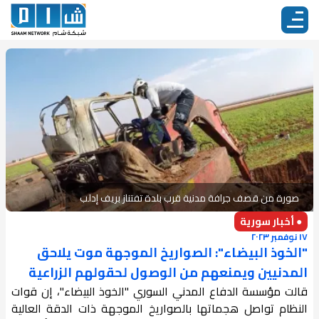
صورة من قصف جرافة مدنية قرب بلدة تفتناز بريف إدلب
● أخبار سورية
١٧ نوفمبر ٢٠٢٣
"الخوذ البيضاء": الصواريخ الموجهة موت يلاحق
المدنيين ويمنعهم من الوصول لحقولهم الزراعية
قالت مؤسسة الدفاع المدني السوري "الخوذ البيضاء"، إن قوات
النظام تواصل هجماتها بالصواريخ الموجهة ذات الدقة العالية