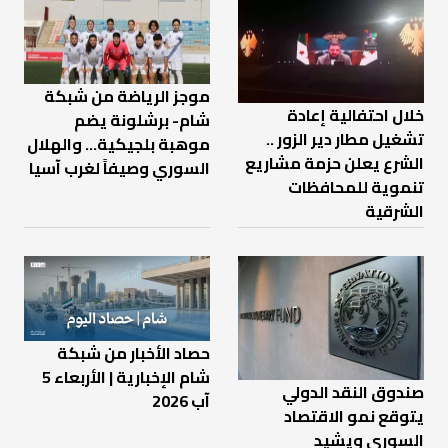
موجز الرياضة من شبكة
خلال احتفالية إعادة
شام- برشلونة يضم
تشغيل مطار دير الزور ..
موهبة بلجيكية... والهلال
الشرع يعلن حزمة مشاريع
السوري وصيفاً لغرب آسيا
تنموية للمحافظات
الشرقية
حصاد الأخبار من شبكة
شام الإخبارية | الأربعاء 5
صندوق النقد الدولي
آب 2026
يتوقع نمو الاقتصاد
السوري ويشيد