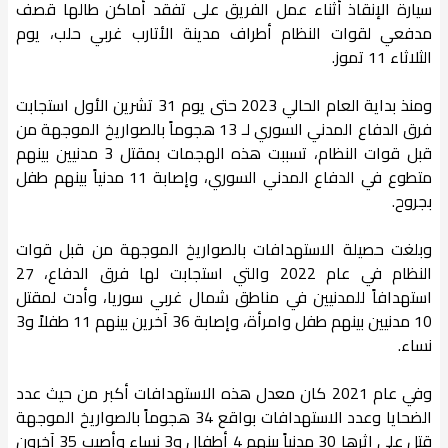
سيارة الإنقاذ أثناء عمل الفريق على تفقد أماكن طالها قصف
مدفعي لقوات النظام أطراف مدينة الأتارب غربي حلب، يوم
الثلاثاء 11 تموز.
ومنذ بداية العام الحالي 2023 حتى يوم 31 تشرين الأول استجابت
فرق الدفاع المدني السوري لـ 13 هجوماً بالصواريخ الموجهة من
قبل قوات النظام، تسببت هذه الهجمات بمقتل 3 مدنيين بينهم
متطوع في الدفاع المدني السوري، وإصابة 11 مدنياً بينهم طفل
بجروح.
وبلغت حصيلة الاستهدافات بالصواريخ الموجهة من قبل قوات
النظام في عام 2022 والتي استجابت لها فرق الدفاع، 27
استهدافاً للمدنيين في مناطق شمال غربي سوريا، وأدت لمقتل
10 مدنيين بينهم طفل وامرأة، وإصابة 36 آخرين بينهم 11 طفلاً و3
نساء.
وفي عام 2021 كان معدل هذه الاستهدافات أكبر من حيث عدد
الضحايا وعدد الاستهدافات بواقع 34 هجوماً بالصواريخ الموجهة
قتل على إثرها 30 مدنياً بينهم 4 أطفال و3 نساء وأصيب 35 آخرون