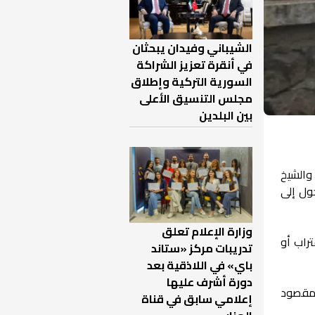
الشيباني وفيدان يبحثان
في أنقرة تعزيز الشراكة
السورية التركية وإطلاق
مجلس التنسيق الأعلى
بين البلدين
أشرفية والشيخ
ول إلى
وزارة الإعلام تعلق
تراب أو
تدريبات مركز «ستاند
باي» في اللاذقية بعد
دورة أشرف عليها
 مقصود
إعلامي سابق في قناة