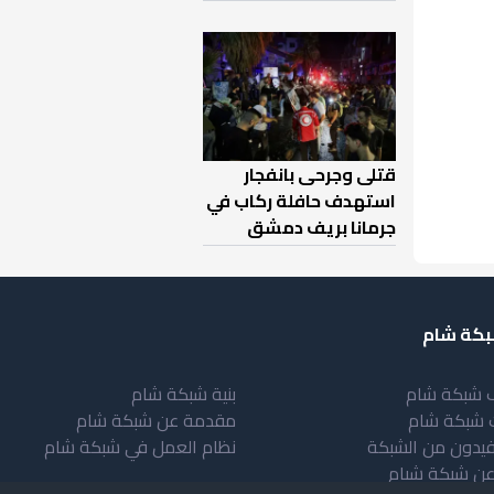
قتلى وجرحى بانفجار
استهدف حافلة ركاب في
جرمانا بريف دمشق
كة شام
 شبكة شام
بنية شبكة شام
 شبكة شام
مقدمة عن شبكة شام
فيدون من الشبكة
نظام العمل في شبكة شام
عن شبكة شبام