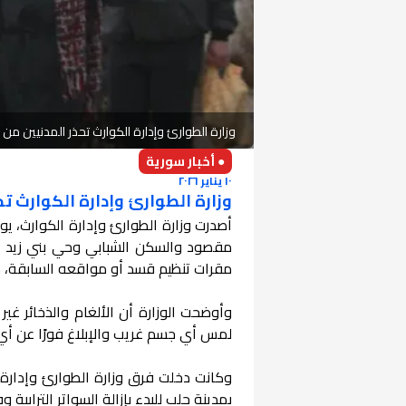
وزارة الطوارئ وإدارة الكوارث تحذر المدنيين م
● أخبار سورية
١٠ يناير ٢٠٢٦
وزارة الطوارئ وإدارة الكوارث ت
مقصود والسكن الشبابي وحي بني زيد 
مقرات تنظيم قسد أو مواقعه السابقة، ح
وأوضحت الوزارة أن الألغام والذخائر غير 
لمس أي جسم غريب والإبلاغ فورًا عن أي
وكانت دخلت فرق وزارة الطوارئ وإدار
بمدينة حلب للبدء بإزالة السواتر الترابية وفتح ا