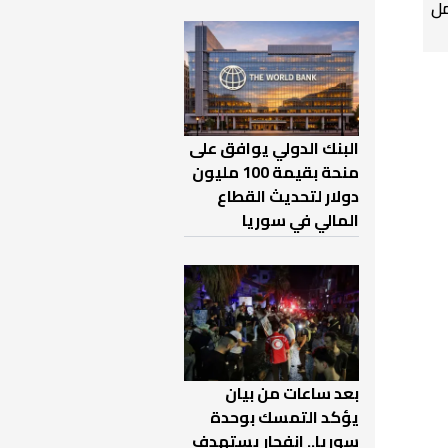
ل
البنك الدولي يوافق على
منحة بقيمة 100 مليون
دولار لتحديث القطاع
المالي في سوريا
بعد ساعات من بيان
يؤكد التمسك بوحدة
سوريا.. انفجار يستهدف