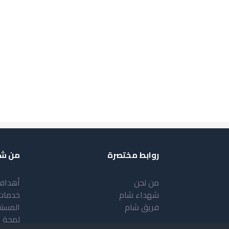
روابط مختصرة
من شب
من نحن
أهداف
شهداء شام
خدمات
فريق شام
المست
لمحة 