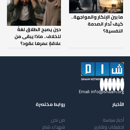
ما بين الإنكار والمواجهة..
كيف تُدار الصدمة
حين يصبح الطلاق لغةً
النفسية؟
للخلاف.. ماذا يبقى من
علاقةٍ عمرها عقود؟
Email:
info@shaam.org
الأخبار
روابط مختصرة
أخبار سياسة
من نحن
تحقيقات وتقارير
شهداء شام