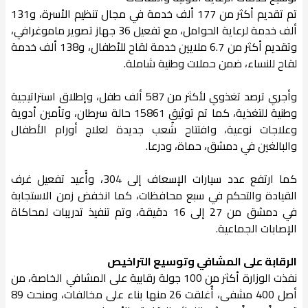
تم تقديم أكثر من 177 ألف خدمة في مجال تنظيم الأسرة، و131
ألف خدمة لرعاية الحوامل، مع تفعيل 36 جهاز تصوير ماموغرافي،
وتقديم أكثر من 6.7 ملايين خدمة لقاح للأطفال، و138 ألف خدمة
لقاح للنساء، ضمن حملات وطنية شاملة.
وأجري ترصد تغذوي لأكثر من 587 ألف طفل، وإطلاق استراتيجية
وطنية للتغذية، كما تم توثيق 15861 حالة سرطان، وتأمين أدوية
وعلاجات نوعية، وافتتاح شُعب جديدة لعلاج أورام الأطفال
والبالغين في دمشق، حماة، ودرعا.
كما ارتفع عدد سيارات الإسعاف إلى 304، وأُعيد تفعيل غرف
القيادة والتحكم في سبع محافظات، كما انخفض زمن الاستجابة
في دمشق من 27 إلى 16 دقيقة، وتم تنفيذ تدريبات لمحاكاة
الإصابات الجماعية.
الرقابة على المشافي وتوسيع التراخيص
نفذت الوزارة أكثر من 100 جولة رقابية على المشافي الخاصة، من
أصل 400 مشفى، أُغلقت 26 منها بناء على مخالفات، ومنحت 89