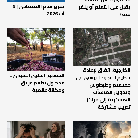
تقرير شام الاقتصادي | 9
يقبل على التعلم أو ينفر
آب 2026
منه؟
الخارجية: اتفاق لإعادة
الفستق الحلبي السوري..
تنظيم الوجود الروسي في
محصول بطعم عريق
حميميم وطرطوس
ومكانة عالمية
وتحويل المنشآت
العسكرية إلى مراكز
تدريب مشتركة