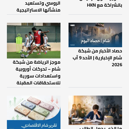
الروسي وتستعيد
بالشراكة مع HKN
منشآتها الاستراتيجية
حصاد الأخبار من شبكة
شام الإخبارية | الأحد 9 آب
موجز الرياضة من شبكة
2026
شام – تحركات أوروبية
واستعدادات سورية
للاستحقاقات المقبلة
ما الذي يجعل الطالب