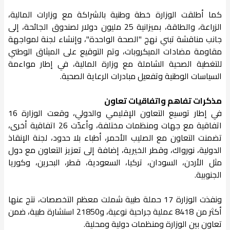
كما أطلقت الوزارة خطة وطنية بالشراكة مع وزارات المالية،
الزراعة، والطاقة، بميزانية 25 مليون دولار لصندوق الجائحة، إلى
جانب مناقشة تبني نهج "الصحة الواحدة"، وإنشاء لجنة لمواجهة
مقاومة مضادات الميكروبات، وتم التوقيع على الميثاق الوطني
للتغطية الصحية الشاملة مع وزارة المالية، في إطار مواءمة
السياسات الوطنية وتفعيل مبادرات الرعاية الصحية.
مذكرات تفاهم واتفاقيات تعاون
في إطار توسيع التعاون الإقليمي والدولي، وقعت الوزارة 16
اتفاقية مع جهات ومنظمات مختلفة، وأعدّت 26 اتفاقية أخرى،
تضمنت التعاون مع الصليب الأحمر، أطباء بلا حدود، لجنة الإنقاذ
الدولية، نورواك، وقطر الخيرية، إضافة إلى تعزيز التعاون مع دول
مثل الأردن، السودان، تركيا، السعودية، قطر، البحرين، وكوريا
الجنوبية.
ونفذت الوزارة 17 حملة طبية شملت معظم التخصصات، نتج عنها
أكثر من 8418 عملية جراحية نوعية، و21850 استشارة طبية، ضمن
تعاون بين الوزارة ومنظمات دولية ومحلية.