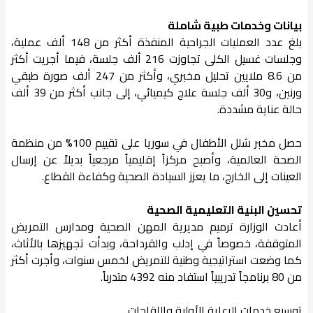
بيانات وخدمات طبية شاملة
بلغ عدد العمليات الجراحية المنفذة أكثر من 148 ألف عملية،
وجلسات غسيل الكلى تجاوزت 216 ألف جلسة، فيما أجريت أكثر
من 8.6 ملايين تحليل مخبري، وأكثر من 247 ألف صورة طبقي
ورنين، و30 ألف جلسة علاج كيميائي، إلى جانب أكثر من 39 ألف
حالة عناية مشددة.
حصل مخبر شلل الأطفال في سوريا على تقييم 100% من منظمة
الصحة العالمية، وأصبح مركزاً إقليمياً مرجعياً بديلاً عن إرسال
العينات إلى الخارج، ما يعزز السيادة الصحية وكفاءة القطاع.
تحسين البنية التعليمية الصحية
أعادت الوزارة ترميم مديرية المهن الصحية ومدارس التمريض
المتوقفة، خصوصاً في إدلب والقرداحة، وبدأت تجهيزها بالأثاث،
كما وضعت استراتيجية وطنية للتمريض لخمس سنوات، وأجرت أكثر
من 80 برنامجاً تدريبياً استفاد منه 4392 متدرباً.
توسيع خدمات الرعاية الأولية واللقاحات