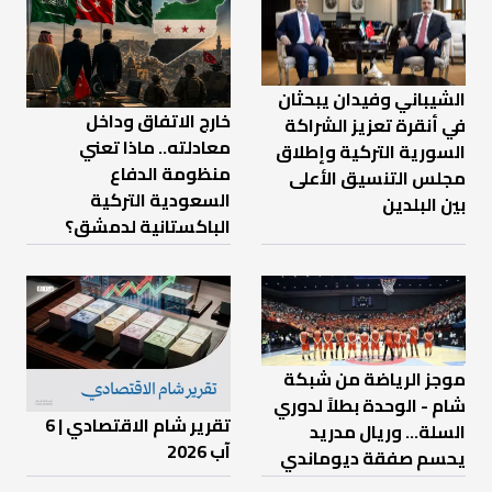
الشيباني وفيدان يبحثان
خارج الاتفاق وداخل
في أنقرة تعزيز الشراكة
معادلته.. ماذا تعني
السورية التركية وإطلاق
منظومة الدفاع
مجلس التنسيق الأعلى
السعودية التركية
بين البلدين
الباكستانية لدمشق؟
موجز الرياضة من شبكة
شام - الوحدة بطلاً لدوري
تقرير شام الاقتصادي | 6
السلة... وريال مدريد
آب 2026
يحسم صفقة ديوماندي