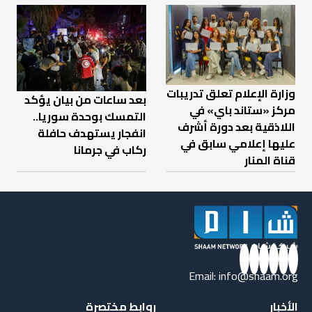
وزارة الإعلام تعلق تدريبات
بعد ساعات من بيان يؤكد
مركز «ستاند باي» في
التمسك بوحدة سوريا..
اللاذقية بعد دورة أشرف
انفجار يستهدف حافلة
عليها إعلامي سابق في
ركاب في جرمانا
قناة المنار
Email:
info@shaam.org
الأخبار
روابط مختصرة