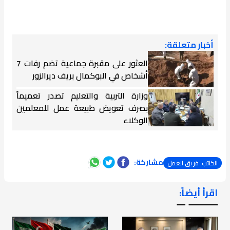
أخبار متعلقة:
العثور على مقبرة جماعية تضم رفات 7
أشخاص في البوكمال بريف ديرالزور
وزارة التربية والتعليم تصدر تعميماً
بصرف تعويض طبيعة عمل للمعلمين
الوكلاء
مشاركة:
الكاتب: فريق العمل
اقرأ أيضاً:
ـــــــ ــ