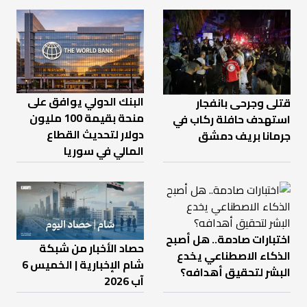
البنك الدولي يوافق على
قتلى وجرحى بانفجار
منحة بقيمة 100 مليون
استهدف حافلة ركاب في
دولار لتحديث القطاع
جرمانا بريف دمشق
المالي في سوريا
اختبارات صادمة.. هل أصبح
حصاد الأخبار من شبكة
الذكاء الاصطناعي يخدع
شام الإخبارية | الخميس 6
البشر لتحقيق أهدافه؟
آب 2026