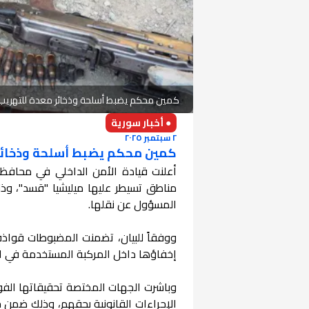
كمين محكم يضبط أسلحة وذخائر معدة للتهر
● أخبار سورية
٢ سبتمبر ٢٠٢٥
كمين محكم يضبط أسلحة وذخائ
أعلنت قيادة الأمن الداخلي في محاف
مناطق تسيطر عليها ميليشيا "قسد"، و
المسؤول عن نقلها.
إخفاؤها داخل المركبة المستخدمة في الت
وباشرت الجهات المختصة تحقيقاتها الفور
الإجراءات القانونية بحقهم، وذلك ضمن جه