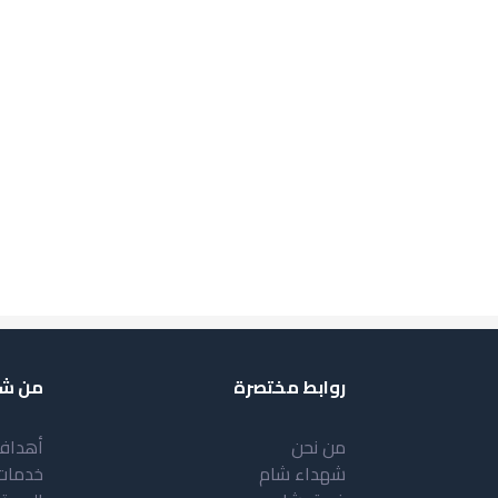
روابط مختصرة
من شب
من نحن
أهداف
شهداء شام
خدمات