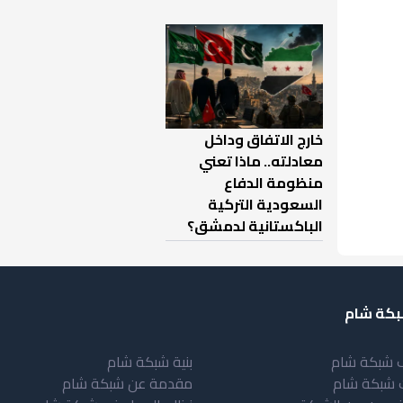
خارج الاتفاق وداخل
معادلته.. ماذا تعني
منظومة الدفاع
السعودية التركية
الباكستانية لدمشق؟
كة شام
 شبكة شام
بنية شبكة شام
 شبكة شام
مقدمة عن شبكة شام