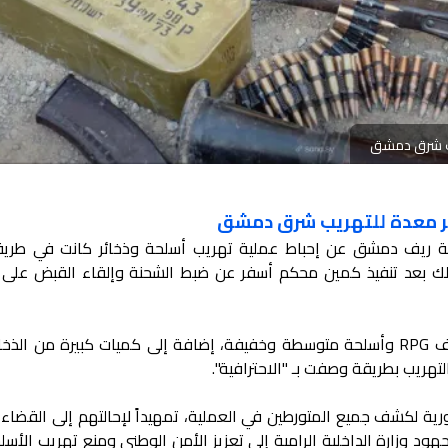
يب شرق دمشق
ر معدة للتهريب شرق دمشق
ظة ريف دمشق عن إحباط عملية تهريب أسلحة وذخائر كانت في طريق
ذلك بعد تنفيذ كمين محكم أسفر عن ضبط الشحنة وإلقاء القبض على 
ووفقاً للبيان، تضمنت المضبوطات قواذف RPG وأسلحة متوسطة وخفيفة، إضافة إلى كميات كبيرة من ال
هريب بطريقة وصفت بـ "الاحترافية".
ية لكشف جميع المتورطين في العملية، تمهيداً لإحالتهم إلى القضاء، 
ود وزارة الداخلية الرامية إلى تعزيز الأمن الوطني ومنع تهريب الأسل