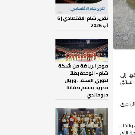
تقرير شام الاقتصادي | 6
آب 2026
موجز الرياضة من شبكة
شام - الوحدة بطلاً
ها إلى
لدوري السلة... وريال
السائق
مدريد يحسم صفقة
ديوماندي
ذخائر، جرى
واتخاذ
حة التي