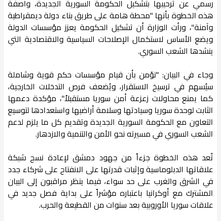
رسمي عن ترحيبها بتشكيل الحكومة السورية الجديدة، واصفة
هذه الخطوة بأنها "محطة هامة على طريق بناء دولة ديمقراطية
وآمنة"، ورأت الوزارة أن تشكيل الحكومة يعزز مؤسسات الدولة
ويضع الأساس لاستكمال الإصلاحات السياسية والاقتصادية التي
ينشدها الشعب السوري.
وجاء في البيان: "نؤمن بأن قيام مؤسسات حكم قوية وشاملة
سيُسهم في ترسيخ الاستقرار، ويُضعف فرص التدخلات الخارجية،
كما يمنع محاولات زعزعة أمن سوريا مستقبلاً"، مؤكدة دعمها
الثابت لوحدة سوريا وسيادتها وسلامة أراضيها واستعدادها لتوسيع
التعاون مع الحكومة السورية الجديدة وتقديم كل ما يلزم لدعم
الشعب السوري في مسيرته نحو الأمن والتنمية والازدهار.
تُعد هذه الخطوة جزءاً من جهود دمشق لإعادة نسج شبكة
علاقاتها الدبلوماسية وإثبات قدرتها على الانفتاح على شركاء جدد
في الشرق والغرب على حد سواء، فيما ينظر مراقبون إلى البيان
المشترك مع أوكرانيا باعتباره مؤشراً على بداية فصل جديد في
علاقات سوريا الأوروبية بعد سنوات من القطيعة والحرب.