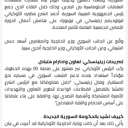
العلاقات الدبلوماسية بين البلدين، وذلك خلال اللقاء الذي جمع
رئيس الجمهورية العربية السورية أحمد الشرع بنظيره الأوكراني
فولوديمير زيلينسكي في نيويورك على هامش أعمال الدورة
الثمانين للجمعية العامة للأمم المتحدة.
وقّع عن الجانب السوري وزير الخارجية والمغتربين أسعد حسن
الشيباني، وعن الجانب الأوكراني وزير الخارجية أندري سيبيا.
تصريحات زيلينسكي: تعاون واحترام متبادل
رحّب الرئيس الأوكراني عبر منشور على منصة (X) بهذه الخطوة،
مؤكداً استعداد بلاده لدعم الشعب السوري في مساره نحو
الاستقرار. وقال زيلينسكي: "خلال مفاوضاتنا مع الرئيس الشرع
ناقشنا بالتفصيل القطاعات الواعدة لتطوير التعاون والتهديدات
الأمنية المشتركة وأهمية التصدي لها، واتفقنا على بناء علاقاتنا
على أساس الاحترام والثقة المتبادلين".
كييف تشيد بالحكومة السورية الجديدة
يأتي ذلك بعد أن كانت وزارة الخارجية الأوكرانية قد أعربت في بيان