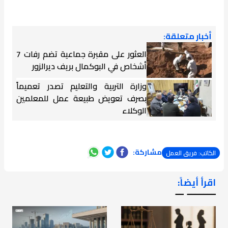
أخبار متعلقة:
العثور على مقبرة جماعية تضم رفات 7
أشخاص في البوكمال بريف ديرالزور
وزارة التربية والتعليم تصدر تعميماً
بصرف تعويض طبيعة عمل للمعلمين
الوكلاء
مشاركة:
الكاتب: فريق العمل
اقرأ أيضاً:
ـــــــ ــ