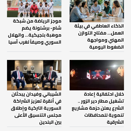
موجز الرياضة من شبكة
الذكاء العاطفي في بيئة
شام- برشلونة يضم
العمل… مفتاح التوازن
موهبة بلجيكية... والهلال
المهني ومواجهة
السوري وصيفاً لغرب آسيا
الضغوط اليومية
خلال احتفالية إعادة
الشيباني وفيدان يبحثان
تشغيل مطار دير الزور ..
في أنقرة تعزيز الشراكة
الشرع يعلن حزمة مشاريع
السورية التركية وإطلاق
تنموية للمحافظات
مجلس التنسيق الأعلى
الشرقية
بين البلدين