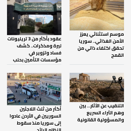
موسم استثنائي يعزز
عقود بأكثر من 3 تريليونات
الأمن الغذائي.. سوريا
ليرة ومذكرات.. كشف
تحقق اكتفاء ذاتي من
فساد وتزوير في
القمح
مؤسسات التأمين بحلب
التنقيب عن الآثار… بين
أكثر من ثلث اللاجئين
وهم الثراء السريع
السوريين في الأردن عادوا
والمسؤولية القانونية
إلى سوريا منذ سقوط
النظام البائد