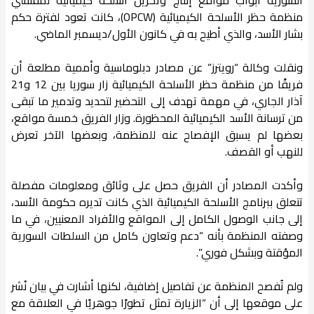
منظمة حظر الأسلحة الكيميائية (OPCW)، كانت تعود لفترة حكم
بشار الأسد، والذي أطيح به في كانون الأول/ديسمبر الماضي.
ونقلت وكالة “رويترز” عن مصادر دبلوماسية وأممية مطلعة أن
فريقًا من منظمة حظر الأسلحة الكيميائية زار سوريا بين 12 و21
آذار الجاري، في مهمة تهدف إلى التحضير لتحديد وتدمير ما تبقى
من ترسانة الأسد الكيميائية المحظورة. وزار الفريق خمسة مواقع،
بعضها لم يسبق الإفصاح عنه للمنظمة، وبعضها الآخر تعرض
للنهب أو القصف.
وأكدت المصادر أن الفريق حصل على وثائق ومعلومات مفصلة
تتعلق ببرنامج الأسلحة الكيميائية الذي كانت تديره حكومة الأسد،
إلى جانب الوصول الكامل إلى المواقع والأفراد المعنيين، في ما
وصفته المنظمة بأنه “دعم وتعاون كامل من السلطات السورية
المؤقتة وبشكل فوري”.
ولم تُفصح المنظمة عن تفاصيل إضافية، لكنها أشارت في بيان نُشر
على موقعها إلى أن “الزيارة تمثل تطورًا جوهريًا في العلاقة مع