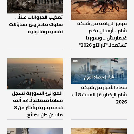
تعذيب الحيوانات علناً…
موجز الرياضة من شبكة
سلوك صادم يثير تساؤلات
شام - أرسنال يضم
نفسية وقانونية
غيماريش... وسوريا
تستعد لـ "تارانتو 2026"
حصاد الأخبار من شبكة
الموانئ السورية تسجل
شام الإخبارية | السبت 8 آب
نشاطاً متصاعداً.. 53 ألف
2026
خدمة بحرية وأكثر من 8
ملايين طن بضائع