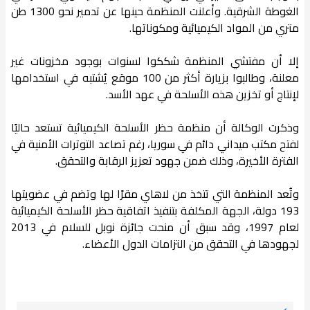
الغوطة الشرقية. وأعلنت المنظمة حينها عن تدمير نحو 1300 طن
متري من المواد الكيميائية ومكوناتها.
إلا أن مفتشي المنظمة شككوا لسنوات بوجود مخزونات غير
معلنة، وطالبوا بزيارة أكثر من 100 موقع يُشتبه في استخدامها
لإنتاج أو تخزين هذه الأسلحة في عهد الأسد.
وذكرت الوكالة أن منظمة حظر الأسلحة الكيميائية تستعد حاليًا
لفتح مكتب ميداني دائم في سوريا، رغم تصاعد التوترات الأمنية في
الفترة الأخيرة، وذلك ضمن جهود تعزيز الرقابة والتحقق.
وتُعد المنظمة التي تتخذ من لاهاي مقرًا لها وتضم في عضويتها
193 دولة، الجهة المكلفة بتنفيذ اتفاقية حظر الأسلحة الكيميائية
لعام 1997، وقد سبق أن منحت جائزة نوبل للسلام في 2013
لجهودها في التحقق من التزامات الدول الأعضاء.