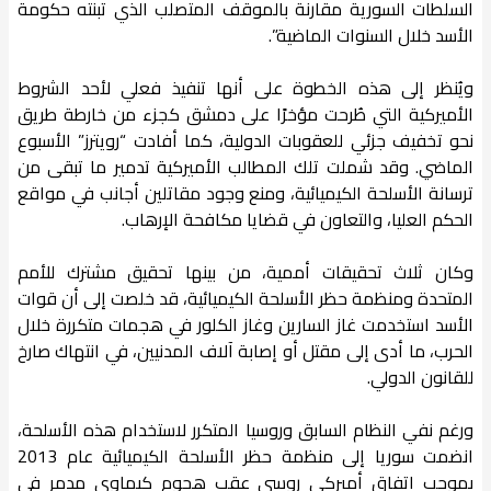
السلطات السورية مقارنة بالموقف المتصلب الذي تبنته حكومة
الأسد خلال السنوات الماضية”.
ويُنظر إلى هذه الخطوة على أنها تنفيذ فعلي لأحد الشروط
الأميركية التي طُرحت مؤخرًا على دمشق كجزء من خارطة طريق
نحو تخفيف جزئي للعقوبات الدولية، كما أفادت “رويترز” الأسبوع
الماضي. وقد شملت تلك المطالب الأميركية تدمير ما تبقى من
ترسانة الأسلحة الكيميائية، ومنع وجود مقاتلين أجانب في مواقع
الحكم العليا، والتعاون في قضايا مكافحة الإرهاب.
وكان ثلاث تحقيقات أممية، من بينها تحقيق مشترك للأمم
المتحدة ومنظمة حظر الأسلحة الكيميائية، قد خلصت إلى أن قوات
الأسد استخدمت غاز السارين وغاز الكلور في هجمات متكررة خلال
الحرب، ما أدى إلى مقتل أو إصابة آلاف المدنيين، في انتهاك صارخ
للقانون الدولي.
ورغم نفي النظام السابق وروسيا المتكرر لاستخدام هذه الأسلحة،
انضمت سوريا إلى منظمة حظر الأسلحة الكيميائية عام 2013
بموجب اتفاق أميركي روسي عقب هجوم كيماوي مدمر في