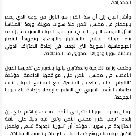
المخدرات”.
وأشار البيان إلى أن هذا القرار هو الأول من نوعه الذي يصدر
بالإجماع في مجلس الأمن منذ سنوات طويلة، ويعدّ “انعكاساً
لتبدّل الموقف الدولي لصالح دعم جهود الدولة السورية في إعادة
بناء مرحلة السلام والاستقرار والازدهار، وتمهيداً لانتصار
الدبلوماسية السورية التي نجحت في إعادة الاعتراف الدولي
بمكانة سوريا ودورها المحوري في المنطقة”.
وختمت وزارة الخارجية والمغتربين بيانها بالتعبير عن تقديرها للدول
الأعضاء في مجلس الأمن على مواقفها الداعمة، مؤكدةً
“الالتزام الكامل بالعمل المشترك مع المجتمع الدولي لتلبية
تطلعات الشعب السوري في السلام والإعمار وإعادة بناء سوريا
الجديدة”.
وقال مندوب سوريا الدائم لدى الأمم المتحدة، إبراهيم علبي، إن
بلاده “ترحب بقرار مجلس الأمن وترى فيه دليلاً على الثقة
المتزايدة في سوريا”، مؤكداً أن “سوريا الجديدة تسعى وتعمل
لتكون دولة سلام وشراكة، لا ساحة للنزاعات وتصفية الحسابات”.