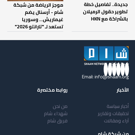
جديدة.. تفاصيل خطة
موجز الرياضة من شبكة
تطوير حقول الرميلان
شام - أرسنال يضم
بالشراكة مع HKN
غيماريش... وسوريا
تستعد لـ "تارانتو 2026"
Email:
info@shaam.org
الأخبار
روابط مختصرة
أخبار سياسة
من نحن
تحقيقات وتقارير
شهداء شام
آراء ومقالات
فريق شام
من شبكة شام