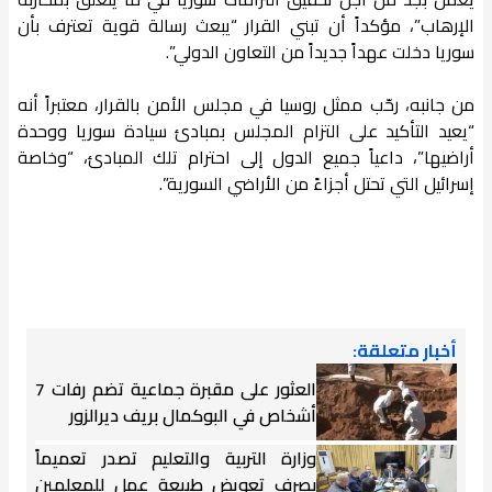
الإرهاب”، مؤكداً أن تبني القرار “يبعث رسالة قوية تعترف بأن
سوريا دخلت عهداً جديداً من التعاون الدولي”.
من جانبه، رحّب ممثل روسيا في مجلس الأمن بالقرار، معتبراً أنه
“يعيد التأكيد على التزام المجلس بمبادئ سيادة سوريا ووحدة
أراضيها”، داعياً جميع الدول إلى احترام تلك المبادئ، “وخاصة
إسرائيل التي تحتل أجزاءً من الأراضي السورية”.
أخبار متعلقة:
العثور على مقبرة جماعية تضم رفات 7
أشخاص في البوكمال بريف ديرالزور
وزارة التربية والتعليم تصدر تعميماً
بصرف تعويض طبيعة عمل للمعلمين