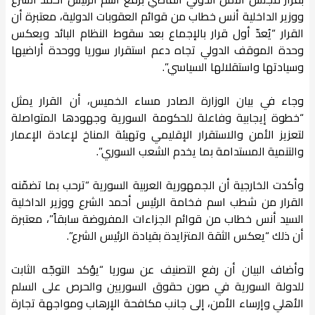
ووزير الداخلية أنس خطاب من قوائم العقوبات الدولية، معتبرة أن
القرار “يُعدّ أول قرار بالإجماع بعد سقوط النظام البائد ويعكس
وحدة الموقف الدولي تجاه دعم استقرار سوريا ووحدة أراضيها
وسيادتها واستقلالها السياسي”.
وجاء في بيان الوزارة الصادر مساء الخميس، أن القرار يمثل
“خطوة إيجابية وفاعلة للحكومة السورية وجهودها المتواصلة
لتعزيز الأمن والاستقرار الإقليمي وتهيئة المناخ لإعادة الإعمار
والتنمية المستدامة بما يخدم الشعب السوري”.
وأكدت الخارجية أن الجمهورية العربية السورية “ترحب بما تضمّنه
القرار من شطب اسم فخامة الرئيس أحمد الشرع ووزير الداخلية
السيد أنس خطاب من قوائم الجزاءات المفروضة سابقاً”، معتبرة
أن ذلك “يعكس الثقة المتزايدة بقيادة الرئيس الشرع”.
وأضاف البيان أن رفع التصنيف عن سوريا “يؤكد التوجّه الثابت
للدولة السورية في صون حقوق السوريين والحرص على السلم
الأهلي وإرساء الأمن، إلى جانب مكافحة الإرهاب ومواجهة تجارة