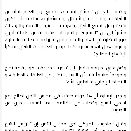
وأضاف علبي أن “دمشق تمد يدها لجميع دول العالم باحثة عن
الشراكات والنجاحات والأعمال والاستثمارات، ساعية لأن تكون
نقطة وصل تجمع الشرق والغرب تحت عنوان التنمية والازدهار”،
مشيراً إلى أن “السوريين والسوريات صدّروا لقرون طويلة أبهى
صور الحضارة في العلم والأدب والفن والزراعة والصناعة والتجارة،
واليوم نعمل لتعود سوريا كما عرفها العالم درة الشرق ومركزاً
للإشعاع الحضاري”.
وختم علبي تصريحه بالقول إن “سوريا الجديدة ستكون قصة نجاح
ونموذجاً مشرقاً يثبت أن السبيل الأمثل في العلاقات الدولية هو
الانخراط الإيجابي والتعاون البنّاء”.
وتجدر الإشارة أن 14 دولة صوتت في مجلس الأمن لصالح رفع
اسمي الشرع وخطاب من القائمة، بينما امتنعت الصين عن
التصويت.
وقال المندوب الأمريكي لدى مجلس الأمن إن “الرئيس الشرع
يعمل بجد من أجل تحقيق التزامات سوريا في ما يتعلق بمحاربة