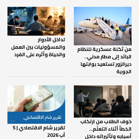
تداخل الأدوار
والمسؤوليات بين العمل
من ثكنة عسكرية للنظام
والحياة وأثره على الفرد
البائد إلى مطار مدني..
ديرالزور تستعيد بوابتها
الجوية
خوف الطلاب من ارتكاب
تقرير شام الاقتصادي | 5
الخطأ أثناء التعلّم…
آب 2026
أسبابه وتأثيراته داخل