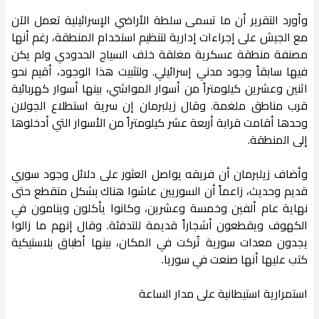
وأورد التقرير أن ما تسمى سلطة الأراضي الإسرائيلية تعمل الآن
مع الجيش على إجراءات إدارية لتنظيم استخدام المنطقة، رغم أنها
مصنفة منطقة عسكرية مغلقة خلف السياج الحدودي ولم يكن
فيها سابقاً وجود مدني إسرائيلي. ولتثبيت هذا الوجود، أقيم نحو
اثنين وعشرين كيلومتراً من أسوار المواشي، بينها أسوار كهربائية
قرب مناطق ملغمة. وقال زيلبرمان إن سرية استطلاع الجولان
وحدها أقامت قرابة أربعة عشر كيلومتراً من الأسوار التي أدخلوها
إلى المنطقة.
وأضاف زيلبرمان أن فريقه يواصل العثور على دلائل وجود سوري
قديم وحديث، زاعماً أن السوريين عاشوا هناك بشكل متقطع حتى
نهاية عام ألفين وخمسة وعشرين، وكانوا يأكلون وينامون في
الكهوف ويقطعون أشجاراً قديمة للتدفئة. وقال إنهم ما زالوا
يجدون معدات سورية تُركت في المكان، بينها أطباق بلاستيكية
كتب عليها أنها صنعت في سوريا.
استمرارية استيطانية على مدار الساعة