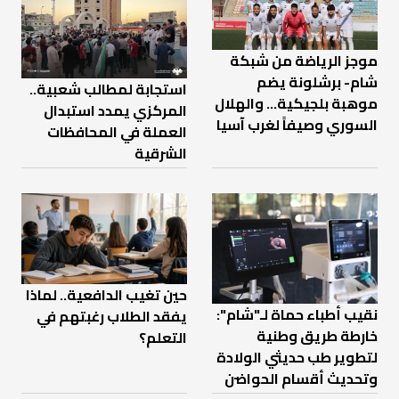
موجز الرياضة من شبكة
شام- برشلونة يضم
استجابة لمطالب شعبية..
موهبة بلجيكية... والهلال
المركزي يمدد استبدال
السوري وصيفاً لغرب آسيا
العملة في المحافظات
الشرقية
حين تغيب الدافعية.. لماذا
نقيب أطباء حماة لـ"شام":
يفقد الطلاب رغبتهم في
خارطة طريق وطنية
التعلم؟
لتطوير طب حديثي الولادة
وتحديث أقسام الحواضن