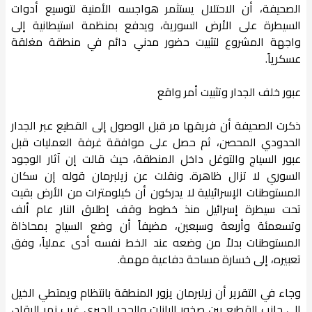
الصحيفة، أن الاحتلال يستثمر هواجسه الأمنية لتوسيع أدوات
السيطرة على الأرض السورية، ويدفع بمنظمة استيطانية إلى
واجهة المشروع لتثبيت حضور مدني دائم في منطقة مغلقة
عسكرياً.
عبور خلف الجدار وتثبيت أمر واقع
ذكرت الصحيفة أن فريقها مر قبل الوصول إلى القطيع عبر الجدار
الحدودي المحصن، ثم حصل على موافقة غرفة العمليات قبل
عبور السياج والتوغل داخل المنطقة، حيث قالت إن آثار الوجود
السوري لا تزال ظاهرة. ونقلت عن زيلبرمان قوله إن سكان
المستوطنات الإسرائيلية لا يدركون أن كيلومترات من الأرض بقيت
تحت سيطرة إسرائيل منذ خطوط وقف إطلاق النار عام ألف
وتسعمئة وأربعة وسبعين، مضيفاً أن وضع السياج بمحاذاة
المستوطنات بدلاً من وضعه عند الخط نفسه أدى عملياً، وفق
تعبيره، إلى خسارة مساحة دفاعية مهمة.
وجاء في التقرير أن زيلبرمان يزور المنطقة بانتظام ويمتطي الخيل
إلى جانب القطيع بين صخور البازلت والحجر الجيري غرب نهر الرقاد،