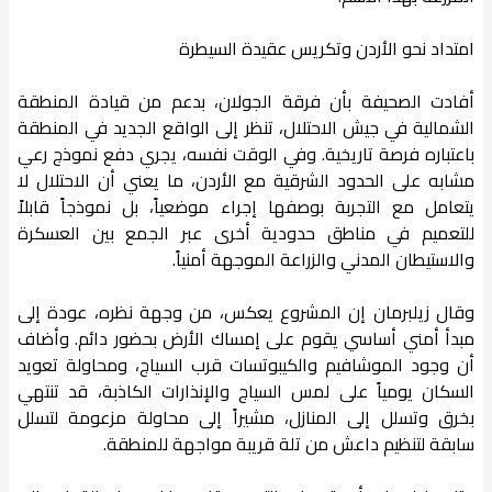
امتداد نحو الأردن وتكريس عقيدة السيطرة
أفادت الصحيفة بأن فرقة الجولان، بدعم من قيادة المنطقة
الشمالية في جيش الاحتلال، تنظر إلى الواقع الجديد في المنطقة
باعتباره فرصة تاريخية. وفي الوقت نفسه، يجري دفع نموذج رعي
مشابه على الحدود الشرقية مع الأردن، ما يعني أن الاحتلال لا
يتعامل مع التجربة بوصفها إجراء موضعياً، بل نموذجاً قابلاً
للتعميم في مناطق حدودية أخرى عبر الجمع بين العسكرة
والاستيطان المدني والزراعة الموجهة أمنياً.
وقال زيلبرمان إن المشروع يعكس، من وجهة نظره، عودة إلى
مبدأ أمني أساسي يقوم على إمساك الأرض بحضور دائم. وأضاف
أن وجود الموشافيم والكيبوتسات قرب السياج، ومحاولة تعويد
السكان يومياً على لمس السياج والإنذارات الكاذبة، قد تنتهي
بخرق وتسلل إلى المنازل، مشيراً إلى محاولة مزعومة لتسلل
سابقة لتنظيم داعش من تلة قريبة مواجهة للمنطقة.