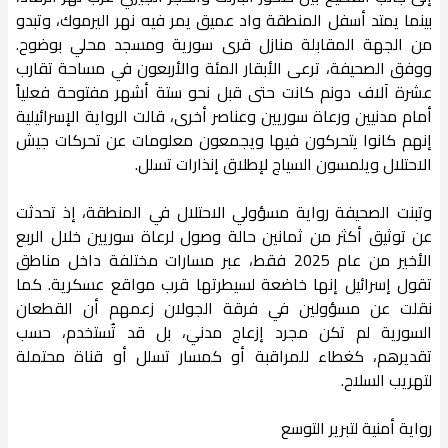
بينما يمتد أسفل المنطقة واد عميق يمر فيه نهر اليرموك، وتبدو
من الجهة المقابلة منازل قرى سورية ومسجد محلي بوضوح.
ووفق الصحيفة، ترعى الأبقار المئة والأربعون في مساحة تقارب
عشرة آلاف دونم كانت حتى قبل نحو ستة أشهر مفتوحة فعلياً
أمام مدنيين ورعاة سوريين وعناصر أخرى، قالت الرواية الإسرائيلية
إنهم كانوا يتحركون فيها ويجمعون معلومات عن تحركات جيش
الاحتلال ويلمسون السياج لإطلاق إنذارات تسلل.
وتبنت الصحيفة رواية مسؤولي الاحتلال في المنطقة، إذ تحدثت
عن توثيق أكثر من ثمانين حالة وصول لرعاة سوريين خلال الربع
الأخير من عام 2025 فقط، عبر مسارات مختلفة داخل مناطق
تقول إسرائيل إنها خاضعة لسيطرتها قرب مواقع عسكرية. كما
نقلت عن مسؤولين في فرقة الجولان زعمهم أن القطعان
السورية لم تكن مجرد إزعاج مدني، بل قد تُستخدم، حسب
تقديرهم، كغطاء للمراقبة أو كمسار تسلل أو قناة محتملة
لتهريب السلاح.
رواية أمنية لتبرير التوسع