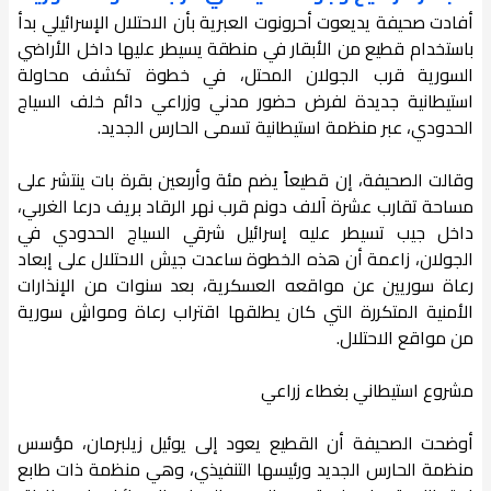
أفادت صحيفة يديعوت أحرونوت العبرية بأن الاحتلال الإسرائيلي بدأ
باستخدام قطيع من الأبقار في منطقة يسيطر عليها داخل الأراضي
السورية قرب الجولان المحتل، في خطوة تكشف محاولة
استيطانية جديدة لفرض حضور مدني وزراعي دائم خلف السياج
الحدودي، عبر منظمة استيطانية تسمى الحارس الجديد.
وقالت الصحيفة، إن قطيعاً يضم مئة وأربعين بقرة بات ينتشر على
مساحة تقارب عشرة آلاف دونم قرب نهر الرقاد بريف درعا الغربي،
داخل جيب تسيطر عليه إسرائيل شرقي السياج الحدودي في
الجولان، زاعمة أن هذه الخطوة ساعدت جيش الاحتلال على إبعاد
رعاة سوريين عن مواقعه العسكرية، بعد سنوات من الإنذارات
الأمنية المتكررة التي كان يطلقها اقتراب رعاة ومواشٍ سورية
من مواقع الاحتلال.
مشروع استيطاني بغطاء زراعي
أوضحت الصحيفة أن القطيع يعود إلى يوئيل زيلبرمان، مؤسس
منظمة الحارس الجديد ورئيسها التنفيذي، وهي منظمة ذات طابع