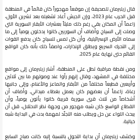
قال زيلبرمان للصحيفة إن موقعاً مهجوراً كان قائماً في المنطقة
قبل الحرب عام 2023، وإن الجيش أعاد تشغيله بعد تشرين الأول،
زاعماً أن المكان بقي رغم ذلك مليئاً بعشرات الأبقار السورية التي
وصلت إلى السياج. وأضاف أن السوريين كانوا يدخلون يومياً إلى ما
سماه الأرض الإسرائيلية، وأن كل لمس للسياج كان يدفع القوات
إلى التحرك السريع ويطلق الإنذارات، واصفاً ذلك بأنه كان الواقع
القائم حتى نهاية عام 2025.
ومن نقطة مراقبة تطل على المنطقة، أشار زيلبرمان إلى مواقع
مختلفة في المشهد، وقال إنهم رأوا عند وصولهم ما بين ثلاثين
وأربعين قطيعاً مختلفاً من الأبقار والماعز والأغنام، وإلى جانبها
رعاة، زاعماً أن بعضهم كان يعمل بغطاء ميداني. وأضاف أن
أشخاصاً من ثلاث قرى سورية قريبة كانوا يأتون يومياً، وأن
القطاع الواسع كان شبه مهجور من وجهة نظر الاحتلال، قبل أن
يبحث اللواء عن حل ويطلب منه التجنّد لمهمة بدت في البداية شبه
خيالية.
وكشف زيلبرمان أن بداية التحول بالنسبة إليه كانت صباح السابع