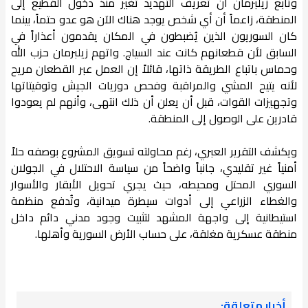
وتابع زيلبرمان أن تعريف التهديد تغير منذ دخول القطيع إلى
المنطقة، زاعماً أن أي شخص يوجد هناك الآن هو عدو حتماً، بينما
كان السوريون الذين يُضبطون في المكان يقدمون أعذاراً في
السابق لأن قطعانهم كانت عند السياج. واتهم زيلبرمان حزب الله
وحماس باتباع الطريقة ذاتها، قائلاً إن العمل عبر القطعان مريح
لأنه يتيح المشي والمراقبة وفحص دوريات الجيش وتوقيتاتها
وتجهيزات القوات، قبل أن يعلن أن ذلك انتهى، وأنهم لم يعودوا
قادرين على الوصول إلى المنطقة.
ويكشف التقرير العبري، رغم محاولته تسويق المشروع بوصفه حلاً
أمنياً غير تقليدي، جانباً واضحاً من سياسة الاحتلال في الجولان
السوري المحتل ومحيطه، حيث يجري تحويل الأبقار والأسوار
والغطاء الزراعي إلى أدوات سيطرة ميدانية، وتُدفع منظمة
استيطانية إلى واجهة المشهد لتثبيت وجود مدني دائم داخل
منطقة عسكرية مغلقة، على حساب الأرض السورية وأهلها.
أخبار متعلقة: