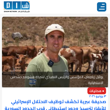
يوئيل زيلبرمان، المؤسس والرئيس التنفيذي لشركة هشومير حشداش
الاستطيانية
● محليات
٣ يوليو ٢٠٢٦
صحيفة عبرية تكشف توظيف الاحتلال الإسرائيلي
للأبقار لترسيخ وجود استيطاني قرب الحدود السورية