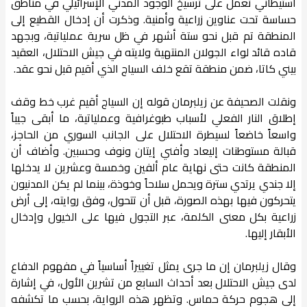
استيطاني تعمل على ترسيخ الوجود المدني الإسرائيلي في مناطق
حساسة تحت عناوين زراعية وأمنية. وذكرت أن إدخال القطيع إلى
المنطقة تم قبل نحو ستة أشهر في ظل سرية عملياتية، وبجهد
قاده قائد لواء الجولان المنتهية ولايته في جيش الاحتلال، العقيد
بيني كاتا، ضمن منطقة تقع خلف السياج الذي أقيم قبل نحو عقد.
ونقلت الصحيفة عن زيلبرمان قوله إن السياج أقيم غرب خط وقف
إطلاق النار الفعلي لأسباب طبوغرافية وعملياتية، ما أبقى جيباً
واسعاً خاضعاً لسيطرة الاحتلال على الجانب السوري من الحاجز،
قبالة مستوطنات إليعاد وأفني إيتان ونوف وحسبين. وأضاف أن
المنطقة كانت حتى نهاية عام ألفين وخمسة وعشرين لا يدخلها
إلا جندي يرتدي سترة ويحمل سلاحاً وخوذة، بينما لم يكن المدنيون
يتحركون فيها بهذه الصورة، قبل أن تتحول، وفق روايته، إلى أرض
زراعية بكل معنى الكلمة، عبر التجول فيها على الخيول وإدخال
الأبقار إليها.
وقال زيلبرمان إن ما جرى يمثل تغييراً أساسياً في مفهوم الدفاع
لدى جيش الاحتلال بعد أحداث السابع من تشرين الأول، في إشارة
إلى هجوم حركة حماس. وتظهر هذه الرواية، بحسب ما تكشفه