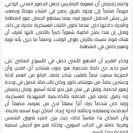
واعتبر زيلبرمان أن صعوبة التضاريس تجعل الحضور المدني الزراعي
مهماً، مشيراً إلى وجود طريق يصبح في الشتاء موحلاً ويصعب
على جيش الاحتلال المرور فيه، بينما يستطيع الحصان عبور المنطقة
والتحرك داخلها حتى عندما تكون الآليات العسكرية عاجزة عن ذلك.
وقال إن هذا يمنح الكتيبة شعوراً كبيراً بالأمان، لأنها تعرف أن
هناك قوة تمسك بالأرض طوال الوقت، واصفاً ما جرى بأنه ثورة
وتغيير كامل في المنطقة.
وذكر التقرير أن القطيع الأمني حصل في الأسبوع الماضي على
اسم جديد ذي دلالة شخصية، هو علوت هشاحر، أي الفجر، وأن
المزرعة سميت تيمناً بالنقيب شاحر غاملا، البالغ من العمر ثلاثة
وعشرين عاماً، من موشاف ناتور، وكان نائب قائد فصيل في وحدة
إيغوز الخاصة، وقتل في لبنان قبل نحو ثلاثة أسابيع. وقال زيلبرمان
إنه رافق غاملا قبل التحاقه بالأكاديمية التمهيدية العسكرية،
وإنه كان شخصاً يترك أثراً عميقاً لدى من يعرفه، مضيفاً أن
أصدقاءه ومعارفه وعائلته أرادوا إيجاد أماكن تربط اسمه بالحياة،
وأن المكان بدا مناسباً لذلك، حيث يرى المرء شروق الشمس
وقرية غاملا في الجانب السوري، ولذلك تقرر مع الجيش تسمية
المزرعة بهذا الاسم.