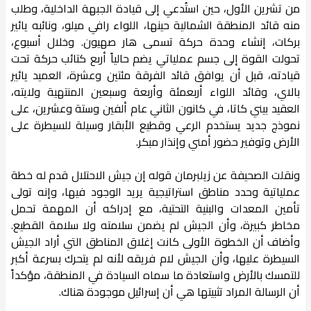
من تشرين الأول، حين استُدعي إلى قيادة الجبهة الداخلية، وطلب
منه قائد المنطقة الشمالية حينها، اللواء رافي ميلو، ونائبه يائير
بركات، إنشاء وحدة حركة تسمى هار صهيون. وخلال أسبوع،
تحولت القوة إلى جسم عملياتي يضم حالياً أربع كتائب حركة تحت
قيادته، قبل أن يوافق قائد الفرقة مئتين وعشرة، العميد يائير
بالاي، وقائد اللواء أربعمئة وأربعة وسبعين المنتهية ولايته،
العقيد بيني كاتا، في كانون الثاني عام ألفين وستة وعشرين، على
نموذج جديد يستخدم الرعي وقطيع الأبقار وسيلة للسيطرة على
الأرض وتوفير حضور أمني وإنذار مبكر.
ونقلت الصحيفة عن زيلبرمان قوله إن جيش الاحتلال قدم له خطة
عملياتية وحدد مناطق استراتيجية يريد الوجود فيها، وإنه تولى
تأمين المعدات والبنية التحتية، مع إدراكه أن المهمة تحمل
مخاطر كبيرة، وأن الجيش لم يضمن سلامته ولا سلامة القطيع.
وأضاف أن الخطوة الأولى كانت إغلاق المناطق التي أراد الجيش
السيطرة عليها، وأن الجيش لام فريقه لأنه لم يتحرك بسرعة أكبر
للتمسك بالأرض واستعادة ما سماه السيادة في المنطقة، مؤكداً
أن الرسالة المراد تثبيتها هي أن إسرائيل موجودة هناك.