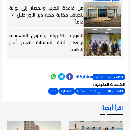
من قاعدة للحرب والحصار إلى بوابة
للحياة.. حكاية مطار دير الزور خلال 14
عاماً
السورية للكهرباء والحرفي السعودية
توقعان ثلاث اتفاقيات لتعزيز أمن
الطاقة
مشاركة:
الكاتب: فريق العمل
الكلمات الدليلية:
الاحتلال الإسرائيلي لجنوب سوريا
القنيطرة
درعا
اقرأ أيضاً:
ـــــــ ــ