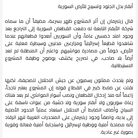
أبقار بدل الجنود وتسييج للأرض السورية
قال زيلبرمان إن أثر المشروع ظهر بسرعة، مضيفاً أن ما سماه
شركة الأبقار التابعة له دفعت القطعان السورية إلى التراجع بعد
وجود امتد خمسين عاماً، وأن السوريين أبعدوا قطعانهم عندما
شاهدوا قطيعاً إسرائيلياً ومزارعين مدنيين وسيطرة فعلية على
الأرض، خوفاً من مصادرة مواشيهم. واعتبر أن المنطقة لم تعد
أرضاً بلا صاحب، في تصريح يكشف بوضوح وظيفة المشروع
الاستيطانية.
ولم يتحدث ممثلون رسميون عن جيش الاحتلال للصحيفة، لكنها
نقلت عن ضابط كبير في القطاع قوله إن المشروع يعتبر ناجحاً،
زاعماً أنه منذ إدخال القطعان ونصب أسوار المواشي لم يعد هناك
رعاة سوريون ولا أبقار سورية ولا خشية من عبوات ناسفة على
السياج. وأضاف الضابط أن الاحتلال استعاد عملياً الحدود الأصلية
إلى يديه، واصفاً وجود زيلبرمان على المنحدرات الغربية لنهر الرقاد
بأنه مصلحة أمنية ووطنية لإسرائيل واستجابة أمنية فعالة وقوية
بصورة غير عادية.